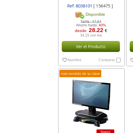
Ref: 8038101
[ 156475 ]
Disponible
Tarifa :
47,04
Ahorro hasta:
40%
28.22
desde:
€
34,15 con Iva
Ver el Producto
favoritos
Comparar
más vendido de su clase
Nuevo