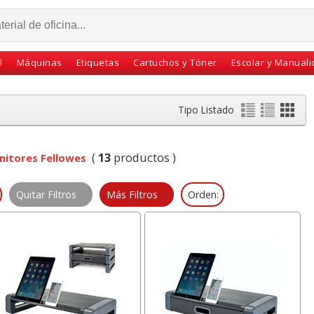
l
Máquinas
Etiquetas
Cartuchos y Tóner
Escolar y Manual
Tipo Listado
(
13
productos )
itores Fellowes
Quitar Filtros
Más Filtros
Orden:
Reposapies Fellowes
Taladrador de papel Q-
Grapad
Refresh, con efecto
connect 10 Hojas Azul
Flat Cl
ventilación
KF02153 - 31635