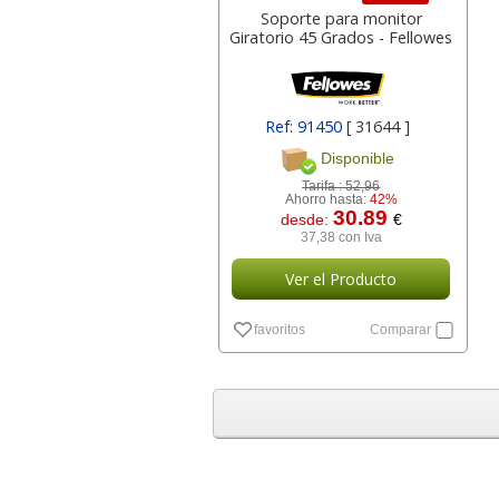
Soporte para monitor
Giratorio 45 Grados - Fellowes
Ref: 91450
[ 31644 ]
Disponible
Tarifa :
52,96
Ahorro hasta:
42%
30.89
desde:
€
37,38 con Iva
Ver el Producto
favoritos
Comparar