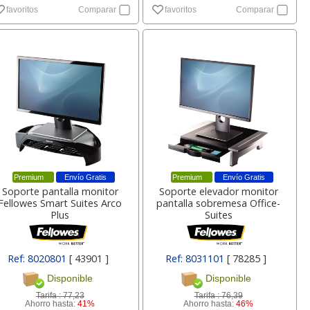
favoritos
Comparar
favoritos
Comparar
Premium
Envío Gratis
Premium
Envío Gratis
Soporte pantalla monitor
Soporte elevador monitor
Fellowes Smart Suites Arco
pantalla sobremesa Office-
Plus
Suites
Ref: 8020801
[ 43901 ]
Ref: 8031101
[ 78285 ]
Disponible
Disponible
Tarifa :
77,23
Tarifa :
76,39
Ahorro hasta:
41%
Ahorro hasta:
46%