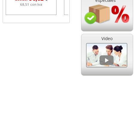
especiales
68,51 con Iva
1,08 con Iva
Video
HP 304 302 Color,
Cartucho HP 304 - 302
Cartucho original
Negro, original
N9K05AE tricolor
N9K06AE
14,89
14,87
desde:
€
desde:
€
18,02 con Iva
17,99 con Iva