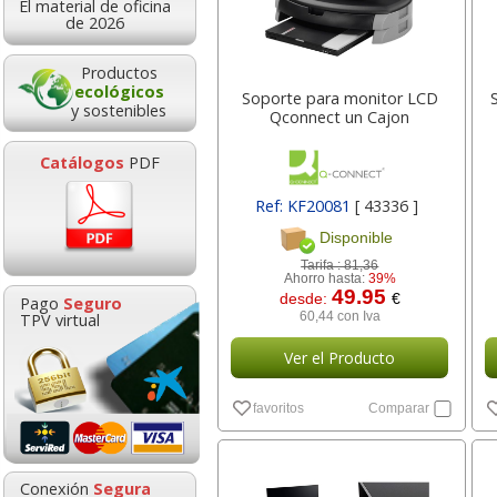
El material de oficina
30,95
6,84
desde:
€
desde:
€
de 2026
37,45 con Iva
8,28 con Iva
Productos
ecológicos
Soporte para monitor LCD
y sostenibles
Qconnect un Cajon
Catálogos
PDF
Ref: KF20081
[ 43336 ]
Disponible
Tarifa :
81,36
Ahorro hasta:
39%
Reposapies Fellowes
Taladrador de papel Q-
49.95
desde:
€
Pago
Seguro
Refresh, con efecto
connect 10 Hojas Azul
TPV virtual
60,44 con Iva
ventilación
KF02153 - 31635
Ver el Producto
Goma de borrar
HP 304 302 Co
moldeable maleable
Cartucho orig
18,56
2,98
desde:
€
desde:
€
favoritos
Comparar
para carboncillo o
N9K05AE tric
22,46 con Iva
3,61 con Iva
grafito
0,89
14,8
Conexión
Segura
desde:
€
desde: