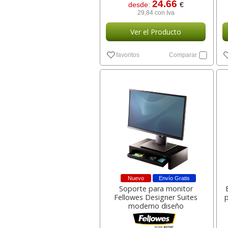
24.66
desde:
€
29,84 con Iva
Ver el Producto
favoritos
Comparar
Nuevo
Envío Gratis
Soporte para monitor
Fellowes Designer Suites
p
moderno diseño