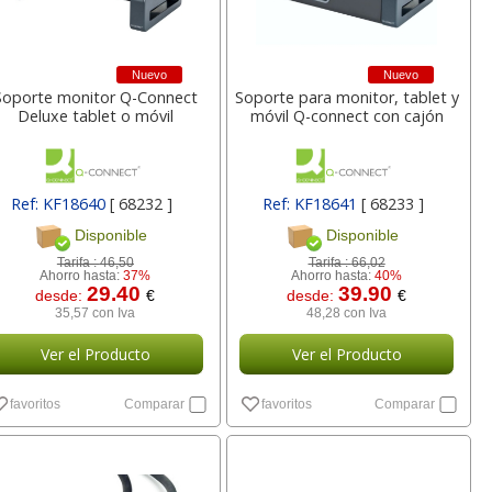
18,56
2,98
desde:
€
desde:
€
des
22,46 con Iva
3,61 con Iva
15
Nuevo
Nuevo
Soporte monitor Q-Connect
Soporte para monitor, tablet y
Deluxe tablet o móvil
móvil Q-connect con cajón
Ref: KF18640
[ 68232 ]
Ref: KF18641
[ 68233 ]
Disponible
Disponible
Tarifa :
46,50
Tarifa :
66,02
Ahorro hasta:
37%
Ahorro hasta:
40%
Grapadora Q-connect
Grapadora electrica
Piz
29.40
39.90
desde:
€
desde:
€
Flat Clinch Premium 30
Petrus E-310 Wow
magné
35,57 con Iva
48,28 con Iva
hojas
Naranja metal
doble f
Ver el Producto
Ver el Producto
lor,
Cartucho HP 304 - 302
Cartucho HP 304XL -
inal
Negro, original
302XL Tricolor alta
13,21
30,95
desde:
€
desde:
€
des
favoritos
Comparar
favoritos
Comparar
olor
N9K06AE
capacidad deskjet
15,98 con Iva
37,45 con Iva
8
9
14,87
37,87
€
desde:
€
desde:
€