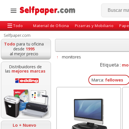
Todo
Material de Oficina
Pizarras y Mobiliario
Pape
Selfpaper.com
Todo
para tu oficina
desde
1995
al mejor precio
↑
monitores
Etiqueta :
mon
Distribuidores de
las
mejores marcas
Marca:
fellowes
Grapadora electrica
Pizarra blanca
Petrus E-310 Wow
magnética Din A3,
Naranja metal
doble folio, 30x42 cms
Lo + Nuevo