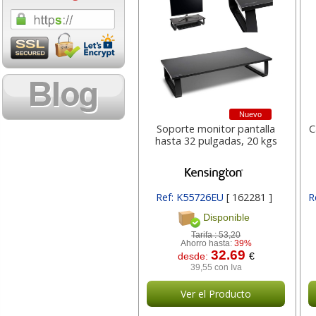
1,08 con Iva
18,02 con Iv
Nuevo
Soporte monitor pantalla
C
hasta 32 pulgadas, 20 kgs
Cartucho HP 304 - 302
Cartucho HP 30
Negro, original
302XL Tricolor
N9K06AE
capacidad des
Ref: K55726EU
[ 162281 ]
R
Disponible
Tarifa :
53,20
14,87
37,8
desde:
€
desde:
Ahorro hasta:
39%
32.69
17,99 con Iva
45,82 con Iv
desde:
€
39,55 con Iva
Ver el Producto