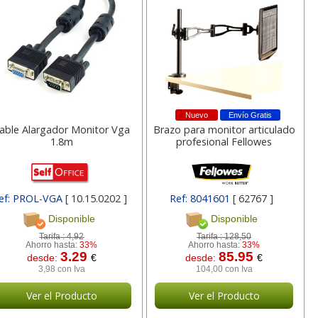
a
17,99 con Iva
45,82 con Iva
Nuevo
Envío Gratis
able Alargador Monitor Vga
Brazo para monitor articulado
1.8m
profesional Fellowes
4XL -
HP 950XL - Cartucho
Goma de borrar
 alta
para Officejet Pro 8600
moldeable maleable
kjet
negro
para carboncillo o
ef: PROL-VGA
[ 10.15.0202 ]
Ref: 8041601
[ 62767 ]
grafito
Disponible
Disponible
Tarifa :
4,92
Tarifa :
128,50
7
56,62
0,89
€
desde:
€
desde:
€
Ahorro hasta:
33%
Ahorro hasta:
33%
3.29
85.95
a
68,51 con Iva
1,08 con Iva
desde:
€
desde:
€
3,98 con Iva
104,00 con Iva
Ver el Producto
Ver el Producto