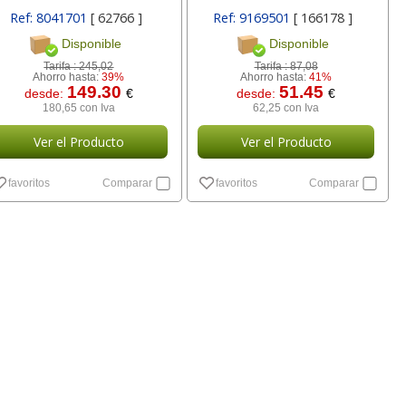
Ref: 8041701
[ 62766 ]
Ref: 9169501
[ 166178 ]
Disponible
Disponible
Tarifa :
245,02
Tarifa :
87,08
Ahorro hasta:
39%
Ahorro hasta:
41%
149.30
51.45
desde:
€
desde:
€
180,65 con Iva
62,25 con Iva
Ver el Producto
Ver el Producto
favoritos
Comparar
favoritos
Comparar