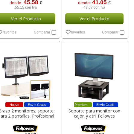
45.58
41.05
desde:
€
desde:
€
55,15 con Iva
49,67 con Iva
Ver el Producto
Ver el Producto
favoritos
Comparar
favoritos
Comparar
Nuevo
Envío Gratis
Premium
Envío Gratis
Brazo 2 monitores, soporte
Soporte para monitor con
ara 2 pantallas, Profesional
cajón y atril Fellowes