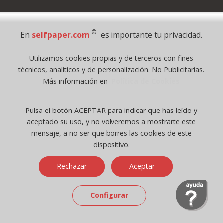
Pago Seguro
©
En
selfpaper.com
es importante tu privacidad.
© 1995 - 2026 Grupo Selfpaper.
Utilizamos cookies propias y de terceros con fines
Todos los derechos reservados
técnicos, analíticos y de personalización. No Publicitarias.
©selfpaper.com, y las webs de ©gruposelfpaper.org están gestionadas, y
Más información en
Política de Cookies
son propiedad de :
Suministros de Oficina Self-Paper, S.L. - C.I.F. B97233654, inscrita en el
Pulsa el botón ACEPTAR para indicar que has leído y
Registro Mercantil de Valencia ( España ) CEE:
aceptado su uso, y no volveremos a mostrarte este
Tomo 7263, Libro 4565, Folio 1, Sección 8, Hoja V-85203.
mensaje, a no ser que borres las cookies de este
dispositivo.
Móvil / Tablet - Bot mozilla/5.0 (linux; android 14; pixel 8)
Rechazar
Aceptar
applewebkit/537.36 (khtml, like gecko) chrome/131.0.0.0 mobile
safari/537.36; claudebot/1.0; +claudebot@anthropic.com) - Google
Chrome
Configurar
Ip: 216.73.217.110 -
↑ 896 → 448 ppp