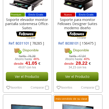
Premium
Envío Gratis
Nuevo
Envío Gratis
Soporte elevador monitor
Soporte para monitor
pantalla sobremesa Office-
Fellowes Designer Suites
Suites
moderno diseño
Ref: 8031101
[ 78285 ]
Ref: 8038101
[ 156475 ]
Disponible
Disponible
Tarifa :
76,39
Tarifa :
47,04
Ahorro hasta:
46%
Ahorro hasta:
40%
41.05
28.22
desde:
€
desde:
€
49,67 con Iva
34,15 con Iva
Ver el Producto
Ver el Producto
favoritos
Comparar
favoritos
Comparar
más vendido de su clase