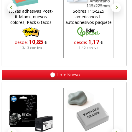
Notas adhesivas Post-
Sobres 115x225
Cart
it Miami, nuevos
americanos L
v
colores, Pack 6 tacos
autoadhesivos paquete
25 uds
10,85
1,17
desde:
€
desde:
€
13,13 con Iva
1,42 con Iva
Lo + Nuevo