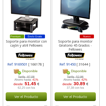
Premium
Envío Gratis
Nuevo
Soporte para monitor con
Soporte para monitor
cajón y atril Fellowes
Giratorio 45 Grados -
Fellowes
Ref: 9169501
[ 166178 ]
Ref: 91450
[ 31644 ]
Disponible
Disponible
Tarifa :
87,08
Tarifa :
52,96
Ahorro hasta:
41%
Ahorro hasta:
42%
51.45
30.89
desde:
€
desde:
€
62,25 con Iva
37,38 con Iva
Ver el Producto
Ver el Producto