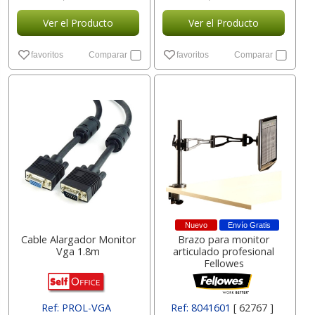
Ver el Producto
Ver el Producto
favoritos
Comparar
favoritos
Comparar
Nuevo
Envío Gratis
Cable Alargador Monitor
Brazo para monitor
Vga 1.8m
articulado profesional
Fellowes
Ref: PROL-VGA
Ref: 8041601
[ 62767 ]