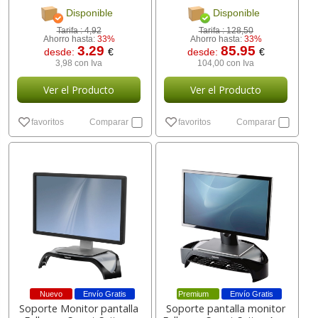
[ 10.15.0202 ]
Disponible
Disponible
Tarifa :
4,92
Tarifa :
128,50
Ahorro hasta:
33%
Ahorro hasta:
33%
3.29
85.95
desde:
€
desde:
€
3,98 con Iva
104,00 con Iva
Ver el Producto
Ver el Producto
favoritos
Comparar
favoritos
Comparar
Nuevo
Envío Gratis
Premium
Envío Gratis
Soporte Monitor pantalla
Soporte pantalla monitor