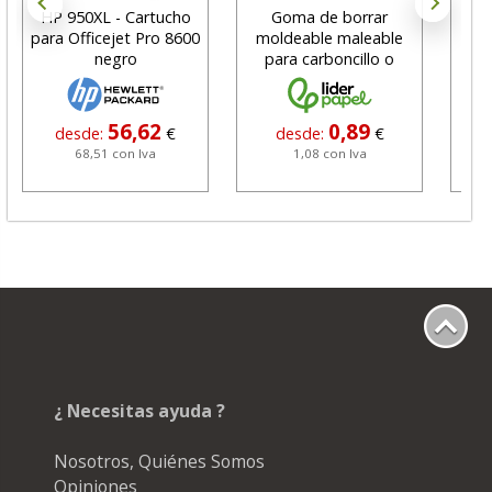
HP 950XL - Cartucho
Goma de borrar
H
para Officejet Pro 8600
moldeable maleable
C
negro
para carboncillo o
N
grafito
56,62
0,89
desde:
€
desde:
€
68,51 con Iva
1,08 con Iva
¿ Necesitas ayuda ?
Nosotros, Quiénes Somos
Opiniones