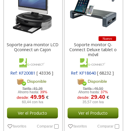
Nuevo
Soporte para monitor LCD
Soporte monitor Q-
Qconnect un Cajon
Connect Deluxe tablet o
móvil
Ref: KF20081
[ 43336 ]
Ref: KF18640
[ 68232 ]
Disponible
Disponible
Tarifa :
81,36
Tarifa :
46,50
Ahorro hasta:
39%
Ahorro hasta:
37%
49.95
29.40
desde:
€
desde:
€
60,44 con Iva
35,57 con Iva
Ver el Producto
Ver el Producto
favoritos
Comparar
favoritos
Comparar