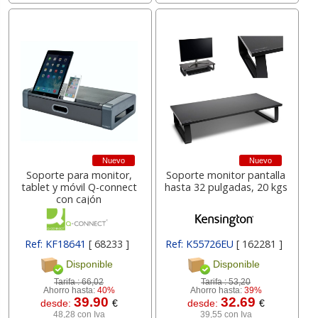
Nuevo
Nuevo
Soporte para monitor,
Soporte monitor pantalla
tablet y móvil Q-connect
hasta 32 pulgadas, 20 kgs
con cajón
Ref: KF18641
[ 68233 ]
Ref: K55726EU
[ 162281 ]
Disponible
Disponible
Tarifa :
66,02
Tarifa :
53,20
Ahorro hasta:
40%
Ahorro hasta:
39%
39.90
32.69
desde:
€
desde:
€
48,28 con Iva
39,55 con Iva