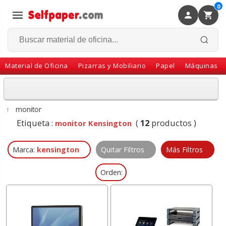
0
×
Volver
Material de Oficina
Pizarras y Mobiliario
Papel
Máquinas
↑
monitor
Etiqueta :
(
12
productos )
monitor Kensington
Marca:
kensington
Quitar Filtros
Más Filtros
Orden: