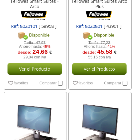
Fellowes Smart Suites -
Fellowes Smart Suites Arco
Arco
Plus
Ref: 8020101
[ 58958 ]
Ref: 8020801
[ 43901 ]
Disponible
Disponible
Tarifa :
47,97
Tarifa :
77,23
Ahorro hasta:
49%
Ahorro hasta:
41%
24.66
45.58
desde:
€
desde:
€
29,84 con Iva
55,15 con Iva
Ver el Producto
Ver el Producto
favoritos
Comparar
favoritos
Comparar