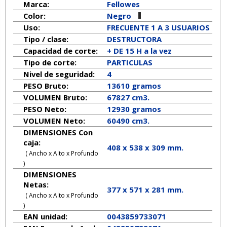
Marca:
Fellowes
Color:
Negro
Uso:
FRECUENTE 1 A 3 USUARIOS
Tipo / clase:
DESTRUCTORA
Capacidad de corte:
+ DE 15 H a la vez
Tipo de corte:
PARTICULAS
Nivel de seguridad:
4
PESO Bruto:
13610 gramos
VOLUMEN Bruto:
67827 cm3.
PESO Neto:
12930
gramos
VOLUMEN Neto:
60490 cm3.
DIMENSIONES Con
caja:
408 x 538 x 309 mm.
( Ancho x Alto x Profundo
)
DIMENSIONES
Netas:
377
x
571
x
281
mm.
( Ancho x Alto x Profundo
)
EAN unidad:
0043859733071