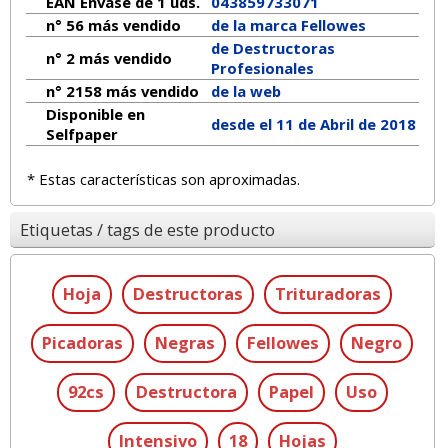
EAN Envase de 1 uds.
043859733071
n° 56 más vendido
de la marca
Fellowes
de Destructoras
n° 2 más vendido
Profesionales
n° 2158 más vendido
de la web
Disponible en
desde el 11 de Abril de 2018
Selfpaper
* Estas características son aproximadas.
Etiquetas / tags de este producto
Hoja
Destructoras
Trituradoras
Picadoras
Negras
Fellowes
Negro
92cs
Destructora
Papel
Uso
Intensivo
18
Hojas