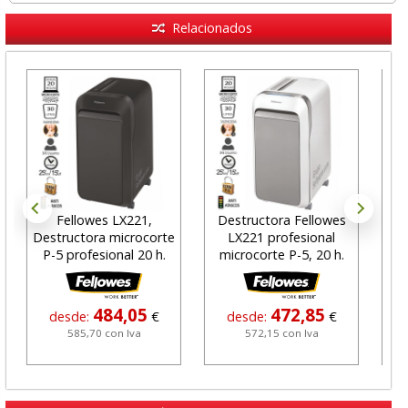
Relacionados
Fellowes LX221,
Destructora Fellowes
D
Destructora microcorte
LX221 profesional
fe
P-5 profesional 20 h.
microcorte P-5, 20 h.
par
484,05
472,85
desde:
€
desde:
€
d
585,70 con Iva
572,15 con Iva