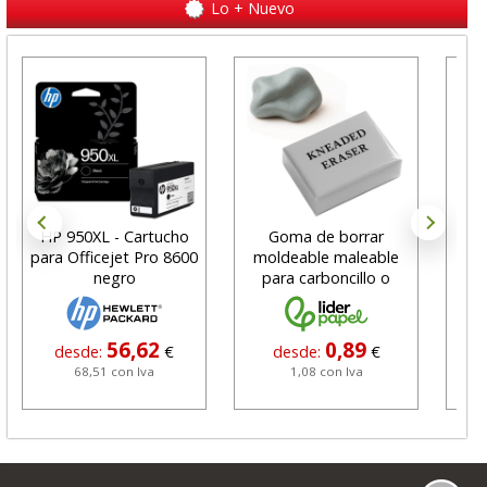
Lo + Nuevo
HP 950XL - Cartucho
Goma de borrar
H
para Officejet Pro 8600
moldeable maleable
C
negro
para carboncillo o
N
grafito
56,62
0,89
desde:
€
desde:
€
68,51 con Iva
1,08 con Iva