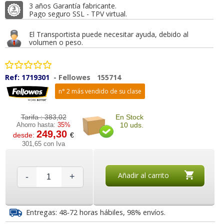
3 años Garantía fabricante.
Pago seguro SSL - TPV virtual.
El Transportista puede necesitar ayuda, debido al
volumen o peso.
Ref:
1719301
-
Fellowes
155714
n° 2 más vendido de su clase
Tarifa :
383,02
En Stock
Ahorro hasta:
35%
10 uds.
249,30
desde:
€
301,65 con Iva
Añadir al carrito
-
+
Entregas: 48-72 horas hábiles, 98% envíos.