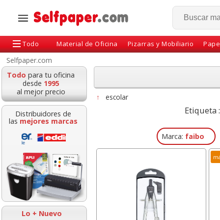
Todo
Material de Oficina
Pizarras y Mobiliario
Pape
Selfpaper.com
Todo
para tu oficina
desde
1995
al mejor precio
↑
escolar
Etiqueta 
Distribuidores de
las
mejores marcas
Marca:
faibo
má
Cartulinas Din A4 Folio
Cinta adhesi
verde billar, Pino,
precinto emba
Navidad Pte 50
Greening 48x6
marrón
Lo + Nuevo