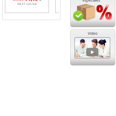
especiales
68,51 con Iva
1,08 con Iva
Video
HP 304 302 Color,
Cartucho HP 304 - 302
Cartucho original
Negro, original
N9K05AE tricolor
N9K06AE
14,89
14,87
desde:
€
desde:
€
18,02 con Iva
17,99 con Iva