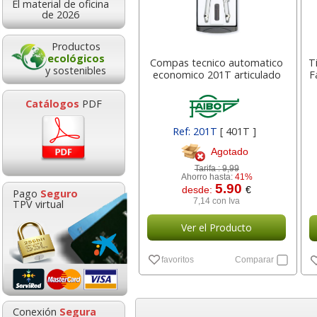
El material de oficina
5,99
0,8
desde:
€
desde:
de 2026
7,25 con Iva
1,00 con Iv
Productos
ecológicos
Compas tecnico automatico
T
y sostenibles
economico 201T articulado
F
Catálogos
PDF
Ref: 201T
[ 401T ]
Agotado
Tarifa :
9,99
Ahorro hasta:
41%
Bloc notas adhesivas
Alfombrilla R
5.90
desde:
€
Pago
Seguro
76x76 100h Rosa chicle
Viscoelastica 
7,14 con Iva
TPV virtual
neón fluor
Foam Fello
Ver el Producto
Goma de borrar
HP 304 302 Co
moldeable maleable
Cartucho orig
0,49
11,3
desde:
€
desde:
favoritos
Comparar
para carboncillo o
N9K05AE tric
0,59 con Iva
13,71 con Iv
grafito
0,89
14,8
Conexión
Segura
desde:
€
desde: