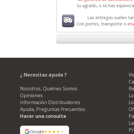
tu agrado, o te has equivoca
Las entregas suelen ta
Con portes, transporte o
env
¿ Necesitas ayuda ?
Vi
Ca
Nosotros, Quiénes Somos
Re
Opiniones
Lo
Información Distribuidores
Lo
Ayuda, Preguntas frecuentes
Of
Hacer una consulta
Pa
La
Pr
Google