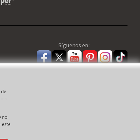
Síguenos en :
y de
kies
a ) CEE:
y no
 este