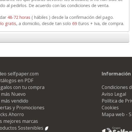
do al pedirlos. De acuerdo con las condiciones de venta.
rdar
48-72 horas
( hábiles ) desde la confirmación del pago.
ío gratis
, a domicilio, desde tan solo
69
Euros + Iva, de compra.
deo selfpaper.com
Información 
tálogos en PDF
galos con tu compra
Condiciones d
 más Nuevo
Aviso Legal
 más vendido
Política de Pr
ertas y Promociones
Cookies
cks Ahorro
Mapa web - S
s mejores marcas
oductos Sostenibles