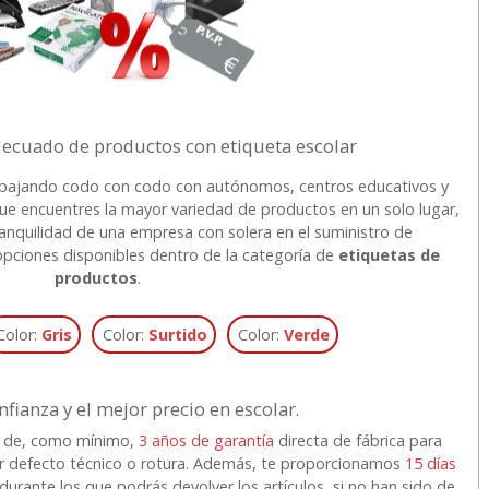
decuado de productos con etiqueta escolar
bajando codo con codo con autónomos, centros educativos y
ue encuentres la mayor variedad de productos en un solo lugar,
ranquilidad de una empresa con solera en el suministro de
ciones disponibles dentro de la categoría de
etiquetas de
productos
.
Color:
Gris
Color:
Surtido
Color:
Verde
nfianza y el mejor precio en escolar.
 de, como mínimo,
3 años de garantía
directa de fábrica para
ier defecto técnico o rotura. Además, te proporcionamos
15 días
durante los que podrás devolver los artículos, si no han sido de