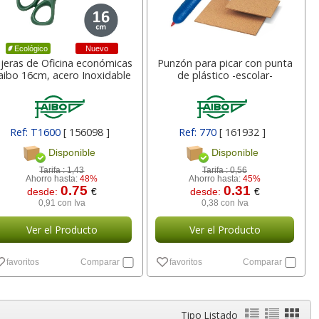
3
0,49
11,33
€
desde:
€
desde:
€
a
0,59 con Iva
13,71 con Iva
Nuevo
Ecológico
ijeras de Oficina económicas
Punzón para picar con punta
aibo 16cm, acero Inoxidable
de plástico -escolar-
Ref: T1600
[ 156098 ]
Ref: 770
[ 161932 ]
Disponible
Disponible
Tarifa :
1,43
Tarifa :
0,56
Ahorro hasta:
48%
Ahorro hasta:
45%
aton
Libretas Oxford grapas
Cartulinas Din A4 Folio
0.75
0.31
desde:
€
desde:
€
Memory
Din A4, folio, grapadas
verde billar, Pino,
0,91 con Iva
0,38 con Iva
wes
lomo
Navidad Pte 50
Ver el Producto
Ver el Producto
lor,
Cartucho HP 304 - 302
Cartucho HP 304XL -
inal
Negro, original
302XL Tricolor alta
3
2,17
5,99
€
desde:
€
desde:
€
favoritos
Comparar
favoritos
Comparar
olor
N9K06AE
capacidad deskjet
a
2,63 con Iva
7,25 con Iva
9
14,87
37,87
Tipo Listado
€
desde:
€
desde:
€