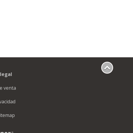
legal
e venta
ivacidad
itemap