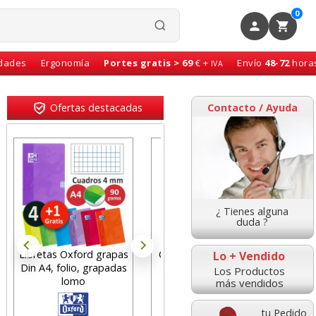
0
idades
Ergonomía
Portes gratis > 69
€ +
Envío
48-72
hora
IVA
Ofertas destacadas
Contacto / Ayuda
¿ Tienes alguna
duda ?
Libretas Oxford grapas
Cartulinas Din A4 Folio
Lo + Vendido
Din A4, folio, grapadas
verde billar, Pino,
p
Los Productos
lomo
Navidad Pte 50
Gr
más vendidos
tu Pedido