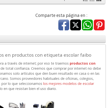
a
17,99 con Iva
45,82 con Iva
Comparte esta página en :
 en productos con etiqueta escolar faibo
4XL -
HP 950XL - Cartucho
Goma de borrar
 alta
para Officejet Pro 8600
moldeable maleable
ora a través de internet; por eso te traemos
productos con
kjet
negro
para carboncillo o
de total confianza. Creemos que comprar por internet no debe
grafito
cionamos solo artículos que den buen resultado en casa o en las
rcano. Somos proveedores habituales de oficinas, colegios,
7
56,62
0,89
€
desde:
€
desde:
€
, por lo que seleccionamos
los mejores modelos de escolar
a
68,51 con Iva
1,08 con Iva
 en que resistan bien el uso diario.