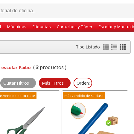
l
Máquinas
Etiquetas
Cartuchos y Tóner
Escolar y Manual
Tipo Listado
:
(
3
productos )
escolar Faibo
Quitar Filtros
Más Filtros
Orden:
s vendido de su clase
más vendido de su clase
va,
Bloc notas adhesivas
Alfombrilla Raton
laje
76x76 100h Rosa chicle
Viscoelastica Memory
0 mts
neón fluor
Foam Fellowes