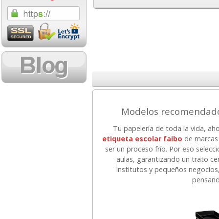
1,08 con Iva
18,02 con Iv
Modelos recomendados
Cartucho HP 304 - 302
Cartucho HP 30
Negro, original
302XL Tricolor
Tu papelería de toda la vida, ah
N9K06AE
capacidad des
etiqueta escolar faibo
de marcas 
ser un proceso frío. Por eso selec
aulas, garantizando un trato ce
14,87
37,8
desde:
€
desde:
institutos y pequeños negocios
17,99 con Iva
45,82 con Iv
pensando