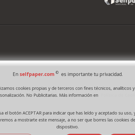
©
En
selfpaper.com
es importante tu privacidad.
lizamos cookies propias y de terceros con fines técnicos, analíticos 
1995 - 2026 Grupo Selfpaper.
Todos los derechos reservados
sonalización. No Publicitarias. Más información en
Política de Coo
.com, y las webs de ©gruposelfpaper.org están gestionadas, y son propiedad de :
Self-Paper, S.L. - C.I.F. B97233654, inscrita en el Registro Mercantil de Valencia ( Españ
sa el botón ACEPTAR para indicar que has leído y aceptado su uso, 
Tomo 7263, Libro 4565, Folio 1, Sección 8, Hoja V-85203.
eremos a mostrarte este mensaje, a no ser que borres las cookies de
dispositivo.