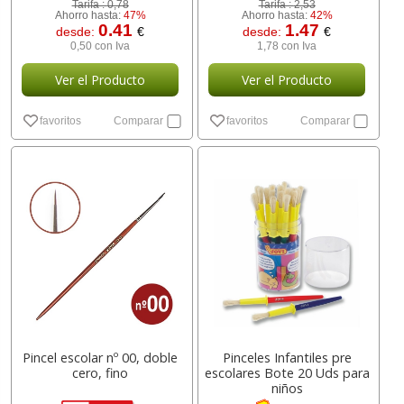
Tarifa :
0,78
Tarifa :
2,53
Ahorro hasta:
47%
Ahorro hasta:
42%
0.41
1.47
desde:
€
desde:
€
0,50 con Iva
1,78 con Iva
Ver el Producto
Ver el Producto
favoritos
Comparar
favoritos
Comparar
Pincel escolar nº 00, doble
Pinceles Infantiles pre
cero, fino
escolares Bote 20 Uds para
niños