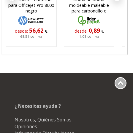
para Officejet Pro 8600
moldeable maleable
C
negro
para carboncillo o
N
grafito
56,62
0,89
desde:
€
desde:
€
68,51 con Iva
1,08 con Iva
¿ Necesitas ayuda ?
Nosotros, Quiénes Somos
Opiniones