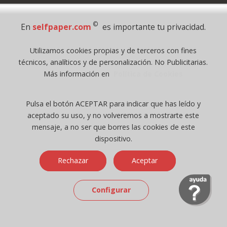
Pago Seguro
©
En
selfpaper.com
es importante tu privacidad.
© 1995 - 2026 Grupo Selfpaper.
Utilizamos cookies propias y de terceros con fines
Todos los derechos reservados
técnicos, analíticos y de personalización. No Publicitarias.
©selfpaper.com, y las webs de ©gruposelfpaper.org están gestionadas, y
Más información en
Política de Cookies
son propiedad de :
Suministros de Oficina Self-Paper, S.L. - C.I.F. B97233654, inscrita en el
Pulsa el botón ACEPTAR para indicar que has leído y
Registro Mercantil de Valencia ( España ) CEE:
aceptado su uso, y no volveremos a mostrarte este
Tomo 7263, Libro 4565, Folio 1, Sección 8, Hoja V-85203.
mensaje, a no ser que borres las cookies de este
dispositivo.
Móvil / Tablet - Bot mozilla/5.0 (linux; android 14; pixel 8)
Rechazar
Aceptar
applewebkit/537.36 (khtml, like gecko) chrome/131.0.0.0 mobile
safari/537.36; claudebot/1.0; +claudebot@anthropic.com) - Google
Chrome
Configurar
Ip: 216.73.216.5 -
↑ 896 → 448 ppp