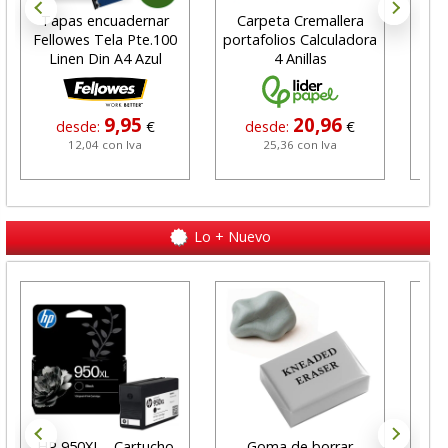
Tapas encuadernar
Carpeta Cremallera
Cart
Fellowes Tela Pte.100
portafolios Calculadora
ama
Linen Din A4 Azul
4 Anillas
9,95
20,96
desde:
€
desde:
€
12,04 con Iva
25,36 con Iva
Lo + Nuevo
HP 950XL - Cartucho
Goma de borrar
H