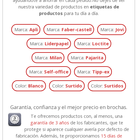
ayudándote a ahorrar en cada pedido.
No dejes de ver
nuestra variedad de productos en
etiquetas de
productos
para tu día a día.
Marca:
Apli
Marca:
Faber-castell
Marca:
Jovi
Marca:
Liderpapel
Marca:
Loctite
Marca:
Milan
Marca:
Pajarita
Marca:
Self-office
Marca:
Tipp-ex
Color:
Blanco
Color:
Surtido
Color:
Surtidos
Garantía, confianza y el mejor precio en brochas.
Te ofrecemos productos con, al menos, una
garantía de 3 años
de los fabricantes, que te
protege si aparece cualquier avería por defecto de
fabricación. Además, te proporcionamos
15 días de