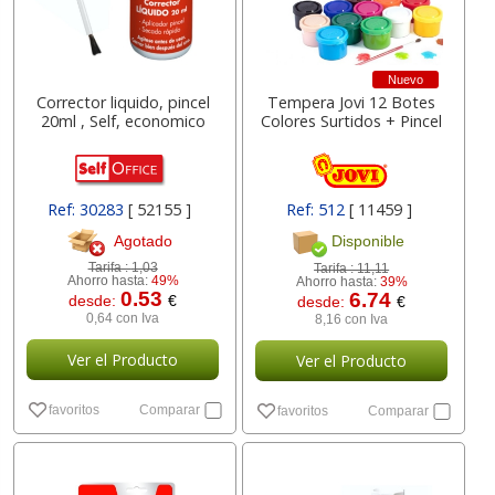
Nuevo
Corrector liquido, pincel
Tempera Jovi 12 Botes
20ml , Self, economico
Colores Surtidos + Pincel
Ref: 30283
[ 52155 ]
Ref: 512
[ 11459 ]
Agotado
Disponible
Tarifa :
1,03
Tarifa :
11,11
Ahorro hasta:
49%
Ahorro hasta:
39%
0.53
6.74
desde:
€
desde:
€
0,64 con Iva
8,16 con Iva
Ver el Producto
Ver el Producto
favoritos
Comparar
favoritos
Comparar