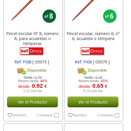
Pincel escolar Nº 8, número
Pincel escolar, número 6, nº
8, para acuarelas o
6, acuarela o témpera
témperas
Ref: PI08
[ 05975 ]
Ref: PI06
[ 05979 ]
Disponible
Disponible
Tarifa :
1,70
Tarifa :
1,18
Ahorro hasta:
46%
Ahorro hasta:
45%
0.92
0.65
desde:
€
desde:
€
1,11 con Iva
0,79 con Iva
Ver el Producto
Ver el Producto
favoritos
Comparar
favoritos
Comparar