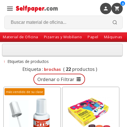
0
×
Volver
Material de Oficina
Pizarras y Mobiliario
Papel
Máquinas
↑
Etiquetas de productos
Etiqueta :
(
22
productos )
brochas
Ordenar o Filtrar
más vendido de su clase