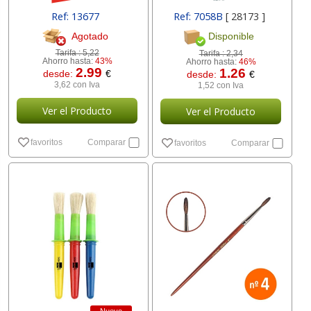
Ref: 13677
Ref: 7058B
[ 28173 ]
Agotado
Disponible
Tarifa :
5,22
Tarifa :
2,34
Ahorro hasta:
43%
Ahorro hasta:
46%
2.99
1.26
desde:
€
desde:
€
3,62 con Iva
1,52 con Iva
Ver el Producto
Ver el Producto
favoritos
Comparar
favoritos
Comparar