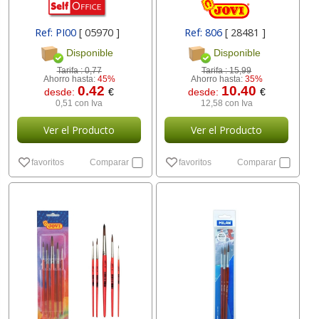
Ref: PI00
[ 05970 ]
Ref: 806
[ 28481 ]
Disponible
Disponible
Tarifa :
0,77
Tarifa :
15,99
Ahorro hasta:
45%
Ahorro hasta:
35%
0.42
10.40
desde:
€
desde:
€
0,51 con Iva
12,58 con Iva
Ver el Producto
Ver el Producto
favoritos
Comparar
favoritos
Comparar