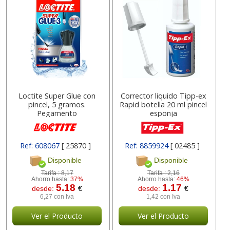
Loctite Super Glue con
Corrector liquido Tipp-ex
pincel, 5 gramos.
Rapid botella 20 ml pincel
Pegamento
esponja
Ref: 608067
[ 25870 ]
Ref: 8859924
[ 02485 ]
Disponible
Disponible
Tarifa :
8,17
Tarifa :
2,16
Ahorro hasta:
37%
Ahorro hasta:
46%
5.18
1.17
desde:
€
desde:
€
6,27 con Iva
1,42 con Iva
Ver el Producto
Ver el Producto