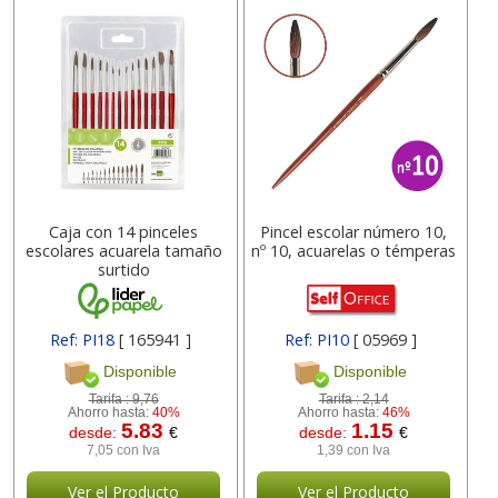
Caja con 14 pinceles
Pincel escolar número 10,
escolares acuarela tamaño
nº 10, acuarelas o témperas
surtido
Ref: PI18
[ 165941 ]
Ref: PI10
[ 05969 ]
Disponible
Disponible
Tarifa :
9,76
Tarifa :
2,14
Ahorro hasta:
40%
Ahorro hasta:
46%
5.83
1.15
desde:
€
desde:
€
7,05 con Iva
1,39 con Iva
Ver el Producto
Ver el Producto