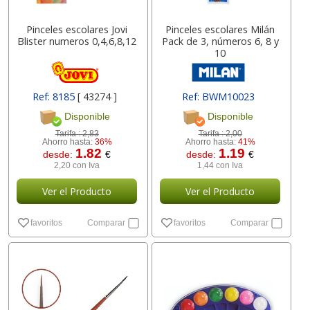
Pinceles escolares Jovi
Pinceles escolares Milán
Blister numeros 0,4,6,8,12
Pack de 3, números 6, 8 y
10
Ref: 8185
[ 43274 ]
Ref: BWM10023
Disponible
Disponible
Tarifa :
2,83
Tarifa :
2,00
Ahorro hasta:
36%
Ahorro hasta:
41%
1.82
1.19
desde:
€
desde:
€
2,20 con Iva
1,44 con Iva
Ver el Producto
Ver el Producto
favoritos
Comparar
favoritos
Comparar