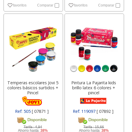
favoritos
Comparar
favoritos
Comparar
Temperas escolares Jovi 5
Pintura La Pajarita kids
colores básicos surtidos +
brillo latex 6 colores +
Pincel
pincel
Ref: 505
[ 07871 ]
Ref: 119097
[ 07892 ]
Disponible
Disponible
Tarifa :
4,94
Tarifa :
15,66
Ahorro hasta:
38%
Ahorro hasta:
38%