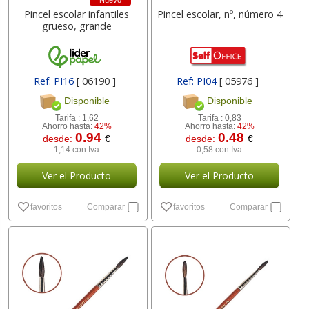
Nuevo
Pincel escolar infantiles
Pincel escolar, nº, número 4
grueso, grande
Ref: PI16
[ 06190 ]
Ref: PI04
[ 05976 ]
Disponible
Disponible
Tarifa :
1,62
Tarifa :
0,83
Ahorro hasta:
42%
Ahorro hasta:
42%
0.94
0.48
desde:
€
desde:
€
1,14 con Iva
0,58 con Iva
Ver el Producto
Ver el Producto
favoritos
Comparar
favoritos
Comparar