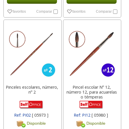
favoritos
Comparar
favoritos
Comparar
Pinceles escolares, número,
Pincel escolar Nº 12,
nº 2
número 12, para acuarelas
o témperas
Ref: PI02
[ 05973 ]
Ref: PI12
[ 05980 ]
Disponible
Disponible