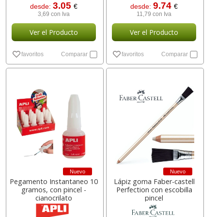
3.05
9.74
desde:
€
desde:
€
3,69 con Iva
11,79 con Iva
Ver el Producto
Ver el Producto
favoritos
Comparar
favoritos
Comparar
Nuevo
Nuevo
Pegamento Instantaneo 10
Lápiz goma Faber-castell
gramos, con pincel -
Perfection con escobilla
cianocrilato
pincel