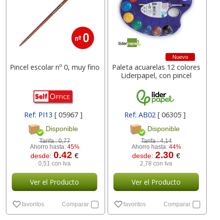
Nuevo
Pincel escolar nº 0, muy fino
Paleta acuarelas 12 colores
Liderpapel, con pincel
Ref: PI13
[ 05967 ]
Ref: AB02
[ 06305 ]
Disponible
Disponible
Tarifa :
0,77
Tarifa :
4,14
Ahorro hasta:
45%
Ahorro hasta:
44%
0.42
2.30
desde:
€
desde:
€
0,51 con Iva
2,78 con Iva
Ver el Producto
Ver el Producto
favoritos
Comparar
favoritos
Comparar