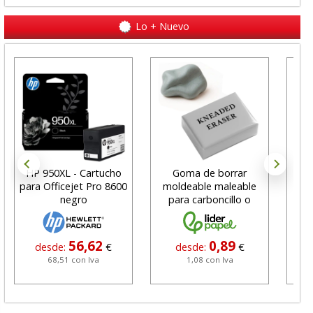
Lo + Nuevo
HP 950XL - Cartucho
Goma de borrar
H
para Officejet Pro 8600
moldeable maleable
C
negro
para carboncillo o
N
grafito
56,62
0,89
desde:
€
desde:
€
68,51 con Iva
1,08 con Iva