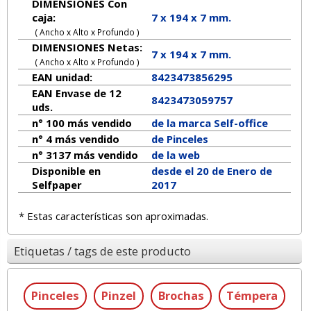
DIMENSIONES Con
caja:
7 x 194 x 7 mm.
( Ancho x Alto x Profundo )
DIMENSIONES Netas:
7
x
194
x
7
mm.
( Ancho x Alto x Profundo )
EAN unidad:
8423473856295
EAN Envase de 12
8423473059757
uds.
n° 100 más vendido
de la marca
Self-office
n° 4 más vendido
de Pinceles
n° 3137 más vendido
de la web
Disponible en
desde el 20 de Enero de
Selfpaper
2017
* Estas características son aproximadas.
Etiquetas / tags de este producto
Pinceles
Pinzel
Brochas
Témpera