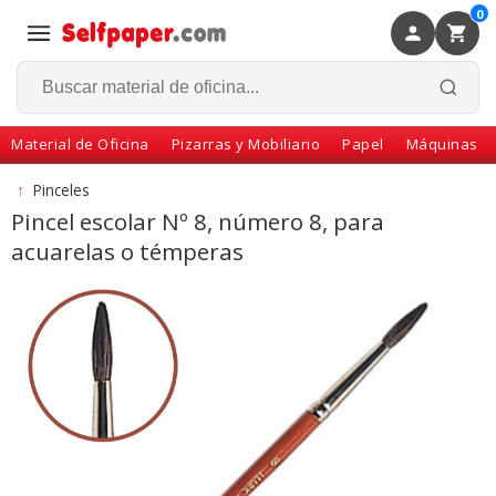
0
×
Volver
Material de Oficina
Pizarras y Mobiliario
Papel
Máquinas
↑
Pinceles
Pincel escolar Nº 8, número 8, para
acuarelas o témperas