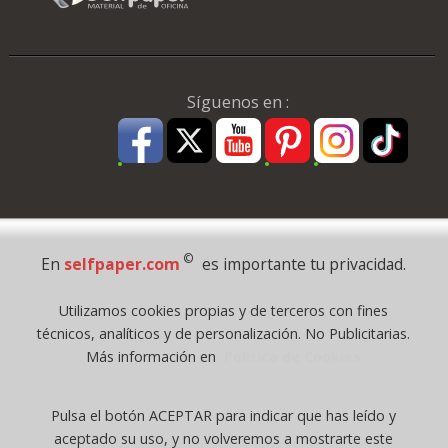
Síguenos en :
Pago Seguro
©
En
selfpaper.com
es importante tu privacidad.
© 1995 - 2026 Grupo Selfpaper.
Utilizamos cookies propias y de terceros con fines
Todos los derechos reservados
técnicos, analíticos y de personalización. No Publicitarias.
©selfpaper.com, y las webs de ©gruposelfpaper.org están gestionadas, y
Más información en
Política de Cookies
son propiedad de :
Suministros de Oficina Self-Paper, S.L. - C.I.F. B97233654, inscrita en el
Pulsa el botón ACEPTAR para indicar que has leído y
Registro Mercantil de Valencia ( España ) CEE:
aceptado su uso, y no volveremos a mostrarte este
Tomo 7263, Libro 4565, Folio 1, Sección 8, Hoja V-85203.