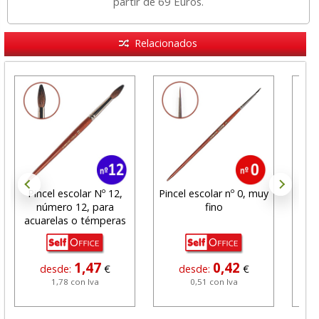
partir de 69 Euros.
Relacionados
Pincel escolar Nº 12,
Pincel escolar nº 0, muy
Pinc
número 12, para
fino
acuarelas o témperas
1,47
0,42
desde:
€
desde:
€
1,78 con Iva
0,51 con Iva