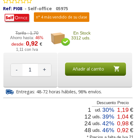
Ref:
PI08
-
Self-office
05975
n° 4 más vendido de su clase
Tarifa :
1,70
En Stock
Ahorro hasta:
46%
3312 uds.
0,92
desde:
€
1,11 con Iva
Añadir al carrito
-
+
Entregas: 48-72 horas hábiles, 98% envíos.
Descuento
Precio
1
30%
1,19
€
ud.
12
39%
1,04
€
uds.
24
42%
0,98
€
uds.
48
46%
0,92
€
uds.
* Precios a falta de Iva 21