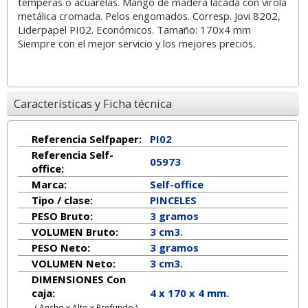
temperas o acuarelas. Mango de madera lacada con virola
metálica cromada. Pelos engomados. Corresp. Jovi 8202,
Liderpapel PI02. Económicos. Tamaño: 170x4 mm
Siempre con el mejor servicio y los mejores precios.
Características y Ficha técnica
Referencia Selfpaper:
PI02
Referencia Self-
05973
office:
Marca:
Self-office
Tipo / clase:
PINCELES
PESO Bruto:
3 gramos
VOLUMEN Bruto:
3 cm3.
PESO Neto:
3
gramos
VOLUMEN Neto:
3 cm3.
DIMENSIONES Con
caja:
4 x 170 x 4 mm.
( Ancho x Alto x Profundo )