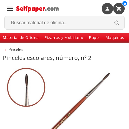
0
×
Volver
Material de Oficina
Pizarras y Mobiliario
Papel
Máquinas
↑
Pinceles
Pinceles escolares, número, nº 2