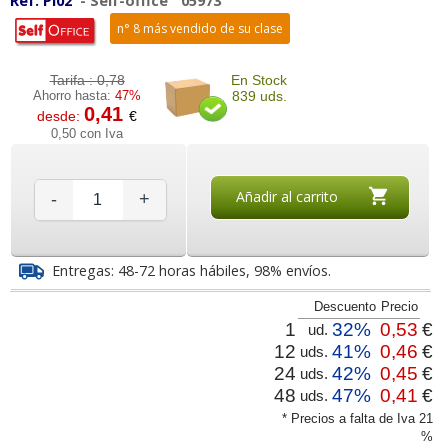
Ref:
PI02
-
Self-office
05973
n° 8 más vendido de su clase
Tarifa :
0,78
En Stock
Ahorro hasta:
47%
839 uds.
0,41
desde:
€
0,50 con Iva
Añadir al carrito
-
+
Entregas: 48-72 horas hábiles, 98% envíos.
Descuento
Precio
1
32%
0,53
€
ud.
12
41%
0,46
€
uds.
24
42%
0,45
€
uds.
48
47%
0,41
€
uds.
* Precios a falta de Iva 21
%