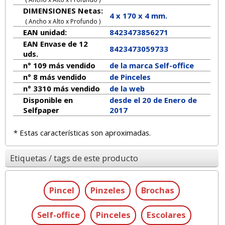
DIMENSIONES Netas:
4
x
170
x
4
mm.
( Ancho x Alto x Profundo )
EAN unidad:
8423473856271
EAN Envase de 12
8423473059733
uds.
n° 109 más vendido
de la marca
Self-office
n° 8 más vendido
de Pinceles
n° 3310 más vendido
de la web
Disponible en
desde el 20 de Enero de
Selfpaper
2017
* Estas características son aproximadas.
Etiquetas / tags de este producto
Pincel
Pinzeles
Brochas
Self-office
Pinceles
Escolares