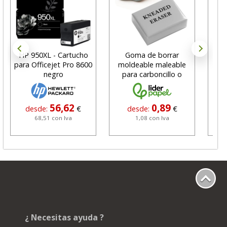
HP 950XL - Cartucho
Goma de borrar
H
para Officejet Pro 8600
moldeable maleable
C
negro
para carboncillo o
N
grafito
56,62
0,89
desde:
€
desde:
€
68,51 con Iva
1,08 con Iva
¿ Necesitas ayuda ?