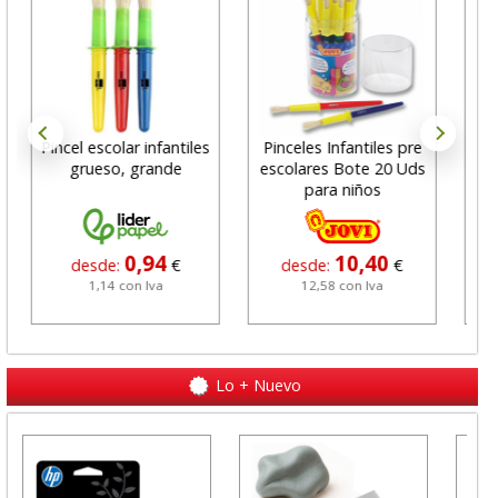
Pincel escolar infantiles
Pinceles Infantiles pre
Pin
grueso, grande
escolares Bote 20 Uds
6
para niños
0,94
10,40
desde:
€
desde:
€
1,14 con Iva
12,58 con Iva
Lo + Nuevo