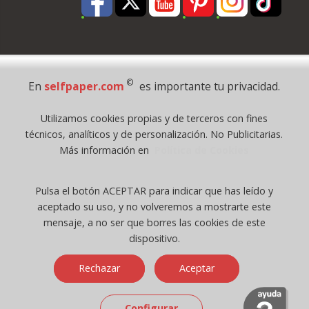
Pago Seguro
©
En
selfpaper.com
es importante tu privacidad.
© 1995 - 2026 Grupo Selfpaper.
Utilizamos cookies propias y de terceros con fines
Todos los derechos reservados
técnicos, analíticos y de personalización. No Publicitarias.
©selfpaper.com, y las webs de ©gruposelfpaper.org están gestionadas, y
Más información en
Política de Cookies
son propiedad de :
Suministros de Oficina Self-Paper, S.L. - C.I.F. B97233654, inscrita en el
Pulsa el botón ACEPTAR para indicar que has leído y
Registro Mercantil de Valencia ( España ) CEE:
aceptado su uso, y no volveremos a mostrarte este
Tomo 7263, Libro 4565, Folio 1, Sección 8, Hoja V-85203.
mensaje, a no ser que borres las cookies de este
dispositivo.
Móvil / Tablet - Bot mozilla/5.0 (linux; android 14; pixel 8)
Rechazar
Aceptar
applewebkit/537.36 (khtml, like gecko) chrome/131.0.0.0 mobile
safari/537.36; claudebot/1.0; +claudebot@anthropic.com) - Google
Chrome
Configurar