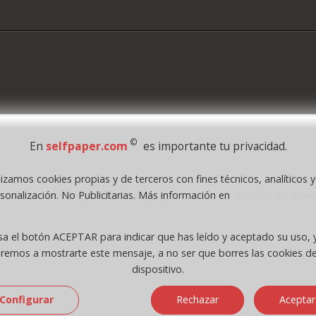
©
En
selfpaper.com
es importante tu privacidad.
lizamos cookies propias y de terceros con fines técnicos, analíticos 
1995 - 2026 Grupo Selfpaper.
Todos los derechos reservados
sonalización. No Publicitarias. Más información en
Política de Coo
.com, y las webs de ©gruposelfpaper.org están gestionadas, y son propiedad de :
Self-Paper, S.L. - C.I.F. B97233654, inscrita en el Registro Mercantil de Valencia ( Españ
sa el botón ACEPTAR para indicar que has leído y aceptado su uso, 
Tomo 7263, Libro 4565, Folio 1, Sección 8, Hoja V-85203.
eremos a mostrarte este mensaje, a no ser que borres las cookies de
dispositivo.
Configurar
Rechazar
Aceptar
 (macintosh; intel mac os x 10_15_7)