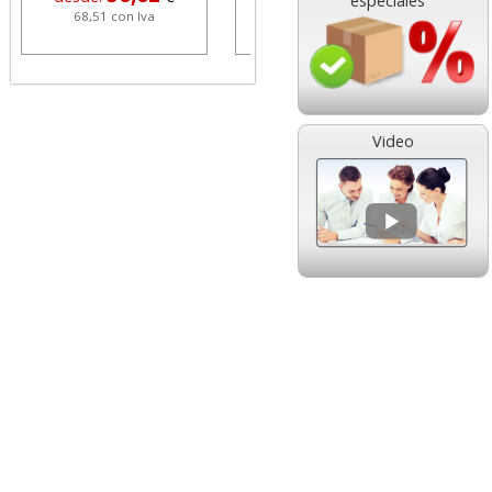
especiales
68,51 con Iva
1,08 con Iva
Video
HP 304 302 Color,
Cartucho HP 304 - 302
Cartucho original
Negro, original
N9K05AE tricolor
N9K06AE
14,89
14,87
desde:
€
desde:
€
18,02 con Iva
17,99 con Iva