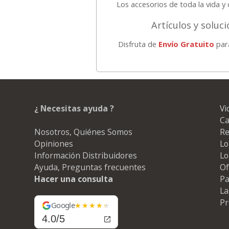
Los accesorios de toda la vida 
Artículos y soluc
Disfruta de
Envío Gratuito
para
¿ Necesitas ayuda ?
Vi
Ca
Nosotros, Quiénes Somos
Re
Opiniones
Lo
Información Distribuidores
Lo
Ayuda, Preguntas frecuentes
Of
Hacer una consulta
Pa
La
Pr
Google
4.0/5