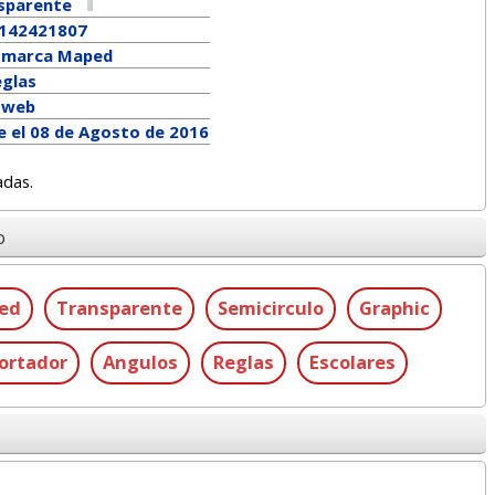
sparente
142421807
a marca
Maped
eglas
a web
e el 08 de Agosto de 2016
adas.
o
ed
Transparente
Semicirculo
Graphic
ortador
Angulos
Reglas
Escolares