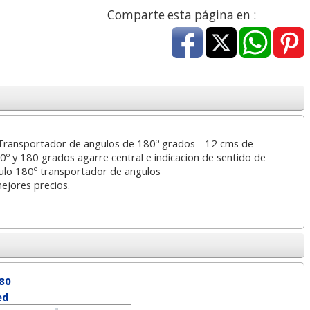
a
17,99 con Iva
45,82 con Iva
Comparte esta página en :
Transportador de angulos de 180º grados - 12 cms de
90º y 180 grados agarre central e indicacion de sentido de
4XL -
HP 950XL - Cartucho
Goma de borrar
culo 180º transportador de angulos
 alta
para Officejet Pro 8600
moldeable maleable
mejores precios.
kjet
negro
para carboncillo o
grafito
7
56,62
0,89
€
desde:
€
desde:
€
a
68,51 con Iva
1,08 con Iva
80
ed