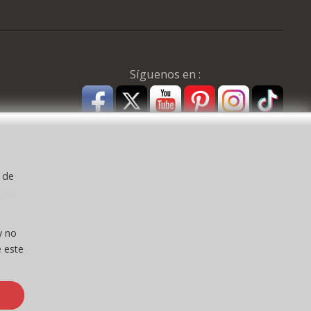
Síguenos en :
y de
kies
a ) CEE:
y no
 este