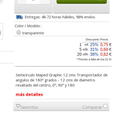
6
3,28
1,15
€
desde:
€
desde:
€
a
3,97 con Iva
1,39 con Iva
Entregas: 48-72 horas hábiles, 98% envíos.
Color / Modelo :
transparente
Descuento
Precio
1
25%
0,75
€
ud.
5
31%
0,69
€
uds.
20
38%
0,62
€
uds.
* Precios a falta de Iva 21 %
 360º -
Regla de 30
Juego reglas Staedtler
angulos
centimetros de
escuadra, cartabón,
Semicirculo Maped Graphic 12 cms Transportador de
aluminio
semicírculo regl
angulos de 180º grados - 12 cms de diametro.
resaltado del centro, 0º, 90º y 180
lor,
Cartucho HP 304 - 302
Cartucho HP 304XL -
inal
Negro, original
302XL Tricolor alta
5
3,52
2,75
€
desde:
€
desde:
€
más detalles
olor
N9K06AE
capacidad deskjet
a
4,26 con Iva
3,33 con Iva
favoritos
Comparar
9
14,87
37,87
€
desde:
€
desde:
€