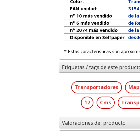
Color:
Tran
EAN unidad:
3154
n° 10 más vendido
de l
n° 6 más vendido
de R
n° 2074 más vendido
de l
Disponible en Selfpaper
desd
* Estas características son aproxim
Etiquetas / tags de este product
Transportadores
Map
12
Cms
Transp
Valoraciones del producto