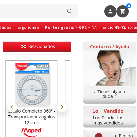
0
idades
Ergonomía
Portes gratis > 69
€ +
Envío
48-72
hora
IVA
Relacionados
Contacto / Ayuda
¿ Tienes alguna
duda ?
Lo + Vendido
Regla de 30
Juego reglas Staedtler
centimetros de
escuadra, cartabón,
Los Productos
más vendidos
aluminio
semicírculo regl
tu Pedido