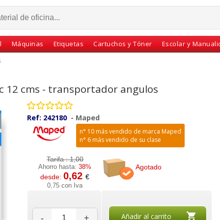
l
Máquinas
Etiquetas
Cartuchos y Tóner
Escolar y Manual
s
 12 cms - transportador angulos
Ref:
242180
-
Maped
n° 10 más vendido de marca Maped
n° 6 más vendido de su clase
Tarifa :
1,00
Agotado
Ahorro hasta:
38%
0,62
desde:
€
- 20
Estuche juego reglas
Circulo Completo 360º -
0,75 con Iva
Maped
Liderpapel, escuadra,
Transportador angulos
c
cartabón 25 cms
12 cms
Añadir al carrito
-
+