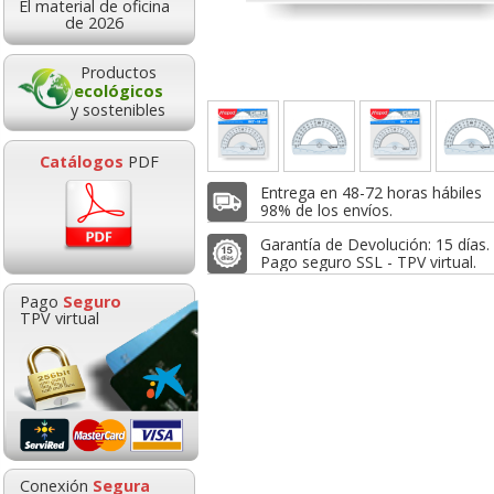
El material de oficina
3,52
2,75
0,5
de 2026
sde:
€
desde:
€
desde:
,26 con Iva
3,33 con Iva
0,68 con Iv
Productos
ecológicos
y sostenibles
Catálogos
PDF
Entrega en 48-72 horas hábiles
98% de los envíos.
Garantía de Devolución: 15 días.
Pago seguro SSL - TPV virtual.
a 20 cms - 20
Estuche juego reglas
Circulo Completo
Pago
Seguro
metros Maped
Liderpapel, escuadra,
Transportador 
TPV virtual
Geometric
cartabón 25 cms
12 cms
Goma de borrar
HP 304 302 Co
moldeable maleable
Cartucho orig
0,56
3,28
1,1
sde:
€
desde:
€
desde:
para carboncillo o
N9K05AE tric
,68 con Iva
3,97 con Iva
1,39 con Iv
grafito
0,89
14,8
Conexión
Segura
desde:
€
desde: