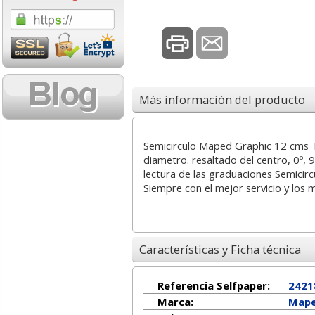
1,08 con Iva
18,02 con Iv
Más información del producto
Semicirculo Maped Graphic 12 cms 
diametro. resaltado del centro, 0º, 
Cartucho HP 304 - 302
Cartucho HP 30
lectura de las graduaciones Semicir
Negro, original
302XL Tricolor
Siempre con el mejor servicio y los 
N9K06AE
capacidad des
14,87
37,8
desde:
€
desde:
Características y Ficha técnica
17,99 con Iva
45,82 con Iv
Referencia Selfpaper:
2421
Marca:
Map