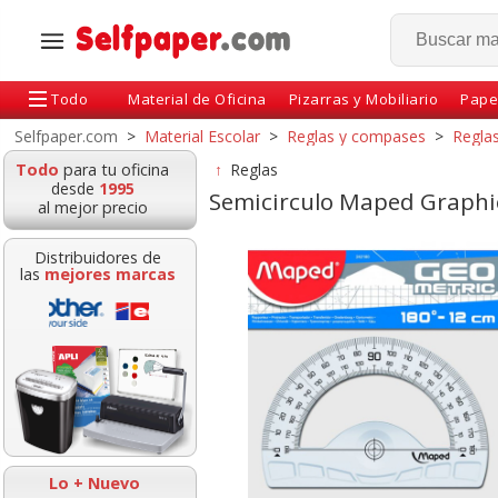
Todo
Material de Oficina
Pizarras y Mobiliario
Pape
Selfpaper.com
>
Material Escolar
>
Reglas y compases
>
Regla
Todo
para tu oficina
↑
Reglas
desde
1995
Semicirculo Maped Graphic
al mejor precio
Distribuidores de
las
mejores marcas
egla de 30
Juego reglas Staedtler
Regla 20 cms 
timetros de
escuadra, cartabón,
centimetros 
aluminio
semicírculo regl
Geometri
Lo + Nuevo