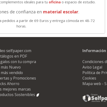
y complementos ideales para tu
oficina
o espacio de estudio.
iones de confianza en
material escolar
.
 pedidos a partir de 69 Euros y entrega cómoda en 48-72
horas.
deo selfpaper.com
Información 
tálogos en PDF
galos con tu compra
Condiciones d
 más Nuevo
Aviso Legal
 más vendido
Política de Pr
ertas y Promociones
Cookies
cks Ahorro
Mapa web - S
s mejores marcas
oductos Sostenibles