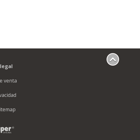
legal
e venta
ivacidad
itemap