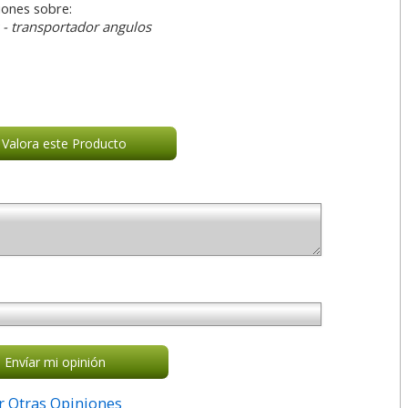
iones sobre:
- transportador angulos
Valora este Producto
Envíar mi opinión
r Otras Opiniones