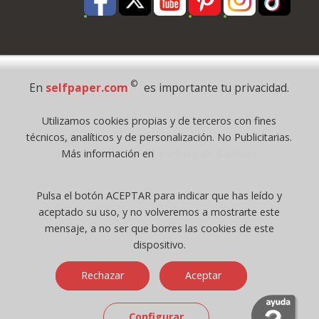
Pago Seguro
©
En
selfpaper.com
es importante tu privacidad.
© 1995 - 2026 Grupo Selfpaper.
Utilizamos cookies propias y de terceros con fines
Todos los derechos reservados
técnicos, analíticos y de personalización. No Publicitarias.
©selfpaper.com, y las webs de ©gruposelfpaper.org están gestionadas, y
Más información en
Política de Cookies
son propiedad de :
Suministros de Oficina Self-Paper, S.L. - C.I.F. B97233654, inscrita en el
Pulsa el botón ACEPTAR para indicar que has leído y
Registro Mercantil de Valencia ( España ) CEE:
aceptado su uso, y no volveremos a mostrarte este
Tomo 7263, Libro 4565, Folio 1, Sección 8, Hoja V-85203.
mensaje, a no ser que borres las cookies de este
dispositivo.
Móvil / Tablet - Bot mozilla/5.0 (linux; android 14; pixel 8)
Rechazar
Aceptar
applewebkit/537.36 (khtml, like gecko) chrome/131.0.0.0 mobile
safari/537.36; claudebot/1.0; +claudebot@anthropic.com) - Google
Chrome
Configurar