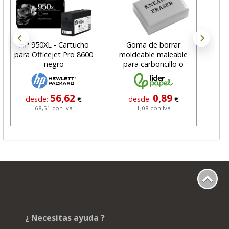
HP 950XL - Cartucho
Goma de borrar
H
para Officejet Pro 8600
moldeable maleable
C
negro
para carboncillo o
N
grafito
56,62
0,89
desde:
€
desde:
€
68,51 con Iva
1,08 con Iva
¿ Necesitas ayuda ?