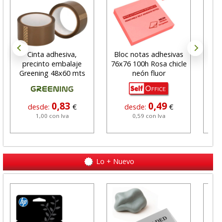
Cinta adhesiva,
Bloc notas adhesivas
R
precinto embalaje
76x76 100h Rosa chicle
b
Greening 48x60 mts
neón fluor
bo
marrón
0,83
0,49
desde:
€
desde:
€
1,00 con Iva
0,59 con Iva
Lo + Nuevo