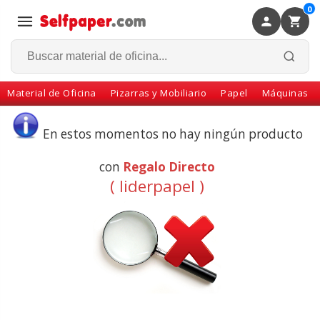
0
×
Volver
Material de Oficina
Pizarras y Mobiliario
Papel
Máquinas
En estos momentos no hay ningún producto
con
Regalo Directo
( liderpapel )