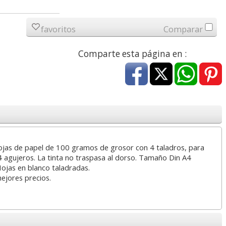
a
17,99 con Iva
45,82 con Iva
favoritos
Comparar
Comparte esta página en :
4XL -
HP 950XL - Cartucho
Goma de borrar
 alta
para Officejet Pro 8600
moldeable maleable
kjet
negro
para carboncillo o
ojas de papel de 100 gramos de grosor con 4 taladros, para
grafito
4 agujeros. La tinta no traspasa al dorso. Tamaño Din A4
ojas en blanco taladradas.
7
56,62
0,89
€
desde:
€
desde:
€
mejores precios.
a
68,51 con Iva
1,08 con Iva