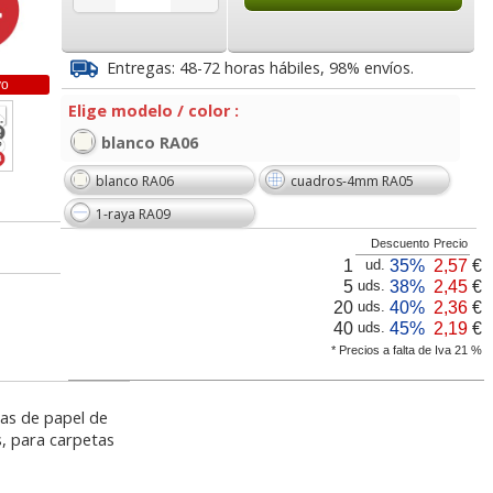
3
4,69
2,18
€
desde:
€
desde:
€
a
5,67 con Iva
2,64 con Iva
Entregas: 48-72 horas hábiles, 98% envíos.
vo
Elige modelo / color :
blanco RA06
blanco RA06
cuadros-4mm RA05
1-raya RA09
Descuento
Precio
1
35%
2,57
€
ud.
omo de
Recambio carpeta 4
Recambio para carpeta
5
38%
2,45
€
uds.
ramos,
anillas una raya
o carpesano cuartilla
20
40%
2,36
€
uds.
ta
horizontal, Din A4 100 g
A5+ - 6 Taladros
40
45%
2,19
€
uds.
* Precios a falta de Iva 21 %
lor,
Cartucho HP 304 - 302
Cartucho HP 304XL -
inal
Negro, original
302XL Tricolor alta
8
2,20
1,16
€
desde:
€
desde:
€
olor
N9K06AE
capacidad deskjet
as de papel de
a
2,66 con Iva
1,40 con Iva
, para carpetas
9
14,87
37,87
€
desde:
€
desde:
€