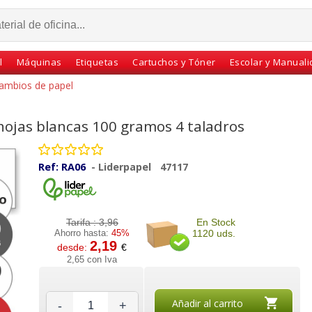
l
Máquinas
Etiquetas
Cartuchos y Tóner
Escolar y Manual
ambios de papel
hojas blancas 100 gramos 4 taladros
Ref:
RA06
-
Liderpapel
47117
Tarifa :
3,96
En Stock
Ahorro hasta:
45%
1120 uds.
2,19
desde:
€
jas
Oxford recambio
Recambio con lomo de
2,65 con Iva
cladas
cuadros 5x5 90 grs.
5 colores 100 gramos,
anillas
color menta ice-mint
para carpeta
Añadir al carrito
-
+