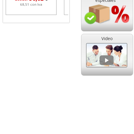
especiales
68,51 con Iva
1,08 con Iva
Video
HP 304 302 Color,
Cartucho HP 304 - 302
Cartucho original
Negro, original
N9K05AE tricolor
N9K06AE
14,89
14,87
desde:
€
desde:
€
18,02 con Iva
17,99 con Iva