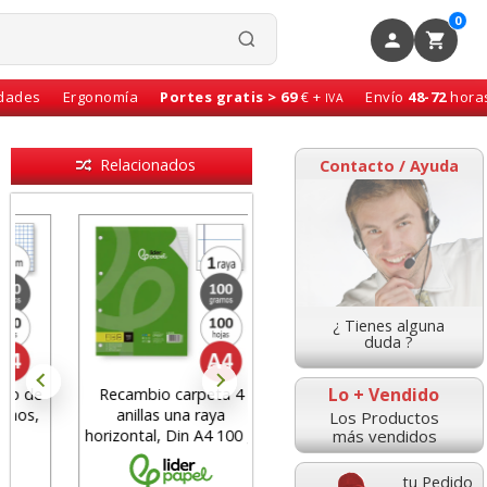
0
idades
Ergonomía
Portes gratis > 69
€ +
Envío
48-72
hora
IVA
Relacionados
Contacto / Ayuda
¿ Tienes alguna
duda ?
Lo + Vendido
Recambio carpeta 4
Recambio para carpeta
anillas una raya
o carpesano cuartilla
Los Productos
más vendidos
horizontal, Din A4 100 g
A5+ - 6 Taladros
tu Pedido