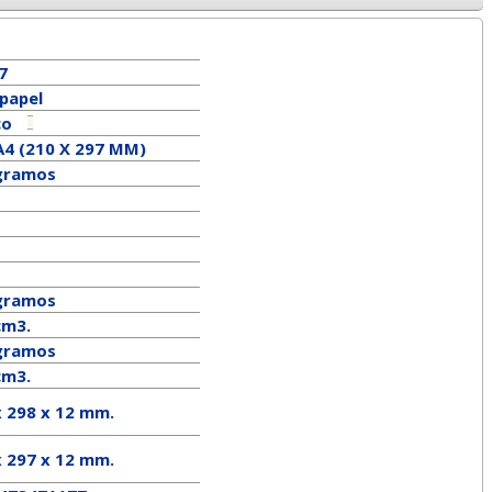
7
rpapel
co
A4 (210 X 297 MM)
gramos
gramos
cm3.
ramos
cm3.
x 298 x 12 mm.
x
297
x
12
mm.