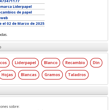
473471177
a marca
Liderpapel
ecambios de papel
a web
e el 02 de Marzo de 2025
adas.
o
ncos
Liderpapel
Blanco
Recambio
Din
Hojas
Blancas
Gramos
Taladros
iones sobre: