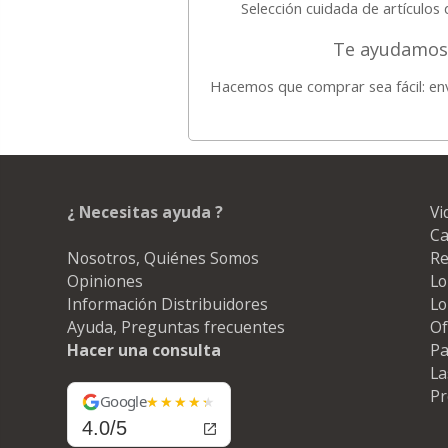
Selección cuidada de artículos 
Te ayudamos 
Hacemos que comprar sea fácil: en
¿ Necesitas ayuda ?
Vi
Ca
Nosotros, Quiénes Somos
Re
Opiniones
Lo
Información Distribuidores
Lo
Ayuda, Preguntas frecuentes
Of
Hacer una consulta
Pa
La
Pr
Google
4.0/5