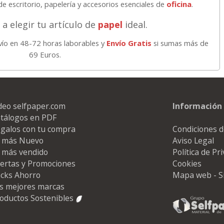
de escritorio, papelería y accesorios esenciales de
oficina
.
a elegir tu artículo de
papel
ideal.
vío en 48-72 horas laborables y
Envío Gratis
si sumas más de
69 Euros.
deo selfpaper.com
Información 
tálogos en PDF
galos con tu compra
Condiciones d
 más Nuevo
Aviso Legal
 más vendido
Política de Pr
ertas y Promociones
Cookies
cks Ahorro
Mapa web - S
s mejores marcas
oductos Sostenibles