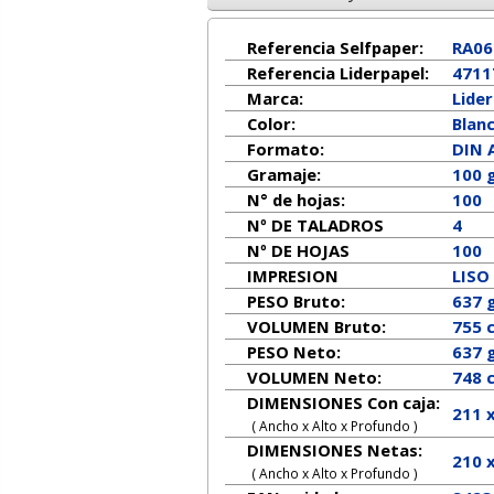
Referencia Selfpaper:
RA06
Referencia Liderpapel:
4711
Marca:
Lide
Color:
Blan
Formato:
DIN 
Gramaje:
100 
N° de hojas:
100
Nº DE TALADROS
4
Nº DE HOJAS
100
IMPRESION
LISO
PESO Bruto:
637 
VOLUMEN Bruto:
755 
PESO Neto:
637
g
VOLUMEN Neto:
748 
DIMENSIONES Con caja:
211 
( Ancho x Alto x Profundo )
DIMENSIONES Netas:
210
( Ancho x Alto x Profundo )