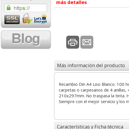
más detalles
1,08 con Iva
18,02 con Iv
Más información del producto
Cartucho HP 304 - 302
Cartucho HP 30
Negro, original
302XL Tricolor
N9K06AE
capacidad des
Recambio Din A4 Liso Blanco. 100 h
carpetas o carpesanos de 4 anillas, 
210x297mm. No traspasa la tinta. H
14,87
37,8
desde:
€
desde:
Siempre con el mejor servicio y los 
17,99 con Iva
45,82 con Iv
Características y Ficha técnica