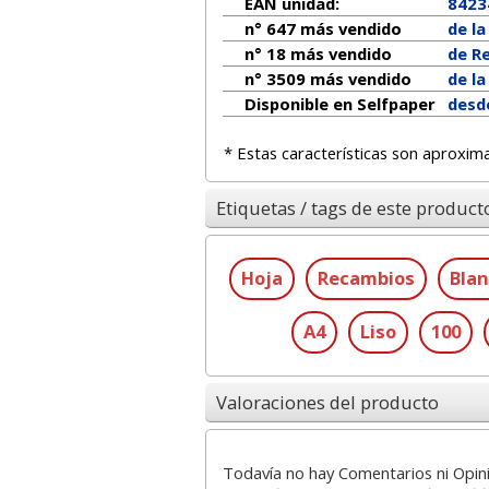
EAN unidad:
8423
n° 647 más vendido
de l
n° 18 más vendido
de R
n° 3509 más vendido
de l
Disponible en Selfpaper
desd
* Estas características son aproxim
Etiquetas / tags de este product
Hoja
Recambios
Bla
A4
Liso
100
Valoraciones del producto
Todavía no hay Comentarios ni Opin