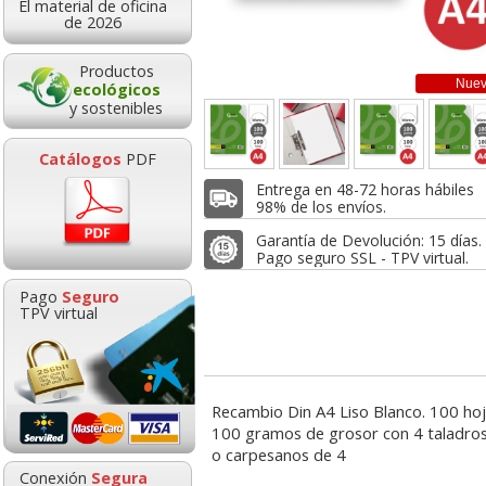
El material de oficina
2,20
1,16
2,7
de 2026
de:
€
desde:
€
desde:
,66 con Iva
1,40 con Iva
3,30 con Iv
Productos
Nue
ecológicos
y sostenibles
Catálogos
PDF
Entrega en 48-72 horas hábiles
98% de los envíos.
Garantía de Devolución: 15 días.
Pago seguro SSL - TPV virtual.
ambio hojas
Oxford recambio
Recambio con l
Pago
Seguro
adas recicladas
cuadros 5x5 90 grs.
5 colores 100 g
TPV virtual
 4 mm 4 anillas
color menta ice-mint
para carpe
Goma de borrar
HP 304 302 Co
moldeable maleable
Cartucho orig
2,73
4,69
2,1
de:
€
desde:
€
desde:
para carboncillo o
N9K05AE tric
Recambio Din A4 Liso Blanco. 100 hoj
,30 con Iva
5,67 con Iva
2,64 con Iv
grafito
100 gramos de grosor con 4 taladros
o carpesanos de 4
0,89
14,8
Conexión
Segura
desde:
€
desde: