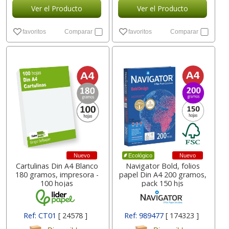
Ver el Producto
Ver el Producto
favoritos
Comparar
favoritos
Comparar
Nuevo
Nuevo
Ecológico
Cartulinas Din A4 Blanco
Navigator Bold, folios
180 gramos, impresora -
papel Din A4 200 gramos,
100 hojas
pack 150 hjs
Ref: CT01
[ 24578 ]
Ref: 989477
[ 174323 ]