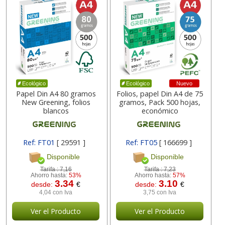
Nuevo
Ecológico
Ecológico
Papel Din A4 80 gramos
Folios, papel Din A4 de 75
New Greening, folios
gramos, Pack 500 hojas,
blancos
económico
Ref: FT01
[ 29591 ]
Ref: FT05
[ 166699 ]
Disponible
Disponible
Tarifa :
7,16
Tarifa :
7,23
Ahorro hasta:
53%
Ahorro hasta:
57%
3.34
3.10
desde:
€
desde:
€
4,04 con Iva
3,75 con Iva
Ver el Producto
Ver el Producto