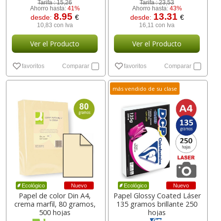
Tarifa :
15,26
Tarifa :
23,53
Ahorro hasta:
41%
Ahorro hasta:
43%
8.95
13.31
desde:
€
desde:
€
10,83 con Iva
16,11 con Iva
Ver el Producto
Ver el Producto
favoritos
Comparar
favoritos
Comparar
más vendido de su clase
Nuevo
Nuevo
Ecológico
Ecológico
Papel de color Din A4,
Papel Glossy Coated Láser
crema marfil, 80 gramos,
135 gramos brillante 250
500 hojas
hojas