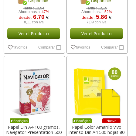
Disponible
Disponible
Tarifa :
12,54
Tarifa :
12,15
Ahorro hasta:
47%
Ahorro hasta:
52%
6.70
5.86
desde:
€
desde:
€
8,11 con Iva
7,09 con Iva
Ver el Producto
Ver el Producto
favoritos
Comparar
favoritos
Comparar
Nuevo
Ecológico
Ecológico
Papel Din A4 100 gramos,
Papel Color Amarillo vivo
Navigator Presentation 500
intenso Din A4 500 hojas 80