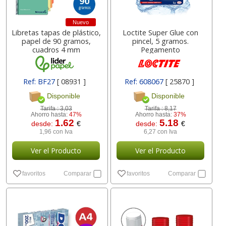
Nuevo
Libretas tapas de plástico,
Loctite Super Glue con
papel de 90 gramos,
pincel, 5 gramos.
cuadros 4 mm
Pegamento
Ref: BF27
[ 08931 ]
Ref: 608067
[ 25870 ]
Disponible
Disponible
Tarifa :
3,03
Tarifa :
8,17
Ahorro hasta:
47%
Ahorro hasta:
37%
1.62
5.18
desde:
€
desde:
€
1,96 con Iva
6,27 con Iva
Ver el Producto
Ver el Producto
favoritos
Comparar
favoritos
Comparar