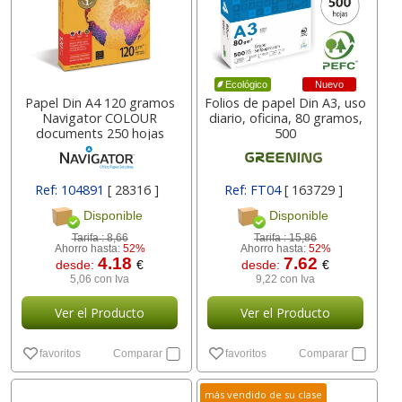
Nuevo
Ecológico
Papel Din A4 120 gramos
Folios de papel Din A3, uso
Navigator COLOUR
diario, oficina, 80 gramos,
documents 250 hojas
500
Ref: 104891
[ 28316 ]
Ref: FT04
[ 163729 ]
Disponible
Disponible
Tarifa :
8,66
Tarifa :
15,86
Ahorro hasta:
52%
Ahorro hasta:
52%
4.18
7.62
desde:
€
desde:
€
5,06 con Iva
9,22 con Iva
Ver el Producto
Ver el Producto
favoritos
Comparar
favoritos
Comparar
más vendido de su clase