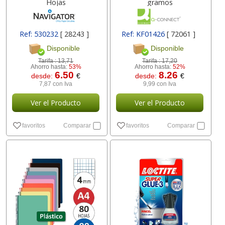
Hojas
gramos
Ref: 530232
[ 28243 ]
Ref: KF01426
[ 72061 ]
Disponible
Disponible
Tarifa :
13,71
Tarifa :
17,20
Ahorro hasta:
53%
Ahorro hasta:
52%
6.50
8.26
desde:
€
desde:
€
7,87 con Iva
9,99 con Iva
Ver el Producto
Ver el Producto
favoritos
Comparar
favoritos
Comparar