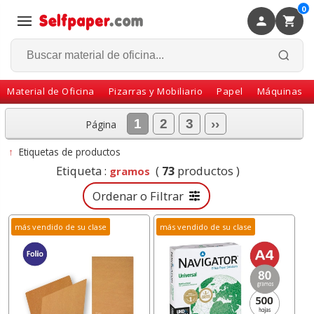
0
×
Volver
Material de Oficina
Pizarras y Mobiliario
Papel
Máquinas
1
2
3
››
Página
↑
Etiquetas de productos
Etiqueta :
(
73
productos )
gramos
Ordenar o Filtrar
más vendido de su clase
más vendido de su clase