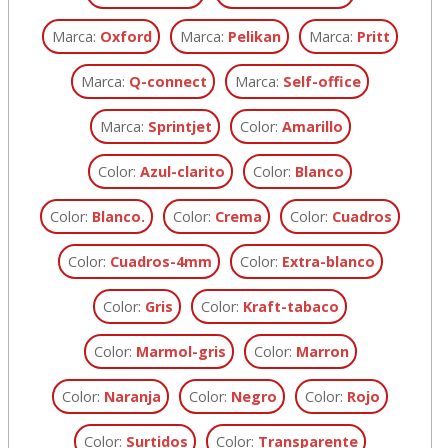
Marca:
Oxford
Marca:
Pelikan
Marca:
Pritt
Marca:
Q-connect
Marca:
Self-office
Marca:
Sprintjet
Color:
Amarillo
Color:
Azul-clarito
Color:
Blanco
Color:
Blanco.
Color:
Crema
Color:
Cuadros
Color:
Cuadros-4mm
Color:
Extra-blanco
Color:
Gris
Color:
Kraft-tabaco
Color:
Marmol-gris
Color:
Marron
Color:
Naranja
Color:
Negro
Color:
Rojo
Color:
Surtidos
Color:
Transparente