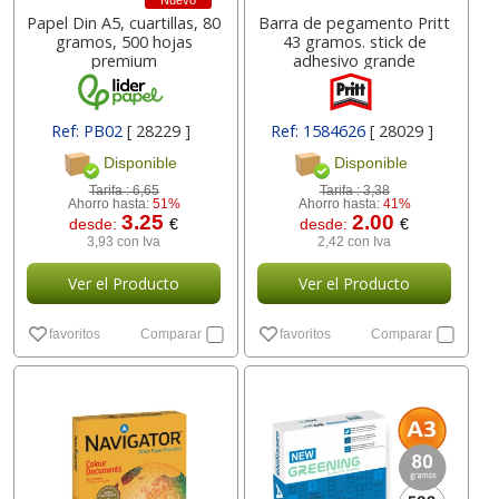
Nuevo
Papel Din A5, cuartillas, 80
Barra de pegamento Pritt
gramos, 500 hojas
43 gramos. stick de
premium
adhesivo grande
Ref: PB02
[ 28229 ]
Ref: 1584626
[ 28029 ]
Disponible
Disponible
Tarifa :
6,65
Tarifa :
3,38
Ahorro hasta:
51%
Ahorro hasta:
41%
3.25
2.00
desde:
€
desde:
€
3,93 con Iva
2,42 con Iva
Ver el Producto
Ver el Producto
favoritos
Comparar
favoritos
Comparar