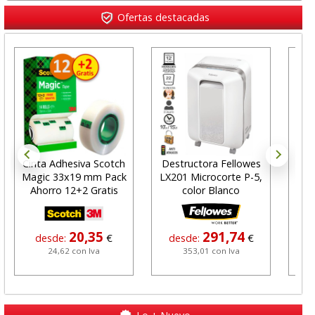
Ofertas destacadas
Cinta Adhesiva Scotch
Destructora Fellowes
Cu
Magic 33x19 mm Pack
LX201 Microcorte P-5,
tap
Ahorro 12+2 Gratis
color Blanco
c
20,35
291,74
desde:
€
desde:
€
24,62 con Iva
353,01 con Iva