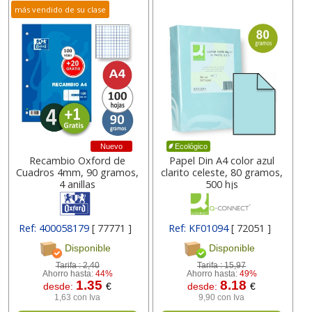
más vendido de su clase
Nuevo
Ecológico
Recambio Oxford de
Papel Din A4 color azul
Cuadros 4mm, 90 gramos,
clarito celeste, 80 gramos,
4 anillas
500 hjs
Ref: 400058179
[ 77771 ]
Ref: KF01094
[ 72051 ]
Disponible
Disponible
Tarifa :
2,40
Tarifa :
15,97
Ahorro hasta:
44%
Ahorro hasta:
49%
1.35
8.18
desde:
€
desde:
€
1,63 con Iva
9,90 con Iva