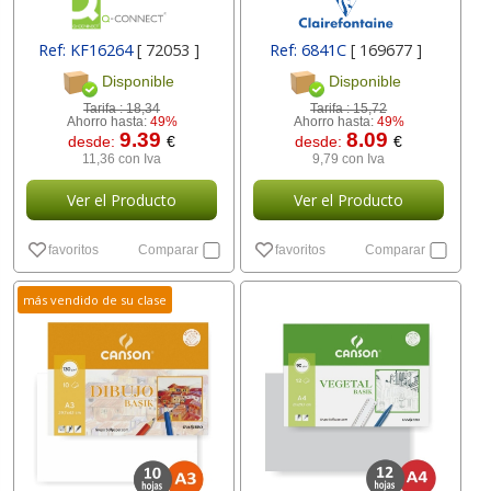
Ref: KF16264
[ 72053 ]
Ref: 6841C
[ 169677 ]
Disponible
Disponible
Tarifa :
18,34
Tarifa :
15,72
Ahorro hasta:
49%
Ahorro hasta:
49%
9.39
8.09
desde:
€
desde:
€
11,36 con Iva
9,79 con Iva
Ver el Producto
Ver el Producto
favoritos
Comparar
favoritos
Comparar
más vendido de su clase