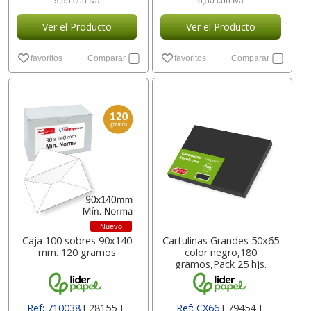
9,95 con Iva
6,50 con Iva
Ver el Producto
Ver el Producto
favoritos
Comparar
favoritos
Comparar
Nuevo
Caja 100 sobres 90x140
Cartulinas Grandes 50x65
mm.
120 gramos
color negro,180
gramos,Pack 25 hjs.
Ref: 710038
[ 28155 ]
Ref: CX66
[ 79454 ]