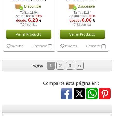
Disponible
Disponible
Tarifa :
11,04
Tarifa :
11,84
Ahorro hasta:
44%
Ahorro hasta:
49%
6.23
6.06
desde:
€
desde:
€
7,54 con Iva
7,33 con Iva
Ver el Producto
Ver el Producto
favoritos
Comparar
favoritos
Comparar
1
2
3
››
Página
Comparte esta página en :