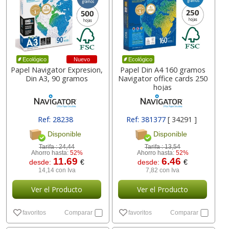
Nuevo
Ecológico
Ecológico
Papel Navigator Expresion,
Papel Din A4 160 gramos
Din A3, 90 gramos
Navigator office cards 250
hojas
Ref: 28238
Ref: 381377
[ 34291 ]
Disponible
Disponible
Tarifa :
24,44
Tarifa :
13,54
Ahorro hasta:
52%
Ahorro hasta:
52%
11.69
6.46
desde:
€
desde:
€
14,14 con Iva
7,82 con Iva
Ver el Producto
Ver el Producto
favoritos
Comparar
favoritos
Comparar