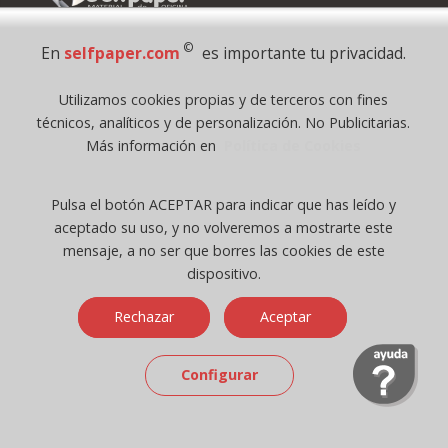
©
En
selfpaper.com
es importante tu privacidad.
Utilizamos cookies propias y de terceros con fines
Síguenos en :
técnicos, analíticos y de personalización. No Publicitarias.
Más información en
Política de Cookies
Pulsa el botón ACEPTAR para indicar que has leído y
aceptado su uso, y no volveremos a mostrarte este
Pago Seguro
mensaje, a no ser que borres las cookies de este
dispositivo.
© 1995 - 2026 Grupo Selfpaper.
Rechazar
Aceptar
Todos los derechos reservados
©selfpaper.com, y las webs de ©gruposelfpaper.org están gestionadas, y
Configurar
son propiedad de :
Suministros de Oficina Self-Paper, S.L. - C.I.F. B97233654, inscrita en el
Registro Mercantil de Valencia ( España ) CEE:
Tomo 7263, Libro 4565, Folio 1, Sección 8, Hoja V-85203.