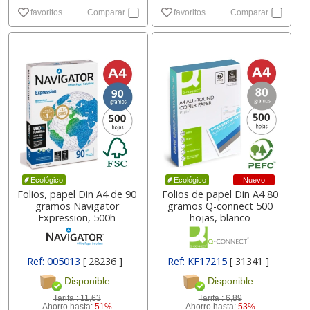
favoritos
Comparar
favoritos
Comparar
Nuevo
Ecológico
Ecológico
Folios, papel Din A4 de 90
Folios de papel Din A4 80
gramos Navigator
gramos Q-connect 500
Expression, 500h
hojas, blanco
Ref: 005013
[ 28236 ]
Ref: KF17215
[ 31341 ]
Disponible
Disponible
Tarifa :
11,63
Tarifa :
6,89
Ahorro hasta:
51%
Ahorro hasta:
53%