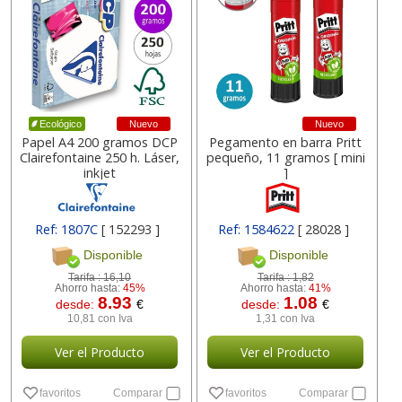
Nuevo
Nuevo
Ecológico
Papel A4 200 gramos DCP
Pegamento en barra Pritt
Clairefontaine 250 h. Láser,
pequeño, 11 gramos [ mini
inkjet
]
Ref: 1807C
[ 152293 ]
Ref: 1584622
[ 28028 ]
Disponible
Disponible
Tarifa :
16,10
Tarifa :
1,82
Ahorro hasta:
45%
Ahorro hasta:
41%
8.93
1.08
desde:
€
desde:
€
10,81 con Iva
1,31 con Iva
Ver el Producto
Ver el Producto
favoritos
Comparar
favoritos
Comparar