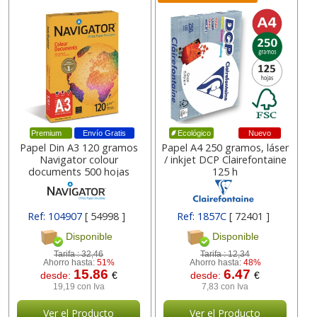
Premium
Envío Gratis
Nuevo
Ecológico
Papel Din A3 120 gramos
Papel A4 250 gramos, láser
Navigator colour
/ inkjet DCP Clairefontaine
documents 500 hojas
125 h
Ref: 104907
[ 54998 ]
Ref: 1857C
[ 72401 ]
Disponible
Disponible
Tarifa :
32,46
Tarifa :
12,34
Ahorro hasta:
51%
Ahorro hasta:
48%
15.86
6.47
desde:
€
desde:
€
19,19 con Iva
7,83 con Iva
Ver el Producto
Ver el Producto