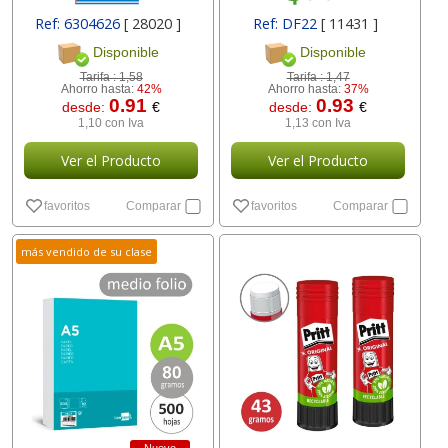
Ref: 6304626
[ 28020 ]
Ref: DF22
[ 11431 ]
Disponible
Disponible
Tarifa :
1,58
Tarifa :
1,47
Ahorro hasta:
42%
Ahorro hasta:
37%
0.91
0.93
desde:
€
desde:
€
1,10 con Iva
1,13 con Iva
Ver el Producto
Ver el Producto
favoritos
Comparar
favoritos
Comparar
más vendido de su clase