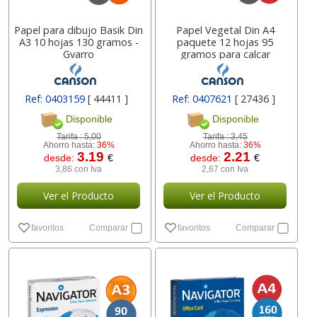
Papel para dibujo Basik Din
Papel Vegetal Din A4
A3 10 hojas 130 gramos -
paquete 12 hojas 95
Gvarro
gramos para calcar
Ref: 0403159
[ 44411 ]
Ref: 0407621
[ 27436 ]
Disponible
Disponible
Tarifa :
5,00
Tarifa :
3,45
Ahorro hasta:
36%
Ahorro hasta:
36%
3.19
2.21
desde:
€
desde:
€
3,86 con Iva
2,67 con Iva
Ver el Producto
Ver el Producto
favoritos
Comparar
favoritos
Comparar