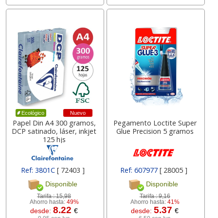
Nuevo
Ecológico
Papel Din A4 300 gramos,
Pegamento Loctite Super
DCP satinado, láser, inkjet
Glue Precision 5 gramos
125 hjs
Ref: 3801C
[ 72403 ]
Ref: 607977
[ 28005 ]
Disponible
Disponible
Tarifa :
15,98
Tarifa :
9,16
Ahorro hasta:
49%
Ahorro hasta:
41%
8.22
5.37
desde:
€
desde:
€