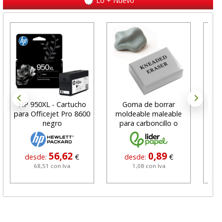
Lo + Nuevo
HP 950XL - Cartucho
Goma de borrar
H
para Officejet Pro 8600
moldeable maleable
C
negro
para carboncillo o
N
grafito
56,62
0,89
desde:
€
desde:
€
68,51 con Iva
1,08 con Iva