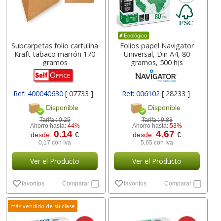
Ecológico
Subcarpetas folio cartulina
Folios papel Navigator
Kraft tabaco marrón 170
Universal, Din A4, 80
gramos
gramos, 500 hjs
Ref: 400040630
[ 07733 ]
Ref: 006102
[ 28233 ]
Disponible
Disponible
Tarifa :
0,25
Tarifa :
9,88
Ahorro hasta:
44%
Ahorro hasta:
53%
0.14
4.67
desde:
€
desde:
€
0,17 con Iva
5,65 con Iva
Ver el Producto
Ver el Producto
favoritos
Comparar
favoritos
Comparar
más vendido de su clase