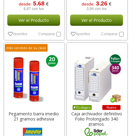
5.68
3.26
desde:
€
desde:
€
6,87 con Iva
3,94 con Iva
Ver el Producto
Ver el Producto
favoritos
Comparar
favoritos
Comparar
más vendido de su clase
Nuevo
Ecológico
Pegamento barra imedio
Caja archivador definitivo
21 gramos adhesiva
Folio Prolongado 340
gramos.