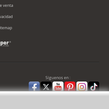
e venta
ivacidad
itemap
Síguenos en :