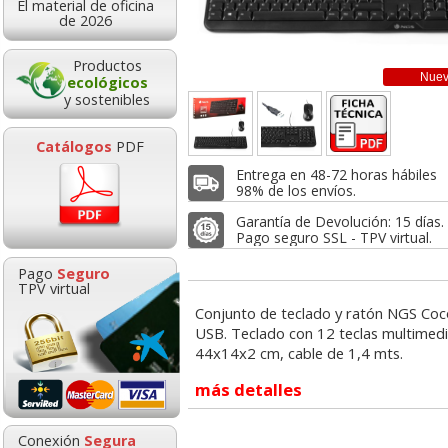
El material de oficina
6,30
5,70
8,1
de 2026
sde:
€
desde:
€
desde:
,62 con Iva
6,90 con Iva
9,81 con Iv
Productos
Nue
ecológicos
y sostenibles
Catálogos
PDF
Entrega en 48-72 horas hábiles
98% de los envíos.
Garantía de Devolución: 15 días.
Pago seguro SSL - TPV virtual.
o con cable USB
Raton Optico USB
Teclado blanc
Pago
Seguro
ico Q-Connect
economico windows XP
Spike cable 
TPV virtual
negro
98 NT Vista siete 7
Conjunto de teclado y ratón NGS Coc
USB. Teclado con 12 teclas multimed
Sobres 115x225
Subcarpetas
44x14x2 cm, cable de 1,4 mts.
americanos L
cartulina de co
8,11
3,62
7,9
sde:
€
desde:
€
desde:
autoadhesivos paquete
Folio Pte.50 un
,81 con Iva
4,38 con Iva
9,67 con Iv
más detalles
25 uds
1,17
0,1
Conexión
Segura
desde:
€
desde: