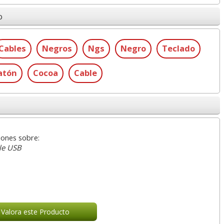
o
Cables
Negros
Ngs
Negro
Teclado
atón
Cocoa
Cable
iones sobre:
le USB
Valora este Producto