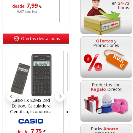
en
24-72
6,30
5,70
desde:
€
desde:
€
horas
7,62 con Iva
6,90 con Iva
Ofertas destacadas
Ofertas
y
Promociones
Teclado con cable USB
económico Q-Connect
Productos con
negro
Regalo
Directo
Casio FX-82MS 2nd
Sobres 115x225
Edition, Calculadora
americanos L
ca
8,11
desde:
€
Cientifica, económica
autoadhesivos paquete
Fol
9,81 con Iva
25 uds
Packs
Ahorro
7,75
1,17
desde:
€
desde:
€