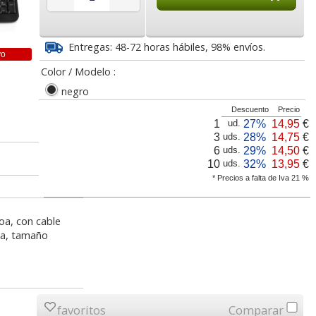
1
3,62
7,99
€
desde:
€
desde:
€
a
4,38 con Iva
9,67 con Iva
Entregas: 48-72 horas hábiles, 98% envíos.
vo
Color / Modelo :
negro
Descuento
Precio
1
27%
14,95
€
ud.
3
28%
14,75
€
uds.
6
29%
14,50
€
uds.
10
32%
13,95
€
uds.
* Precios a falta de Iva 21 %
o NGS
Raton óptico
Raton mini para
USB
Inálambrico sin cable,
portatil, con Cable
azul metal Q-Connect
retractil, óptico
oa, con cable
ia, tamaño
 de
Cartulinas Din A4 Folio
Grapas Petrus 22/6 22-
lores
Amarillo Claro Limón
6 cobreada Cajita 1000
9
6,30
5,70
€
desde:
€
desde:
€
icolor
Pte. 50 hjs
a
7,62 con Iva
6,90 con Iva
favoritos
Comparar
6
4,95
0,63
€
desde:
€
desde:
€