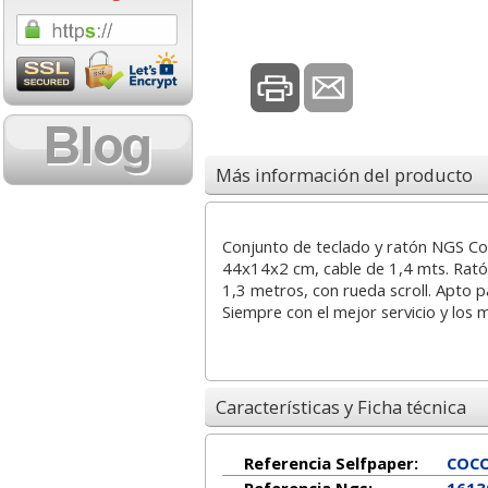
1,42 con Iva
0,19 con Iv
Más información del producto
Conjunto de teclado y ratón NGS Co
Cartulinas Din A4 Folio
Grapas Petrus 2
44x14x2 cm, cable de 1,4 mts. Ratón
Amarillo Claro Limón
6 cobreada Caji
1,3 metros, con rueda scroll. Apto 
Pte. 50 hjs
Siempre con el mejor servicio y los 
4,95
0,6
desde:
€
desde:
5,99 con Iva
0,76 con Iv
Características y Ficha técnica
Referencia Selfpaper:
COC
Referencia Ngs:
1613