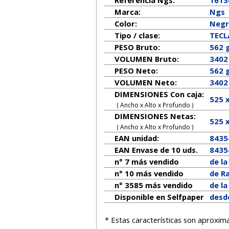
Marca:
Ngs
Color:
Neg
Tipo / clase:
TEC
PESO Bruto:
562 
VOLUMEN Bruto:
3402
PESO Neto:
562
g
VOLUMEN Neto:
3402
DIMENSIONES Con caja:
525 
( Ancho x Alto x Profundo )
DIMENSIONES Netas:
525
( Ancho x Alto x Profundo )
EAN unidad:
8435
EAN Envase de 10 uds.
8435
n° 7 más vendido
de l
n° 10 más vendido
de R
n° 3585 más vendido
de l
Disponible en Selfpaper
desde
* Estas características son aproxim