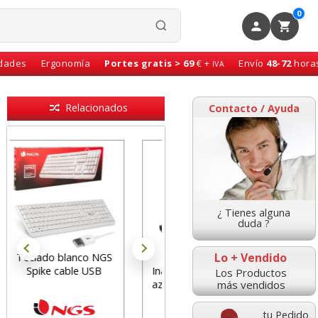
0
idades
Ergonomía
Portes gratis > 69
€ +
Envío
48-72
hora
IVA
Relacionados
Contacto / Ayuda
¿ Tienes alguna
duda ?
Lo + Vendido
Raton óptico
Raton mini para
Inálambrico sin cable,
portatil, con Cable
Los Productos
más vendidos
azul metal Q-Connect
retractil, óptico
tu Pedido