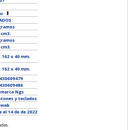
ro
LADOS
gramos
 cm3.
ramos
 cm3.
x 162 x 40 mm.
x
162
x
40
mm.
430609479
430609486
a marca
Ngs
atones y teclados
a web
 el 14 de de 2022
adas.