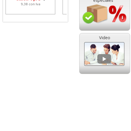
especiales
9,38 con Iva
1,42 con Iva
Video
Subcarpetas de
Cartulinas Din A4 Folio
cartulina de colores
Amarillo Claro Limón
Folio Pte.50 unicolor
Pte. 50 hjs
0,16
4,95
desde:
€
desde:
€
0,19 con Iva
5,99 con Iva