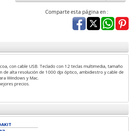
a
5,99 con Iva
0,76 con Iva
Comparte esta página en :
coa, con cable USB. Teclado con 12 teclas multimedia, tamaño
2/6 22-
Casio FX-82MS 2nd
Sobres 115x225
 de alta resolución de 1000 dpi óptico, ambidiestro y cable de
ta 1000
Edition, Calculadora
americanos L
para Windows y Mac.
Cientifica, económica
autoadhesivos paquete
mejores precios.
25 uds
3
7,75
1,17
€
desde:
€
desde:
€
a
9,38 con Iva
1,42 con Iva
OAKIT
07