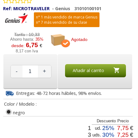
Ref:
MICROTRAVELER
-
Genius
31010100101
n° 1 más vendido de marca Genius
n° 7 más vendido de su clase
Tarifa :
10,33
Agotado
Ahorro hasta:
35%
6,75
desde:
€
8,17 con Iva
Añadir al carrito
-
+
Entregas: 48-72 horas hábiles, 98% envíos.
Color / Modelo :
negro
Descuento
Precio
1
25%
7,75
€
ud.
3
30%
7,25
€
uds.