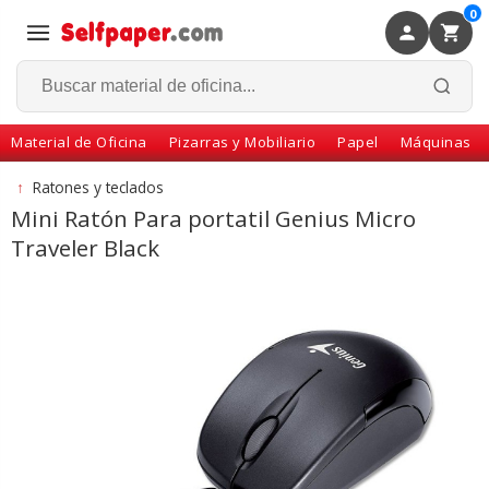
0
×
Volver
Material de Oficina
Pizarras y Mobiliario
Papel
Máquinas
↑
Ratones y teclados
Mini Ratón Para portatil Genius Micro
Traveler Black