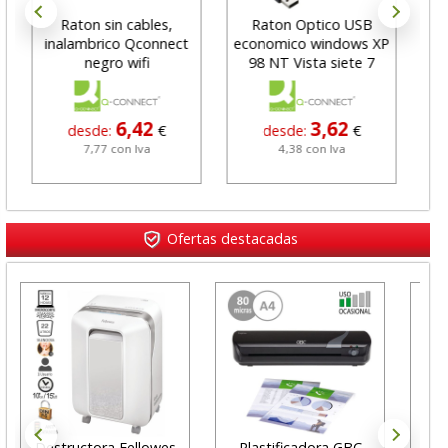
Raton sin cables,
Raton Optico USB
Te
inalambrico Qconnect
economico windows XP
negro wifi
98 NT Vista siete 7
6,42
3,62
desde:
€
desde:
€
7,77 con Iva
4,38 con Iva
Ofertas destacadas
Destructora Fellowes
Plastificadora GBC
Not