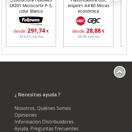
LX201 Microcorte P-5,
Inspire+ A4 80 Micras
color Blanco
económica
col
291,74
28,88
desde:
€
desde:
€
353,01 con Iva
34,94 con Iva
¿ Necesitas ayuda ?
Nosotros, Quiénes Somos
Opiniones
Información Distribuidores
Ayuda, Preguntas frecuentes