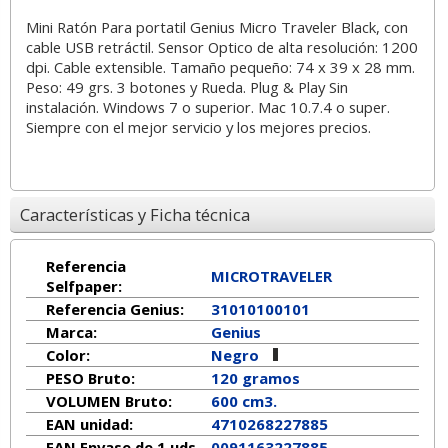
Mini Ratón Para portatil Genius Micro Traveler Black, con
cable USB retráctil. Sensor Optico de alta resolución: 1200
dpi. Cable extensible. Tamaño pequeño: 74 x 39 x 28 mm.
Peso: 49 grs. 3 botones y Rueda. Plug & Play Sin
instalación. Windows 7 o superior. Mac 10.7.4 o super.
Siempre con el mejor servicio y los mejores precios.
Características y Ficha técnica
Referencia
MICROTRAVELER
Selfpaper:
Referencia Genius:
31010100101
Marca:
Genius
Color:
Negro
PESO Bruto:
120 gramos
VOLUMEN Bruto:
600 cm3.
EAN unidad:
4710268227885
EAN Envase de 1 uds.
0091163227885