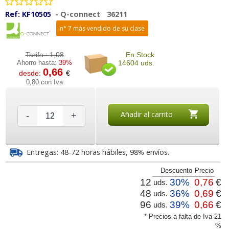
Ref:
KF10505
-
Q-connect
36211
n° 7 más vendido de su clase
Tarifa :
1,08
En Stock
Ahorro hasta:
39%
14604 uds.
0,66
desde:
€
0,80 con Iva
Añadir al carrito
-
+
Entregas: 48-72 horas hábiles, 98% envíos.
Descuento
Precio
12
30%
0,76
€
uds.
48
36%
0,69
€
uds.
96
39%
0,66
€
uds.
* Precios a falta de Iva 21
%