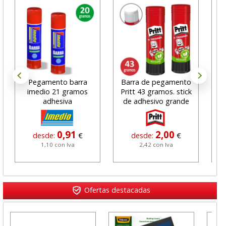
Pegamento barra
Barra de pegamento
Pe
imedio 21 gramos
Pritt 43 gramos. stick
adh
adhesiva
de adhesivo grande
0,91
2,00
desde:
€
desde:
€
1,10 con Iva
2,42 con Iva
Ofertas destacadas