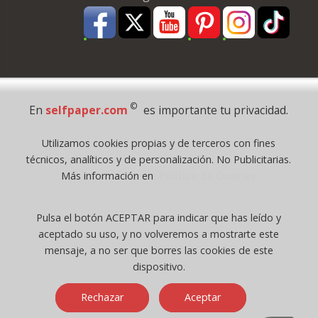
Pago Seguro
©
En
selfpaper.com
es importante tu privacidad.
© 1995 - 2026 Grupo Selfpaper.
Utilizamos cookies propias y de terceros con fines
Todos los derechos reservados
técnicos, analíticos y de personalización. No Publicitarias.
©selfpaper.com, y las webs de ©gruposelfpaper.org están gestionadas, y
Más información en
Política de Cookies
son propiedad de :
Suministros de Oficina Self-Paper, S.L. - C.I.F. B97233654, inscrita en el
Pulsa el botón ACEPTAR para indicar que has leído y
Registro Mercantil de Valencia ( España ) CEE:
aceptado su uso, y no volveremos a mostrarte este
Tomo 7263, Libro 4565, Folio 1, Sección 8, Hoja V-85203.
mensaje, a no ser que borres las cookies de este
dispositivo.
Móvil / Tablet - Bot mozilla/5.0 (linux; android 14; pixel 8)
Rechazar
Aceptar
applewebkit/537.36 (khtml, like gecko) chrome/131.0.0.0 mobile
safari/537.36; claudebot/1.0; +claudebot@anthropic.com) - Google