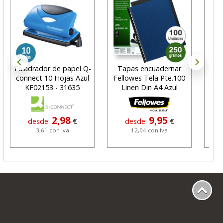
Taladrador de papel Q-
Tapas encuadernar
C
connect 10 Hojas Azul
Fellowes Tela Pte.100
máq
KF02153 - 31635
Linen Din A4 Azul
per
2,98
9,95
desde:
€
desde:
€
3,61 con Iva
12,04 con Iva