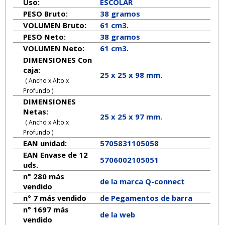
Uso:
ESCOLAR
PESO Bruto:
38 gramos
VOLUMEN Bruto:
61 cm3.
PESO Neto:
38
gramos
VOLUMEN Neto:
61 cm3.
DIMENSIONES Con
caja:
25 x 25 x 98 mm.
( Ancho x Alto x
Profundo )
DIMENSIONES
Netas:
25
x
25
x
97
mm.
( Ancho x Alto x
Profundo )
EAN unidad:
5705831105058
EAN Envase de 12
5706002105051
uds.
n° 280 más
de la marca
Q-connect
vendido
n° 7 más vendido
de Pegamentos de barra
n° 1697 más
de la web
vendido