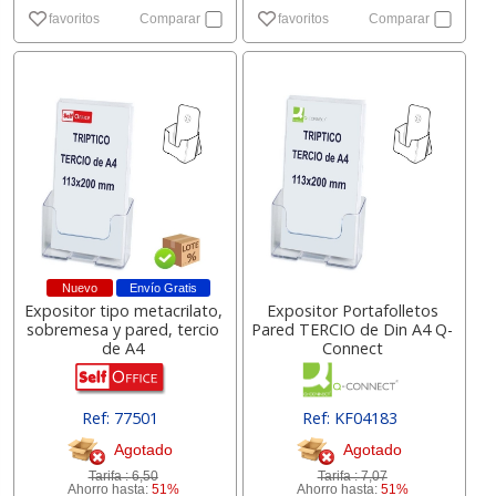
favoritos
Comparar
favoritos
Comparar
Nuevo
Envío Gratis
Expositor tipo metacrilato,
Expositor Portafolletos
sobremesa y pared, tercio
Pared TERCIO de Din A4 Q-
de A4
Connect
Ref: 77501
Ref: KF04183
Agotado
Agotado
Tarifa :
6,50
Tarifa :
7,07
Ahorro hasta:
51%
Ahorro hasta:
51%