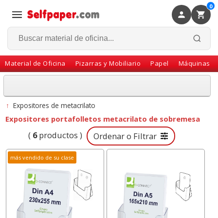
0
×
Volver
Material de Oficina
Pizarras y Mobiliario
Papel
Máquinas
↑
Expositores de metacrilato
Expositores portafolletos metacrilato de sobremesa
(
6
productos )
Ordenar o Filtrar
más vendido de su clase