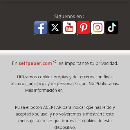
Síguenos en :
Pago Seguro
©
En
selfpaper.com
es importante tu privacidad.
© 1995 - 2026 Grupo Selfpaper.
Utilizamos cookies propias y de terceros con fines
Todos los derechos reservados
técnicos, analíticos y de personalización. No Publicitarias.
©selfpaper.com, y las webs de ©gruposelfpaper.org están gestionadas, y
Más información en
Política de Cookies
son propiedad de :
Suministros de Oficina Self-Paper, S.L. - C.I.F. B97233654, inscrita en el
Pulsa el botón ACEPTAR para indicar que has leído y
Registro Mercantil de Valencia ( España ) CEE:
aceptado su uso, y no volveremos a mostrarte este
Tomo 7263, Libro 4565, Folio 1, Sección 8, Hoja V-85203.
mensaje, a no ser que borres las cookies de este
dispositivo.