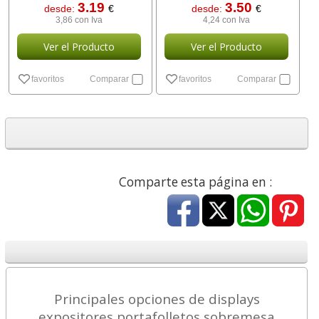
3.19
3.50
desde:
€
desde:
€
3,86 con Iva
4,24 con Iva
Ver el Producto
Ver el Producto
favoritos
Comparar
favoritos
Comparar
Comparte esta página en :
Principales opciones de displays
expositores portafolletos sobremesa