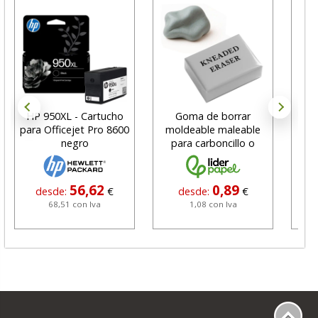
HP 950XL - Cartucho
Goma de borrar
H
para Officejet Pro 8600
moldeable maleable
C
negro
para carboncillo o
N
grafito
56,62
0,89
desde:
€
desde:
€
68,51 con Iva
1,08 con Iva