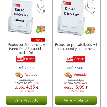
Nuevo
Expositor Sobremesa y
Expositor portafolletos A4
Pared Din A5, cuartilla,
para pared y sobremesa
medio folio
Ref: 74901
Ref: 77001
Agotado
Agotado
Tarifa :
9,58
Tarifa :
11,36
Ahorro hasta:
55%
Ahorro hasta:
47%
4.35
5.99
desde:
€
desde:
€
5,26 con Iva
7,25 con Iva
Ver el Producto
Ver el Producto