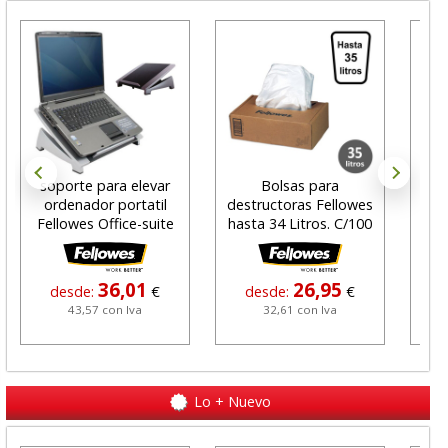
soporte para elevar
Bolsas para
Not
ordenador portatil
destructoras Fellowes
it 
Fellowes Office-suite
hasta 34 Litros. C/100
h
36,01
26,95
desde:
€
desde:
€
43,57 con Iva
32,61 con Iva
Lo + Nuevo