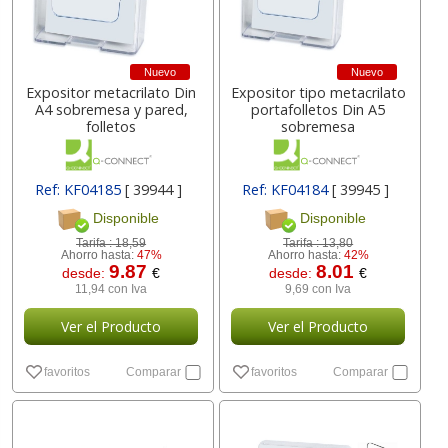
Nuevo
Nuevo
Expositor metacrilato Din
Expositor tipo metacrilato
A4 sobremesa y pared,
portafolletos Din A5
folletos
sobremesa
Ref: KF04185
[ 39944 ]
Ref: KF04184
[ 39945 ]
Disponible
Disponible
Tarifa :
18,59
Tarifa :
13,80
Ahorro hasta:
47%
Ahorro hasta:
42%
9.87
8.01
desde:
€
desde:
€
11,94 con Iva
9,69 con Iva
Ver el Producto
Ver el Producto
favoritos
Comparar
favoritos
Comparar