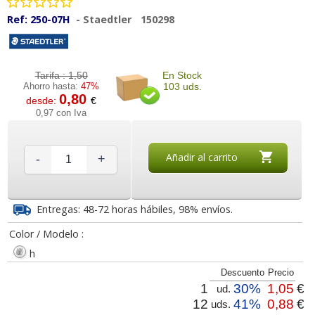
Ref:
250-07H
-
Staedtler
150298
Tarifa :
1,50
En Stock
Ahorro hasta:
47%
103 uds.
0,80
desde:
€
0,97 con Iva
Añadir al carrito
-
+
Entregas: 48-72 horas hábiles, 98% envíos.
Color / Modelo :
h
Descuento
Precio
1
30%
1,05
€
ud.
12
41%
0,88
€
uds.