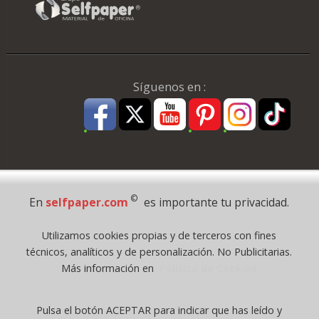
Síguenos en :
Pago Seguro
©
En
selfpaper.com
es importante tu privacidad.
© 1995 - 2026 Grupo Selfpaper.
Utilizamos cookies propias y de terceros con fines
Todos los derechos reservados
técnicos, analíticos y de personalización. No Publicitarias.
©selfpaper.com, y las webs de ©gruposelfpaper.org están gestionadas, y
Más información en
Política de Cookies
son propiedad de :
Suministros de Oficina Self-Paper, S.L. - C.I.F. B97233654, inscrita en el
Pulsa el botón ACEPTAR para indicar que has leído y
Registro Mercantil de Valencia ( España ) CEE: