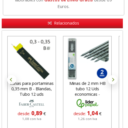
Euros.
Relacionados
Minas para portaminas
Minas de 2 mm HB
Min
0,35 mm B - Blandas,
tubo 12 Uds
Fabe
Tubo 12 uds
economicas -
bilimetricas
0,89
1,04
desde:
€
desde:
€
1,08 con Iva
1,26 con Iva