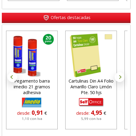
Ofertas destacadas
Pegamento barra
Cartulinas Din A4 Folio
Alf
imedio 21 gramos
Amarillo Claro Limón
de
adhesiva
Pte. 50 hjs
co
0,91
4,95
desde:
€
desde:
€
1,10 con Iva
5,99 con Iva