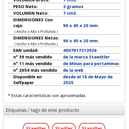
PESO Neto:
3
gramos
VOLUMEN Neto:
7 cm3.
DIMENSIONES Con
caja:
90 x 45 x 20 mm.
( Ancho x Alto x Profundo )
DIMENSIONES Netas:
90
x
45
x
20
mm.
( Ancho x Alto x Profundo )
EAN unidad:
4007817213926
n° 39 más vendido
de la marca
Staedtler
n° 11 más vendido
de Minas para portaminas
n° 2054 más vendido
de la web
Disponible en
desde el 16 de Mayo de
Selfpaper
2025
* Estas características son aproximadas.
Etiquetas / tags de este producto
Staedler
Stadler
Standler