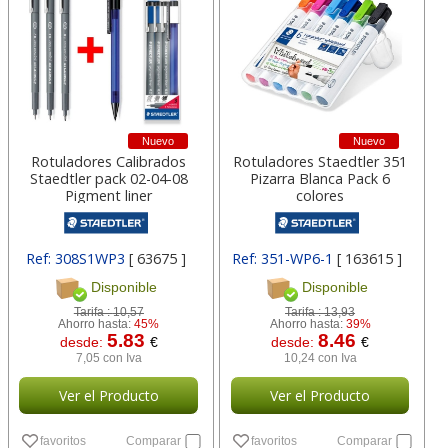
Nuevo
Nuevo
Rotuladores Calibrados
Rotuladores Staedtler 351
Staedtler pack 02-04-08
Pizarra Blanca Pack 6
Pigment liner
colores
Ref: 308S1WP3
[ 63675 ]
Ref: 351-WP6-1
[ 163615 ]
Disponible
Disponible
Tarifa :
10,57
Tarifa :
13,93
Ahorro hasta:
45%
Ahorro hasta:
39%
5.83
8.46
desde:
€
desde:
€
7,05 con Iva
10,24 con Iva
Ver el Producto
Ver el Producto
favoritos
Comparar
favoritos
Comparar