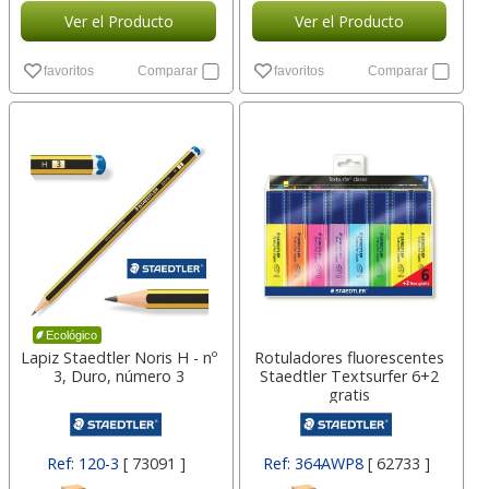
Ver el Producto
Ver el Producto
favoritos
Comparar
favoritos
Comparar
Ecológico
Lapiz Staedtler Noris H - nº
Rotuladores fluorescentes
3, Duro, número 3
Staedtler Textsurfer 6+2
gratis
Ref: 120-3
[ 73091 ]
Ref: 364AWP8
[ 62733 ]