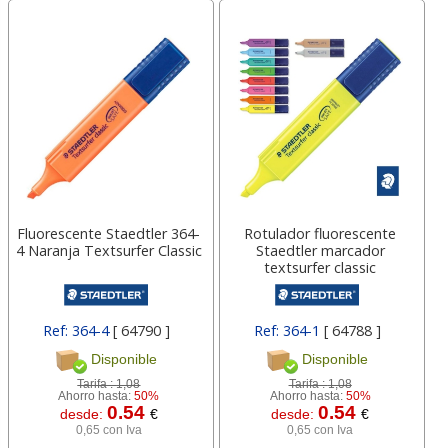
Fluorescente Staedtler 364-
Rotulador fluorescente
4 Naranja Textsurfer Classic
Staedtler marcador
textsurfer classic
Ref: 364-4
[ 64790 ]
Ref: 364-1
[ 64788 ]
Disponible
Disponible
Tarifa :
1,08
Tarifa :
1,08
Ahorro hasta:
50%
Ahorro hasta:
50%
0.54
0.54
desde:
€
desde:
€
0,65 con Iva
0,65 con Iva