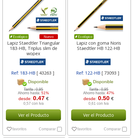
Nuevo
Ecológico
Ecológico
Lapiz Staedtler Triangular
Lapiz con goma Noris
183-HB, Triplus slim de
Staedtler HB 122-HB
wopex
Ref: 183-HB
[ 43263 ]
Ref: 122-HB
[ 73093 ]
Disponible
Disponible
Tarifa :
0,95
Tarifa :
0,95
Ahorro hasta:
51%
Ahorro hasta:
47%
0.47
0.50
desde:
€
desde:
€
0,57 con Iva
0,61 con Iva
Ver el Producto
Ver el Producto
favoritos
Comparar
favoritos
Comparar