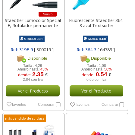
Nuevo
Staedtler Lumocolor Special
Fluorescente Staedtler 364-
F, Rotulador permanente
3 azul Textsurfer
Ref: 319F-9
[ 300019 ]
Ref: 364-3
[ 64789 ]
Disponible
Disponible
Tarifa :
4,29
Tarifa :
1,08
Ahorro hasta:
45%
Ahorro hasta:
50%
2.35
0.54
desde:
€
desde:
€
2,84 con Iva
0,65 con Iva
Ver el Producto
Ver el Producto
favoritos
Comparar
favoritos
Comparar
más vendido de su clase