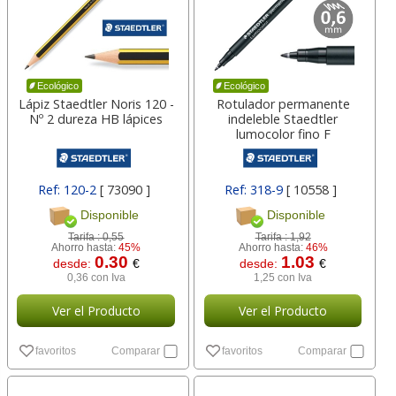
Ecológico
Ecológico
Lápiz Staedtler Noris 120 -
Rotulador permanente
Nº 2 dureza HB lápices
indeleble Staedtler
lumocolor fino F
Ref: 120-2
[ 73090 ]
Ref: 318-9
[ 10558 ]
Disponible
Disponible
Tarifa :
0,55
Tarifa :
1,92
Ahorro hasta:
45%
Ahorro hasta:
46%
0.30
1.03
desde:
€
desde:
€
0,36 con Iva
1,25 con Iva
Ver el Producto
Ver el Producto
favoritos
Comparar
favoritos
Comparar