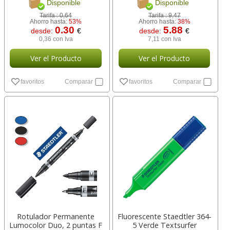
Disponible
Disponible
Tarifa :
0,64
Tarifa :
9,47
Ahorro hasta:
53%
Ahorro hasta:
38%
0.30
5.88
desde:
€
desde:
€
0,36 con Iva
7,11 con Iva
Ver el Producto
Ver el Producto
favoritos
Comparar
favoritos
Comparar
Rotulador Permanente
Fluorescente Staedtler 364-
Lumocolor Duo, 2 puntas F
5 Verde Textsurfer