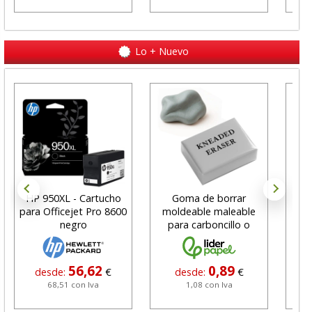
Lo + Nuevo
HP 950XL - Cartucho
Goma de borrar
H
para Officejet Pro 8600
moldeable maleable
C
negro
para carboncillo o
N
grafito
56,62
0,89
desde:
€
desde:
€
68,51 con Iva
1,08 con Iva