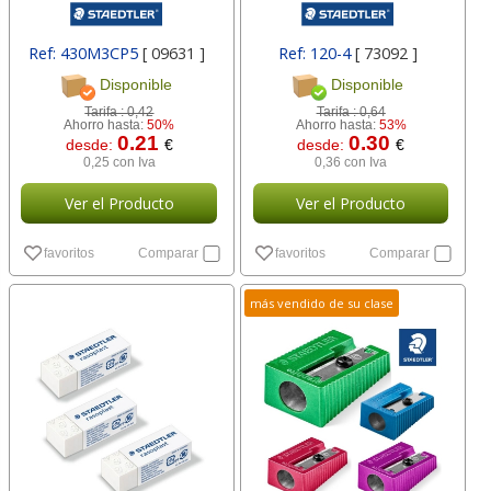
Ref: 430M3CP5
[ 09631 ]
Ref: 120-4
[ 73092 ]
Disponible
Disponible
Tarifa :
0,42
Tarifa :
0,64
Ahorro hasta:
50%
Ahorro hasta:
53%
0.21
0.30
desde:
€
desde:
€
0,25 con Iva
0,36 con Iva
Ver el Producto
Ver el Producto
favoritos
Comparar
favoritos
Comparar
más vendido de su clase