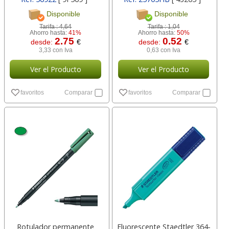
Disponible
Disponible
Tarifa :
4,64
Tarifa :
1,04
Ahorro hasta:
41%
Ahorro hasta:
50%
2.75
0.52
desde:
€
desde:
€
3,33 con Iva
0,63 con Iva
Ver el Producto
Ver el Producto
favoritos
Comparar
favoritos
Comparar
Rotulador permanente
Fluorescente Staedtler 364-