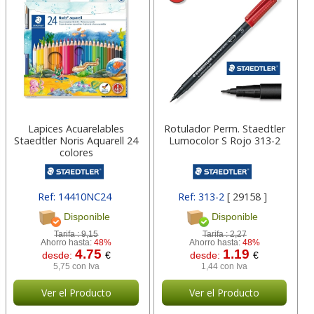
Lapices Acuarelables
Rotulador Perm. Staedtler
Staedtler Noris Aquarell 24
Lumocolor S Rojo 313-2
colores
Ref: 14410NC24
Ref: 313-2
[ 29158 ]
Disponible
Disponible
Tarifa :
9,15
Tarifa :
2,27
Ahorro hasta:
48%
Ahorro hasta:
48%
4.75
1.19
desde:
€
desde:
€
5,75 con Iva
1,44 con Iva
Ver el Producto
Ver el Producto