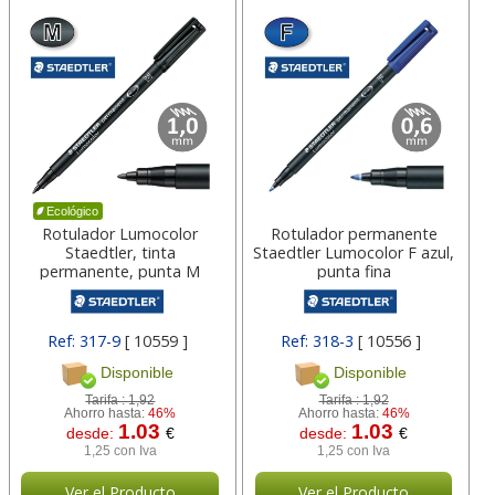
Ecológico
Rotulador Lumocolor
Rotulador permanente
Staedtler, tinta
Staedtler Lumocolor F azul,
permanente, punta M
punta fina
Ref: 317-9
[ 10559 ]
Ref: 318-3
[ 10556 ]
Disponible
Disponible
Tarifa :
1,92
Tarifa :
1,92
Ahorro hasta:
46%
Ahorro hasta:
46%
1.03
1.03
desde:
€
desde:
€
1,25 con Iva
1,25 con Iva
Ver el Producto
Ver el Producto