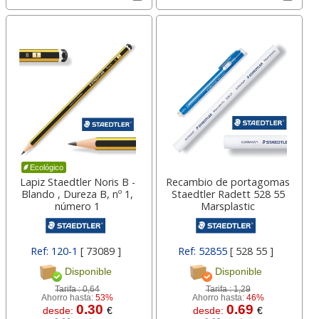
Ecológico
Lapiz Staedtler Noris B -
Recambio de portagomas
Blando , Dureza B, nº 1,
Staedtler Radett 528 55
número 1
Marsplastic
Ref: 120-1
[ 73089 ]
Ref: 52855
[ 528 55 ]
Disponible
Disponible
Tarifa :
0,64
Tarifa :
1,29
Ahorro hasta:
53%
Ahorro hasta:
46%
0.30
0.69
desde:
€
desde:
€