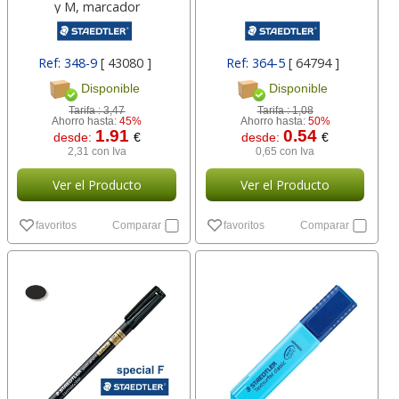
y M, marcador
Ref: 348-9
[ 43080 ]
Ref: 364-5
[ 64794 ]
Disponible
Disponible
Tarifa :
3,47
Tarifa :
1,08
Ahorro hasta:
45%
Ahorro hasta:
50%
1.91
0.54
desde:
€
desde:
€
2,31 con Iva
0,65 con Iva
Ver el Producto
Ver el Producto
favoritos
Comparar
favoritos
Comparar