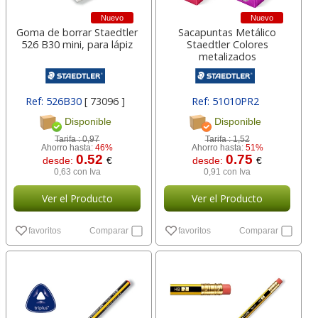
Nuevo
Nuevo
Goma de borrar Staedtler
Sacapuntas Metálico
526 B30 mini, para lápiz
Staedtler Colores
metalizados
Ref: 526B30
[ 73096 ]
Ref: 51010PR2
Disponible
Disponible
Tarifa :
0,97
Tarifa :
1,52
Ahorro hasta:
46%
Ahorro hasta:
51%
0.52
0.75
desde:
€
desde:
€
0,63 con Iva
0,91 con Iva
Ver el Producto
Ver el Producto
favoritos
Comparar
favoritos
Comparar