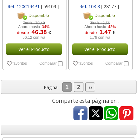
Ref: 120C144P1
[ 59109 ]
Ref: 108-3
[ 28177 ]
Disponible
Disponible
Tarifa :
70,49
Tarifa :
2,56
Ahorro hasta:
34%
Ahorro hasta:
43%
46.38
1.47
desde:
€
desde:
€
56,12 con Iva
1,78 con Iva
Ver el Producto
Ver el Producto
favoritos
Comparar
favoritos
Comparar
1
2
››
Página
Comparte esta página en :