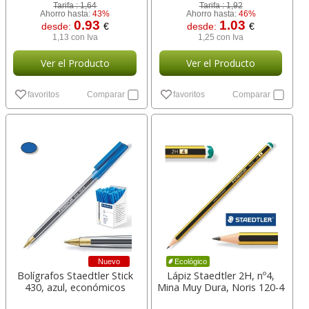
Tarifa :
1,64
Tarifa :
1,92
Ahorro hasta:
43%
Ahorro hasta:
46%
0.93
1.03
desde:
€
desde:
€
1,13 con Iva
1,25 con Iva
Ver el Producto
Ver el Producto
favoritos
Comparar
favoritos
Comparar
Nuevo
Ecológico
Bolígrafos Staedtler Stick
Lápiz Staedtler 2H, nº4,
430, azul, económicos
Mina Muy Dura, Noris 120-4