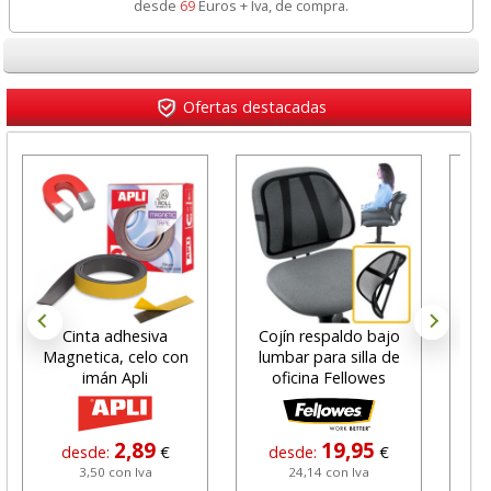
desde
69
Euros + Iva, de compra.
Ofertas destacadas
Cinta adhesiva
Cojín respaldo bajo
Not
Magnetica, celo con
lumbar para silla de
po
imán Apli
oficina Fellowes
76
2,89
19,95
desde:
€
desde:
€
3,50 con Iva
24,14 con Iva