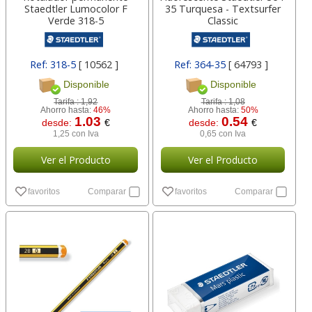
Staedtler Lumocolor F
35 Turquesa - Textsurfer
Verde 318-5
Classic
Ref: 318-5
[ 10562 ]
Ref: 364-35
[ 64793 ]
Disponible
Disponible
Tarifa :
1,92
Tarifa :
1,08
Ahorro hasta:
46%
Ahorro hasta:
50%
1.03
0.54
desde:
€
desde:
€
1,25 con Iva
0,65 con Iva
Ver el Producto
Ver el Producto
favoritos
Comparar
favoritos
Comparar