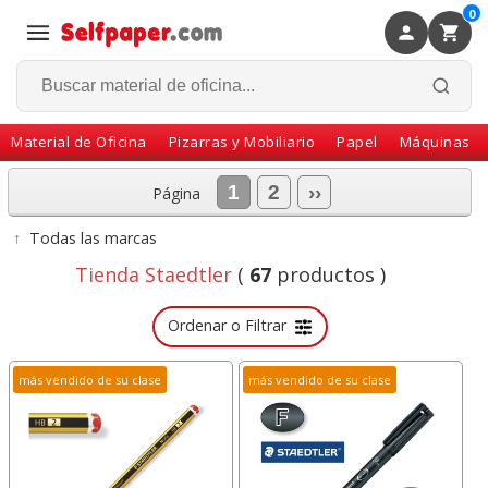
0
×
Volver
Material de Oficina
Pizarras y Mobiliario
Papel
Máquinas
1
2
››
Página
↑
Todas las marcas
Tienda Staedtler
(
67
productos )
Ordenar o Filtrar
más vendido de su clase
más vendido de su clase