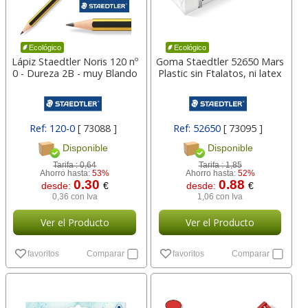
Ecológico
Ecológico
Lápiz Staedtler Noris 120 nº
Goma Staedtler 52650 Mars
0 - Dureza 2B - muy Blando
Plastic sin Ftalatos, ni latex
Ref: 120-0
[ 73088 ]
Ref: 52650
[ 73095 ]
Disponible
Disponible
Tarifa :
0,64
Tarifa :
1,85
Ahorro hasta:
53%
Ahorro hasta:
52%
0.30
0.88
desde:
€
desde:
€
0,36 con Iva
1,06 con Iva
Ver el Producto
Ver el Producto
favoritos
Comparar
favoritos
Comparar