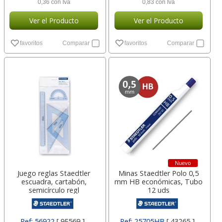
0,36 con Iva
0,83 con Iva
Ver el Producto
Ver el Producto
favoritos
Comparar
favoritos
Comparar
Nuevo
Juego reglas Staedtler
Minas Staedtler Polo 0,5
escuadra, cartabón,
mm HB económicas, Tubo
semicírculo regl
12 uds
Ref: 56922
[ 9F569 ]
Ref: 25705HB
[ 43265 ]