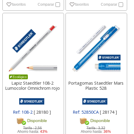
favoritos
Comparar
favoritos
Comparar
Ecológico
Lapiz Staedtler 108-2
Portagomas Staedtler Mars
Lumocolor Omnichrom rojo
Plastic 528
Ref: 108-2
[ 28180 ]
Ref: 52850CA
[ 28174 ]
Disponible
Disponible
Tarifa :
2,56
Tarifa :
3,32
Ahorro hasta:
43%
Ahorro hasta:
36%