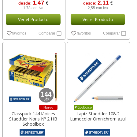
1.47
2.11
desde:
€
desde:
€
1,78 con Iva
2,55 con Iva
Ver el Producto
Ver el Producto
favoritos
Comparar
favoritos
Comparar
Nuevo
Ecológico
Classpack 144 lápices
Lapiz Staedtler 108-2
Staedtler Noris Nº 2 HB
Lumocolor Omnichrom azul
Schoolbox