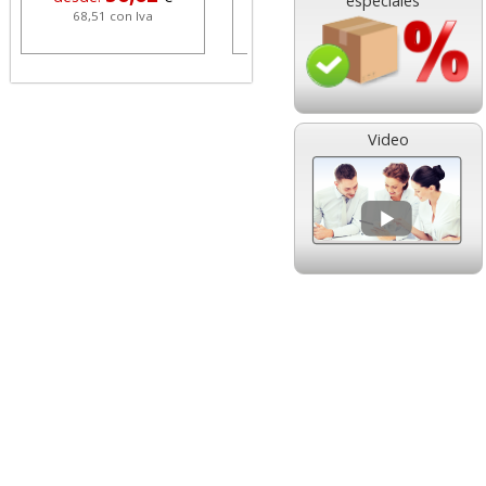
especiales
68,51 con Iva
1,08 con Iva
Video
HP 304 302 Color,
Cartucho HP 304 - 302
Cartucho original
Negro, original
N9K05AE tricolor
N9K06AE
14,89
14,87
desde:
€
desde:
€
18,02 con Iva
17,99 con Iva