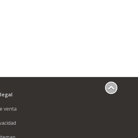
legal
e venta
ivacidad
itemap