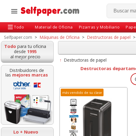
Todo
Material de Oficina
Pizarras y Mobiliario
Pape
Selfpaper.com
>
Máquinas de Oficina
>
Destructoras de papel
>
Todo
para tu oficina
desde
1995
al mejor precio
↑
Destructoras de papel
Destructoras departam
Distribuidores de
las
mejores marcas
O
más vendido de su clase
Gomas Milan 430 miga
Carpeta Can
de pan en cajas de 30,
personalizable 
c/u
Plus 2 anillas
Lo + Nuevo