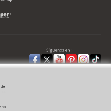
Síguenos en :
y de
kies
a ) CEE:
y no