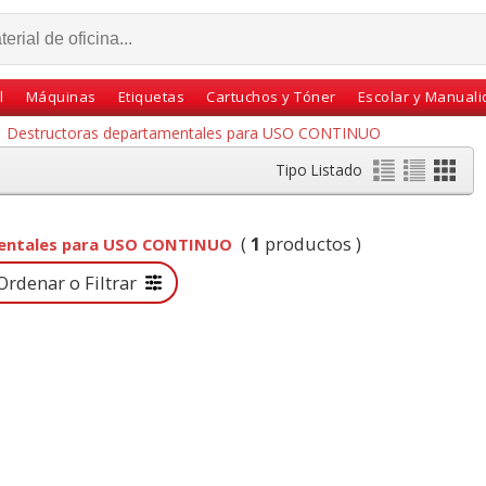
l
Máquinas
Etiquetas
Cartuchos y Tóner
Escolar y Manual
Destructoras departamentales para USO CONTINUO
Tipo Listado
(
1
productos )
entales para USO CONTINUO
rdenar o Filtrar
guro
Fellowes 92Cs,
Subcarpetas de
Esselte
Destructora de papel
cartulina de colores
 40mm
Uso Intensivo, 18 hojas
Folio Pte.50 unicolor