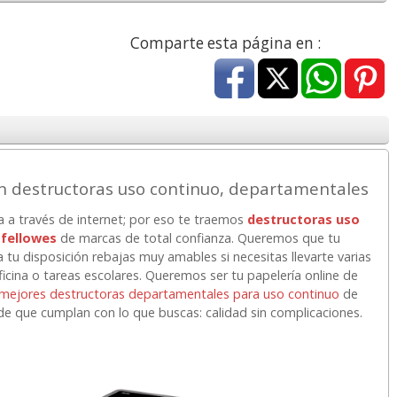
a
17,99 con Iva
45,82 con Iva
Comparte esta página en :
 destructoras uso continuo, departamentales
4XL -
HP 950XL - Cartucho
Goma de borrar
a a través de internet; por eso te traemos
destructoras uso
 alta
para Officejet Pro 8600
moldeable maleable
 fellowes
de marcas de total confianza. Queremos que tu
kjet
negro
para carboncillo o
 tu disposición rebajas muy amables si necesitas llevarte varias
grafito
icina o tareas escolares. Queremos ser tu papelería online de
 mejores destructoras departamentales para uso continuo
de
7
56,62
0,89
€
desde:
€
desde:
€
 que cumplan con lo que buscas: calidad sin complicaciones.
a
68,51 con Iva
1,08 con Iva