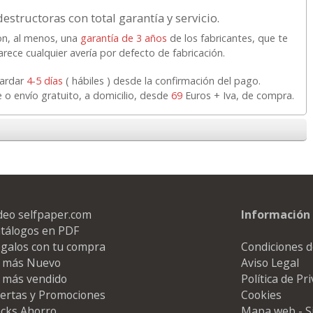
destructoras con total garantía y servicio.
n, al menos, una
garantía de 3 años
de los fabricantes, que te
rece cualquier avería por defecto de fabricación.
tardar
4-5 días
( hábiles ) desde la confirmación del pago.
e o envío gratuito, a domicilio, desde
69
Euros + Iva, de compra.
deo selfpaper.com
Información 
tálogos en PDF
galos con tu compra
Condiciones d
 más Nuevo
Aviso Legal
 más vendido
Política de Pr
ertas y Promociones
Cookies
cks Ahorro
Mapa web - S