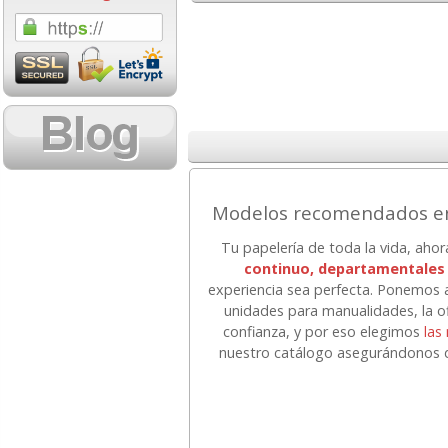
1,08 con Iva
18,02 con Iv
Modelos recomendados en
Cartucho HP 304 - 302
Cartucho HP 30
Tu papelería de toda la vida, ahor
Negro, original
302XL Tricolor
continuo, departamentales
N9K06AE
capacidad des
experiencia sea perfecta. Ponemos a
unidades para manualidades, la of
confianza, y por eso elegimos
las
14,87
37,8
desde:
€
desde:
nuestro catálogo asegurándonos de
17,99 con Iva
45,82 con Iv