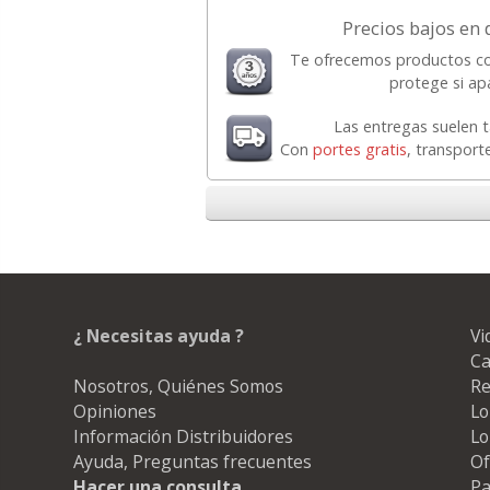
Precios bajos en 
Te ofrecemos productos co
protege si apa
Las entregas suelen 
Con
portes gratis
, transport
¿ Necesitas ayuda ?
Vi
Ca
Nosotros, Quiénes Somos
Re
Opiniones
Lo
Información Distribuidores
Lo
Ayuda, Preguntas frecuentes
Of
Hacer una consulta
Pa