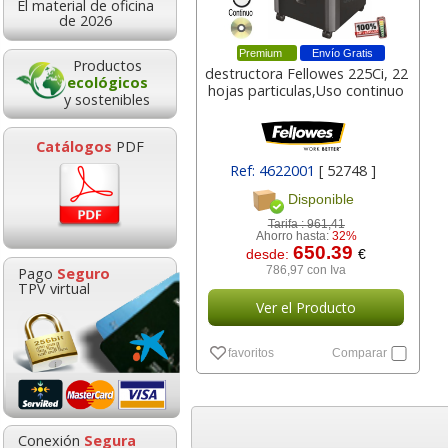
El material de oficina
0,15
3,7
desde:
€
desde:
de 2026
0,18 con Iva
4,57 con Iv
Premium
Envío Gratis
Productos
destructora Fellowes 225Ci, 22
ecológicos
hojas particulas,Uso continuo
y sostenibles
Catálogos
PDF
Ref: 4622001
[ 52748 ]
Disponible
Tarifa :
961,41
Ahorro hasta:
32%
650.39
desde:
€
Fellowes 92Cs,
Subcarpetas
Pago
Seguro
786,97 con Iva
Destructora de papel
cartulina de co
TPV virtual
Uso Intensivo, 18 hojas
Folio Pte.50 un
Ver el Producto
Goma de borrar
HP 304 302 Co
favoritos
Comparar
moldeable maleable
Cartucho orig
249,30
0,1
desde:
€
desde:
para carboncillo o
N9K05AE tric
301,65 con Iva
0,19 con Iv
grafito
0,89
14,8
Conexión
Segura
desde:
€
desde: