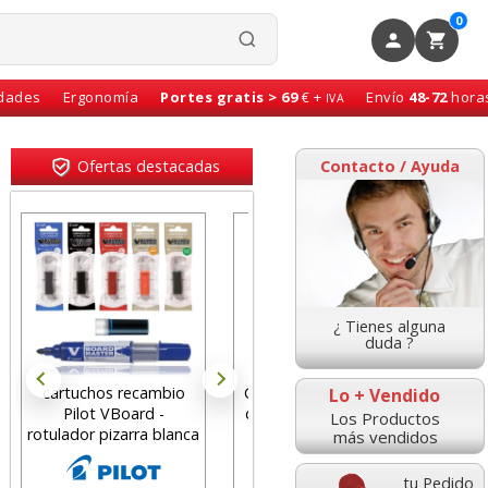
0
idades
Ergonomía
Portes gratis > 69
€ +
Envío
48-72
hora
IVA
Ofertas destacadas
Contacto / Ayuda
¿ Tienes alguna
duda ?
cartuchos recambio
Gomas Milan 430 miga
C
Lo + Vendido
Pilot VBoard -
de pan en cajas de 30,
pers
Los Productos
rotulador pizarra blanca
c/u
Pl
más vendidos
tu Pedido