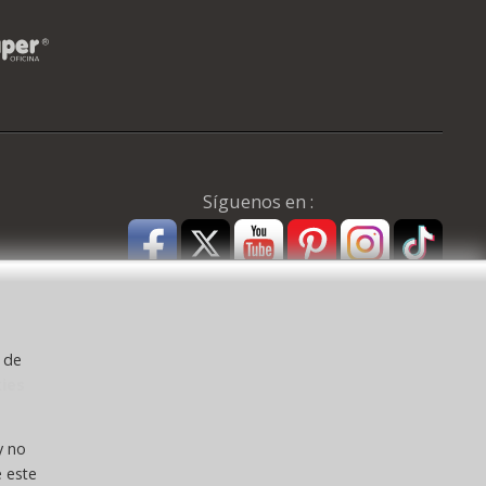
Síguenos en :
y de
kies
a ) CEE:
y no
 este