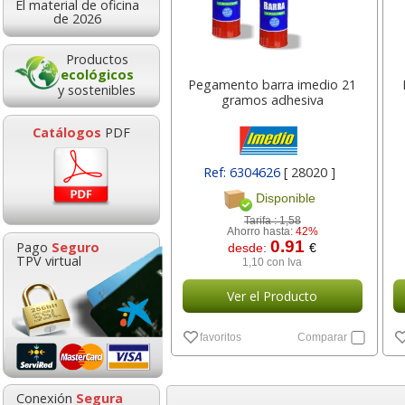
El material de oficina
0,49
0,9
desde:
€
desde:
de 2026
0,59 con Iva
1,19 con Iv
Productos
ecológicos
Pegamento barra imedio 21
y sostenibles
gramos adhesiva
Catálogos
PDF
Ref: 6304626
[ 28020 ]
Disponible
Tarifa :
1,58
Pizarra Borrable
Dymo Letrata
Ahorro hasta:
42%
0.91
Pago
Seguro
desde:
€
Magnética Quartet
200B Rotula
TPV virtual
1,10 con Iva
36x36 cms Verde
etiquetadora bl
Ver el Producto
Goma de borrar
HP 304 302 Co
moldeable maleable
Cartucho orig
6,99
34,2
desde:
€
desde:
favoritos
Comparar
para carboncillo o
N9K05AE tric
8,46 con Iva
41,47 con Iv
grafito
0,89
14,8
Conexión
Segura
desde:
€
desde: