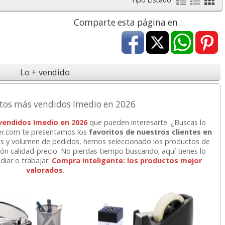
a
17,99 con Iva
45,82 con Iva
Comparte esta página en :
Lo + vendido
tos más vendidos Imedio en 2026
4XL -
HP 950XL - Cartucho
Goma de borrar
 vendidos Imedio en 2026
que pueden interesarte. ¿Buscas lo
 alta
para Officejet Pro 8600
moldeable maleable
per.com te presentamos los
favoritos de nuestros clientes en
kjet
negro
para carboncillo o
s y volumen de pedidos, hemos seleccionado los productos de
grafito
ción calidad-precio. No pierdas tiempo buscando; aquí tienes lo
diar o trabajar.
Compra inteligente: los productos mejor
7
56,62
0,89
valorados
.
€
desde:
€
desde:
€
a
68,51 con Iva
1,08 con Iva