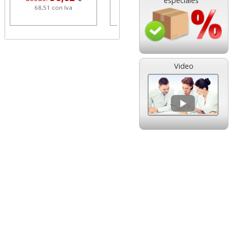
especiales
68,51 con Iva
1,08 con Iva
Video
HP 304 302 Color,
Cartucho HP 304 - 302
Cartucho original
Negro, original
N9K05AE tricolor
N9K06AE
14,89
14,87
desde:
€
desde:
€
18,02 con Iva
17,99 con Iva