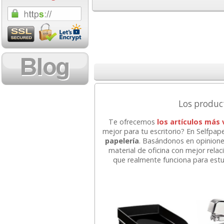
1,08 con Iva
18,02 con Iv
Los produc
Cartucho HP 304 - 302
Cartucho HP 30
Te ofrecemos
los artículos más
Negro, original
302XL Tricolor
mejor para tu escritorio? En Selfpa
N9K06AE
capacidad des
papelería
. Basándonos en opinione
material de oficina con mejor rela
que realmente funciona para estu
14,87
37,8
desde:
€
desde:
17,99 con Iva
45,82 con Iv