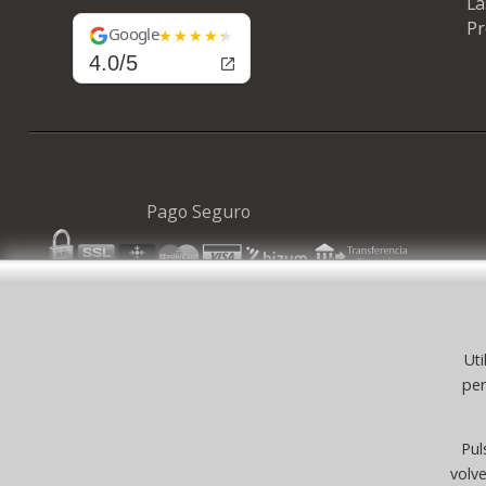
La
Pr
Google
4.0/5
Pago Seguro
Uti
© 
per
©selfpaper
Suministros de Oficina 
Pul
volv