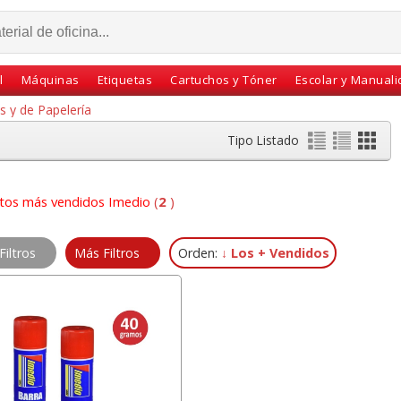
l
Máquinas
Etiquetas
Cartuchos y Tóner
Escolar y Manual
s y de Papelería
Tipo Listado
tos más vendidos Imedio
(
2
)
Filtros
Más Filtros
Orden:
↓ Los + Vendidos
te Gio
Pizarra Borrable
Dymo Letratag LT-
 Folio
Magnética Quartet
200B Rotuladora
arcón
36x36 cms Verde
etiquetadora bluetooth