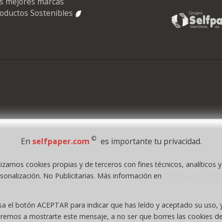
s mejores marcas
oductos Sostenibles
©
En
selfpaper.com
es importante tu privacidad.
lizamos cookies propias y de terceros con fines técnicos, analíticos 
1995 - 2026 Grupo Selfpaper.
Todos los derechos reservados
sonalización. No Publicitarias. Más información en
Política de Coo
.com, y las webs de ©gruposelfpaper.org están gestionadas, y son propiedad de :
Self-Paper, S.L. - C.I.F. B97233654, inscrita en el Registro Mercantil de Valencia ( Españ
sa el botón ACEPTAR para indicar que has leído y aceptado su uso, 
Tomo 7263, Libro 4565, Folio 1, Sección 8, Hoja V-85203.
eremos a mostrarte este mensaje, a no ser que borres las cookies de