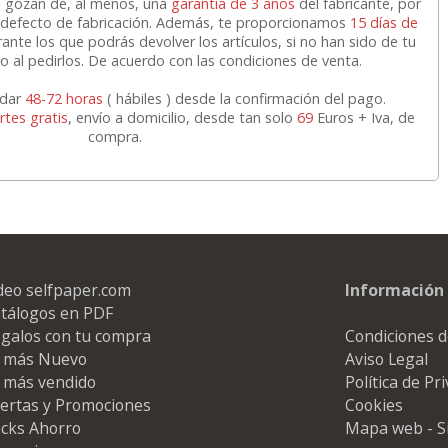
os gozan de, al menos, una
garantía de 3 años
del fabricante, por
or defecto de fabricación. Además, te proporcionamos
15 días de
ante los que podrás devolver los artículos, si no han sido de tu
 al pedirlos. De acuerdo con las condiciones de venta.
rdar
48-72 horas
( hábiles ) desde la confirmación del pago.
rtes gratis
, envío a domicilio, desde tan solo
69
Euros + Iva, de
compra.
deo selfpaper.com
Información 
tálogos en PDF
galos con tu compra
Condiciones d
 más Nuevo
Aviso Legal
 más vendido
Política de Pr
ertas y Promociones
Cookies
cks Ahorro
Mapa web - S