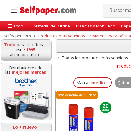
Todo
Material de Oficina
Pizarras y Mobiliario
Pape
Selfpaper.com
>
Productos más vendidos de Material para oficina
Todo
para tu oficina
desde
1995
al mejor precio
↑
Todos los productos más vendidos
Produc
Distribuidores de
las
mejores marcas
Marca:
imedio
Quitar 
más vendido de su clase
Bloc notas adhesivas
Carpeta Colgan
76x76 100h Rosa chicle
50200 hamacas
neón fluor
visor lateral 
Lo + Nuevo