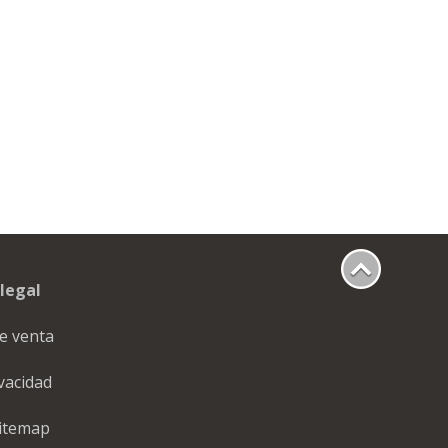
legal
e venta
ivacidad
itemap