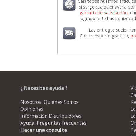
Casi todos nuestros artícul
si surge cualquier avería p
garantía de satisfacción,
dur
agrado, o te has equivocado
Las entregas suelen ta
Con transporte gratuito,
po
¿ Necesitas ayuda ?
Vi
Ca
Nosotros, Quiénes Somos
Re
Opiniones
Lo
Información Distribuidores
Lo
Ayuda, Preguntas frecuentes
Of
Hacer una consulta
Pa