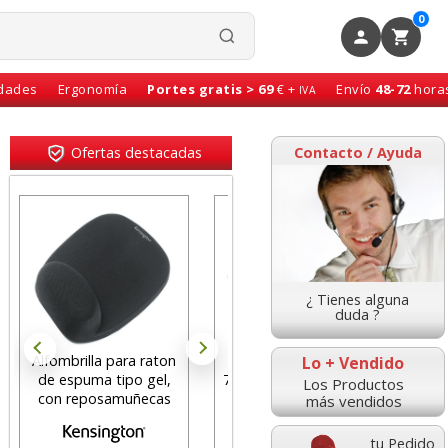
0
idades
Ergonomía
Portes gratis > 69
€ +
Envío
48-72
hora
IVA
Ofertas destacadas
Contacto / Ayuda
¿ Tienes alguna
duda ?
Alfombrilla para raton
Bloc notas adhesivas
Car
Lo + Vendido
de espuma tipo gel,
76x76 100h Rosa chicle
502
Los Productos
con reposamuñecas
neón fluor
v
más vendidos
tu Pedido