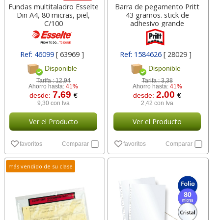
Fundas multitaladro Esselte
Barra de pegamento Pritt
Din A4, 80 micras, piel,
43 gramos. stick de
C/100
adhesivo grande
Ref: 46099
[ 63969 ]
Ref: 1584626
[ 28029 ]
Disponible
Disponible
Tarifa :
12,94
Tarifa :
3,38
Ahorro hasta:
41%
Ahorro hasta:
41%
7.69
2.00
desde:
€
desde:
€
9,30 con Iva
2,42 con Iva
Ver el Producto
Ver el Producto
favoritos
Comparar
favoritos
Comparar
más vendido de su clase