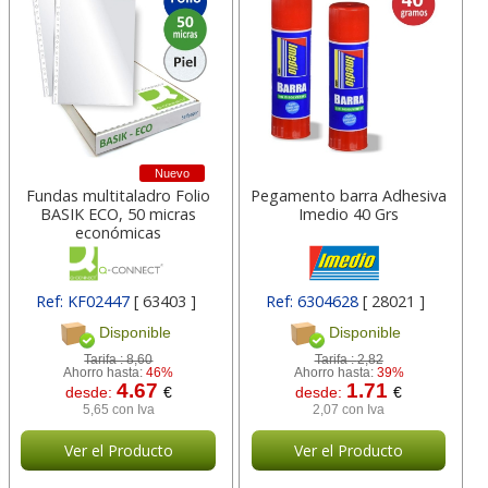
Nuevo
Fundas multitaladro Folio
Pegamento barra Adhesiva
BASIK ECO, 50 micras
Imedio 40 Grs
económicas
Ref: KF02447
[ 63403 ]
Ref: 6304628
[ 28021 ]
Disponible
Disponible
Tarifa :
8,60
Tarifa :
2,82
Ahorro hasta:
46%
Ahorro hasta:
39%
4.67
1.71
desde:
€
desde:
€
5,65 con Iva
2,07 con Iva
Ver el Producto
Ver el Producto