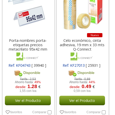
Nuevo
Porta-nombres porta-
Celo económico, cinta
etiquetas precios
adhesiva, 19 mm x 33 mts
metacrilato 95x42 mm
Q-Connect
Ref: KF04743
[ 39940 ]
Ref: KF27013
[ 25931 ]
Disponible
Disponible
Tarifa :
2,53
Tarifa :
0,88
Ahorro hasta:
49%
Ahorro hasta:
44%
1.28
0.49
desde:
€
desde:
€
1,55 con Iva
0,59 con Iva
Ver el Producto
Ver el Producto
favoritos
Comparar
favoritos
Comparar