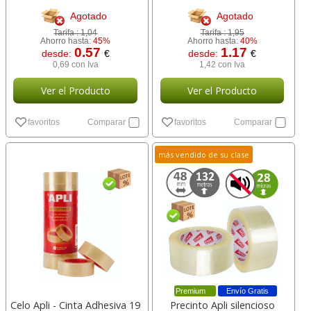
Agotado
Agotado
Tarifa :
1,04
Tarifa :
1,95
Ahorro hasta:
45%
Ahorro hasta:
40%
0.57
1.17
desde:
€
desde:
€
0,69 con Iva
1,42 con Iva
Ver el Producto
Ver el Producto
favoritos
Comparar
favoritos
Comparar
más vendido de su clase
Premium
Envío Gratis
Celo Apli - Cinta Adhesiva 19
Precinto Apli silencioso