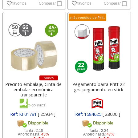
favoritos
Comparar
favoritos
Comparar
más vendido de Pritt
Nuevo
Precinto embalaje, Cinta de
Pegamento barra Pritt 22
embalar económica
grs. pegamento en stick
transparente
Ref: KF01791
[ 25934 ]
Ref: 1584625
[ 28030 ]
Disponible
Disponible
Tarifa :
2,18
Tarifa :
2,24
Ahorro hasta:
45%
Ahorro hasta:
47%