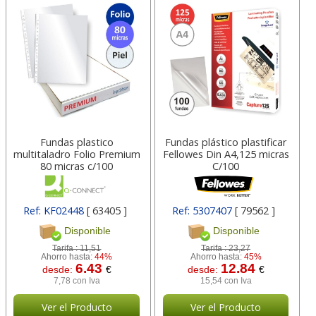
Fundas plastico
Fundas plástico plastificar
multitaladro Folio Premium
Fellowes Din A4,125 micras
80 micras c/100
C/100
Ref: KF02448
[ 63405 ]
Ref: 5307407
[ 79562 ]
Disponible
Disponible
Tarifa :
11,51
Tarifa :
23,27
Ahorro hasta:
44%
Ahorro hasta:
45%
6.43
12.84
desde:
€
desde:
€
7,78 con Iva
15,54 con Iva
Ver el Producto
Ver el Producto