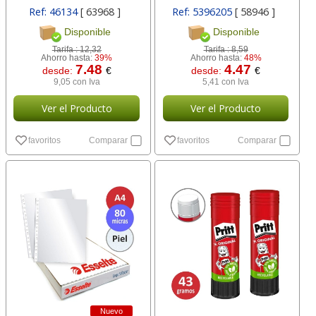
Ref: 46134
[ 63968 ]
Ref: 5396205
[ 58946 ]
Disponible
Disponible
Tarifa :
12,32
Tarifa :
8,59
Ahorro hasta:
39%
Ahorro hasta:
48%
7.48
4.47
desde:
€
desde:
€
9,05 con Iva
5,41 con Iva
Ver el Producto
Ver el Producto
favoritos
Comparar
favoritos
Comparar
Nuevo