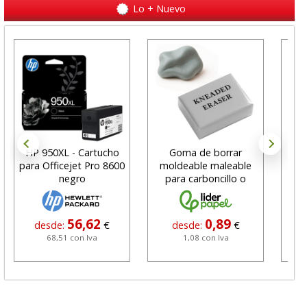
Lo + Nuevo
HP 950XL - Cartucho
Goma de borrar
H
para Officejet Pro 8600
moldeable maleable
C
negro
para carboncillo o
N
grafito
56,62
0,89
desde:
€
desde:
€
68,51 con Iva
1,08 con Iva