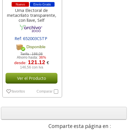
Nuevo
Envío Gratis
Urna Electoral de
metacrilato transparente,
con llave, Self
Ref: 652003CSTP
[ 150363 ]
Disponible
Tarifa :
188,08
Ahorro hasta:
36%
121.12
desde:
€
146,56 con Iva
Ver el Producto
favoritos
Comparar
Comparte esta página en :