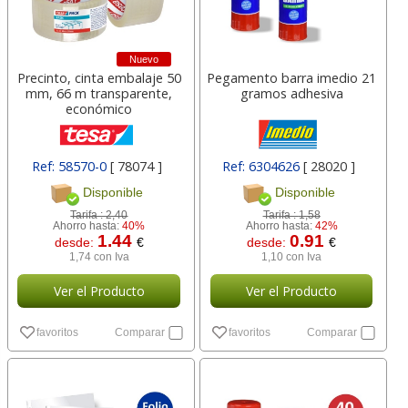
Nuevo
Precinto, cinta embalaje 50
Pegamento barra imedio 21
mm, 66 m transparente,
gramos adhesiva
económico
Ref: 58570-0
[ 78074 ]
Ref: 6304626
[ 28020 ]
Disponible
Disponible
Tarifa :
2,40
Tarifa :
1,58
Ahorro hasta:
40%
Ahorro hasta:
42%
1.44
0.91
desde:
€
desde:
€
1,74 con Iva
1,10 con Iva
Ver el Producto
Ver el Producto
favoritos
Comparar
favoritos
Comparar