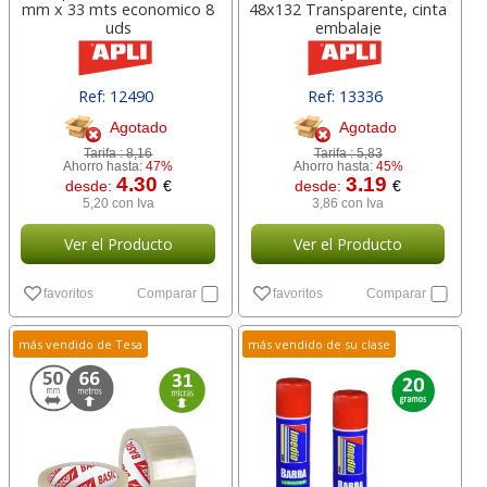
mm x 33 mts economico 8
48x132 Transparente, cinta
uds
embalaje
Ref: 12490
Ref: 13336
Agotado
Agotado
Tarifa :
8,16
Tarifa :
5,83
Ahorro hasta:
47%
Ahorro hasta:
45%
4.30
3.19
desde:
€
desde:
€
5,20 con Iva
3,86 con Iva
Ver el Producto
Ver el Producto
favoritos
Comparar
favoritos
Comparar
más vendido de Tesa
más vendido de su clase