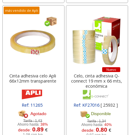
más vendido de Apli
Nuevo
Cinta adhesiva celo Apli
Celo, cinta adhesiva Q-
66x12mm transparente
connect 19 mm x 66 mts,
económica
Ref: 11265
Ref: KF27016
[ 25932 ]
Agotado
Disponible
Tarifa :
1,43
Tarifa :
1,34
Ahorro hasta:
38%
Ahorro hasta:
40%
0.89
0.80
desde:
€
desde:
€
1,08 con Iva