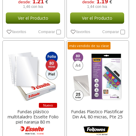
1.21
1.19
desde:
€
desde:
€
1,46 con Iva
1,44 con Iva
Ver el Producto
Ver el Producto
favoritos
Comparar
favoritos
Comparar
más vendido de su clase
Nuevo
Fundas plástico
Fundas Plastico Plastificar
multitaladro Esselte Folio
Din A4, 80 micras, Pte 25
piel naranja 80 m