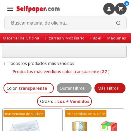
0
×
Volver
Material de Oficina
Pizarras y Mobiliario
Papel
Máquinas
↑
Todos los productos más vendidos
Productos más vendidos color transparente
(
27
)
Color:
transparente
Quitar Filtros
Más Filtros
Orden:
↓ Los + Vendidos
más vendido de su clase
más vendido de su clase