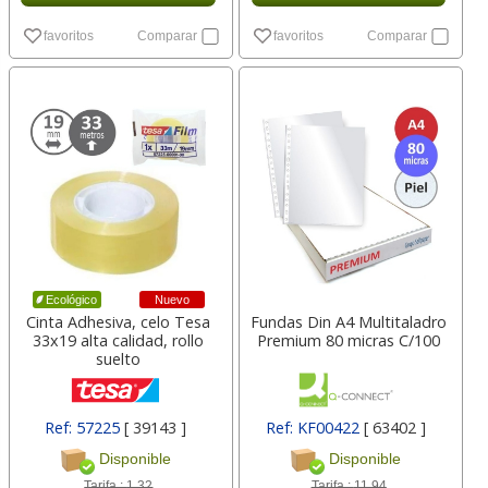
favoritos
Comparar
favoritos
Comparar
Nuevo
Ecológico
Cinta Adhesiva, celo Tesa
Fundas Din A4 Multitaladro
33x19 alta calidad, rollo
Premium 80 micras C/100
suelto
Ref: 57225
[ 39143 ]
Ref: KF00422
[ 63402 ]
Disponible
Disponible
Tarifa :
1,32
Tarifa :
11,94