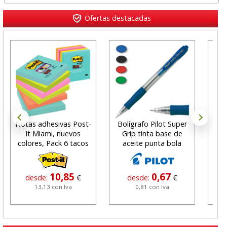
Ofertas destacadas
Notas adhesivas Post-
Bolígrafo Pilot Super
C
it Miami, nuevos
Grip tinta base de
Invi
colores, Pack 6 tacos
aceite punta bola
10,85
0,67
desde:
€
desde:
€
13,13 con Iva
0,81 con Iva