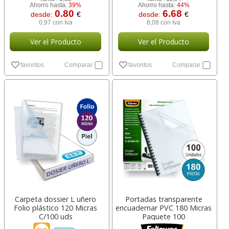
Ahorro hasta:
39%
Ahorro hasta:
44%
0.80
6.68
desde:
€
desde:
€
0,97 con Iva
8,08 con Iva
Ver el Producto
Ver el Producto
favoritos
Comparar
favoritos
Comparar
Carpeta dossier L uñero
Portadas transparente
Folio plástico 120 Micras
encuadernar PVC 180 Micras
C/100 uds
Paquete 100