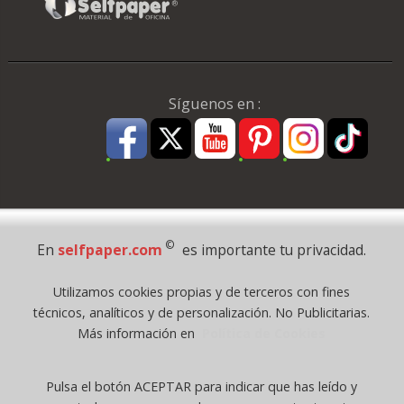
Síguenos en :
Pago Seguro
©
En
selfpaper.com
es importante tu privacidad.
© 1995 - 2026 Grupo Selfpaper.
Utilizamos cookies propias y de terceros con fines
Todos los derechos reservados
técnicos, analíticos y de personalización. No Publicitarias.
©selfpaper.com, y las webs de ©gruposelfpaper.org están gestionadas, y
Más información en
Política de Cookies
son propiedad de :
Suministros de Oficina Self-Paper, S.L. - C.I.F. B97233654, inscrita en el
Pulsa el botón ACEPTAR para indicar que has leído y
Registro Mercantil de Valencia ( España ) CEE: