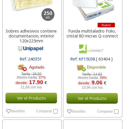
Nuevo
Sobres adhesivos contiene
Funda multitaladro Folio,
documentacion, interior
cristal 80 micras Q-connect
120x225mm
Ref: 240351
Ref: KF15038
[ 63404 ]
Agotado
Disponible
Tarifa :
28,50
Tarifa :
14,82
Ahorro hasta:
37%
Ahorro hasta:
39%
17.90
9.06
desde:
€
desde:
€
21,66 con Iva
10,96 con Iva
Ver el Producto
Ver el Producto
favoritos
Comparar
favoritos
Comparar