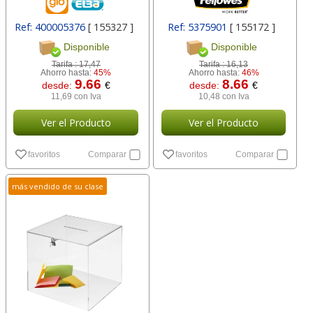
Ref: 400005376
[ 155327 ]
Ref: 5375901
[ 155172 ]
Disponible
Disponible
Tarifa :
17,47
Tarifa :
16,13
Ahorro hasta:
45%
Ahorro hasta:
46%
9.66
8.66
desde:
€
desde:
€
11,69 con Iva
10,48 con Iva
Ver el Producto
Ver el Producto
favoritos
Comparar
favoritos
Comparar
más vendido de su clase