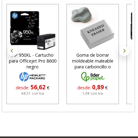
HP 950XL - Cartucho
Goma de borrar
H
para Officejet Pro 8600
moldeable maleable
C
negro
para carboncillo o
N
grafito
56,62
0,89
desde:
€
desde:
€
68,51 con Iva
1,08 con Iva