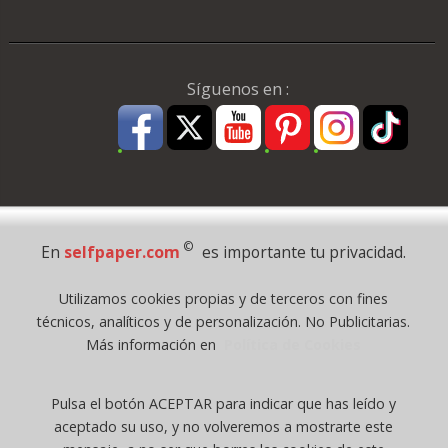
Síguenos en :
Pago Seguro
©
En
selfpaper.com
es importante tu privacidad.
© 1995 - 2026 Grupo Selfpaper.
Utilizamos cookies propias y de terceros con fines
Todos los derechos reservados
técnicos, analíticos y de personalización. No Publicitarias.
©selfpaper.com, y las webs de ©gruposelfpaper.org están gestionadas, y
Más información en
Política de Cookies
son propiedad de :
Suministros de Oficina Self-Paper, S.L. - C.I.F. B97233654, inscrita en el
Pulsa el botón ACEPTAR para indicar que has leído y
Registro Mercantil de Valencia ( España ) CEE:
aceptado su uso, y no volveremos a mostrarte este
Tomo 7263, Libro 4565, Folio 1, Sección 8, Hoja V-85203.