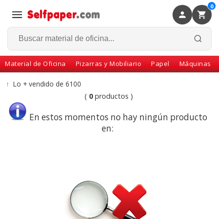
0
×
Volver
Material de Oficina
Pizarras y Mobiliario
Papel
Máquinas
↑
Lo + vendido de 6100
(
0
productos )
En estos momentos no hay ningún producto
en: