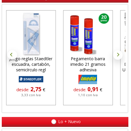
Juego reglas Staedtler
Pegamento barra
escuadra, cartabón,
imedio 21 gramos
Des
semicírculo regl
adhesiva
Uso 
2,75
0,91
desde:
€
desde:
€
d
3,33 con Iva
1,10 con Iva
Lo + Nuevo