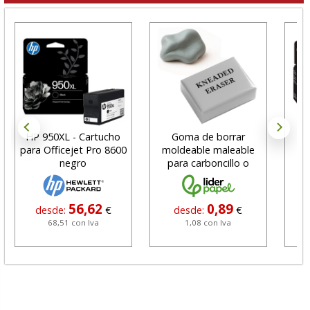
HP 950XL - Cartucho
Goma de borrar
H
para Officejet Pro 8600
moldeable maleable
C
negro
para carboncillo o
N
grafito
56,62
0,89
desde:
€
desde:
€
68,51 con Iva
1,08 con Iva