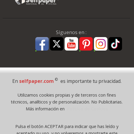
Síguenos en :
Pago Seguro
©
En
selfpaper.com
es importante tu privacidad.
© 1995 - 2026 Grupo Selfpaper.
Utilizamos cookies propias y de terceros con fines
Todos los derechos reservados
técnicos, analíticos y de personalización. No Publicitarias.
©selfpaper.com, y las webs de ©gruposelfpaper.org están gestionadas, y
Más información en
Política de Cookies
son propiedad de :
Suministros de Oficina Self-Paper, S.L. - C.I.F. B97233654, inscrita en el
Pulsa el botón ACEPTAR para indicar que has leído y
Registro Mercantil de Valencia ( España ) CEE:
aceptado su uso, y no volveremos a mostrarte este