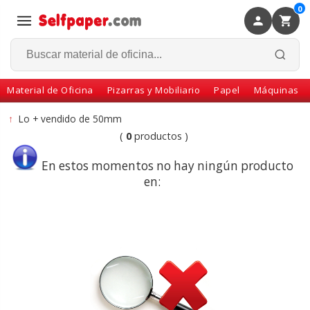
0
×
Volver
Material de Oficina
Pizarras y Mobiliario
Papel
Máquinas
↑
Lo + vendido de 50mm
(
0
productos )
En estos momentos no hay ningún producto
en: