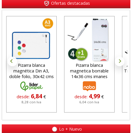
Ofertas destacadas
Pizarra blanca
Pizarra blanca
Al
magnética Din A3,
magnetica borrable
Trus
doble folio, 30x42 cms
14x36 cms imanes
U
6,84
4,99
desde:
€
desde:
€
8,28 con Iva
6,04 con Iva
Lo + Nuevo