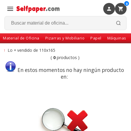
0
×
Volver
Material de Oficina
Pizarras y Mobiliario
Papel
Máquinas
↑
Lo + vendido de 110x165
(
0
productos )
En estos momentos no hay ningún producto
en: