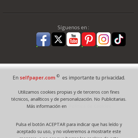
Síguenos en :
Pago Seguro
©
En
selfpaper.com
es importante tu privacidad.
© 1995 - 2026 Grupo Selfpaper.
Utilizamos cookies propias y de terceros con fines
Todos los derechos reservados
técnicos, analíticos y de personalización. No Publicitarias.
©selfpaper.com, y las webs de ©gruposelfpaper.org están gestionadas, y
Más información en
Política de Cookies
son propiedad de :
Suministros de Oficina Self-Paper, S.L. - C.I.F. B97233654, inscrita en el
Pulsa el botón ACEPTAR para indicar que has leído y
Registro Mercantil de Valencia ( España ) CEE:
aceptado su uso, y no volveremos a mostrarte este
Tomo 7263, Libro 4565, Folio 1, Sección 8, Hoja V-85203.