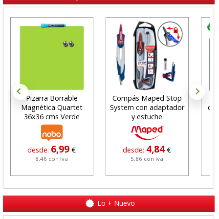
Pizarra Borrable
Compás Maped Stop
C
Magnética Quartet
System con adaptador
col
36x36 cms Verde
y estuche
pi
6,99
4,84
desde:
€
desde:
€
8,46 con Iva
5,86 con Iva
Lo + Nuevo