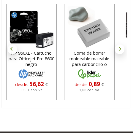
HP 950XL - Cartucho
Goma de borrar
H
para Officejet Pro 8600
moldeable maleable
C
negro
para carboncillo o
N
grafito
56,62
0,89
desde:
€
desde:
€
68,51 con Iva
1,08 con Iva