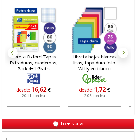
Libreta Oxford Tapas
Libreta hojas blancas
L
Extraduras, cuadernos,
lisas, tapa dura folio
Cua
Pack 4+1 Gratis
Witty en blanco
cu
16,62
1,72
desde:
€
desde:
€
20,11 con Iva
2,08 con Iva
Lo + Nuevo