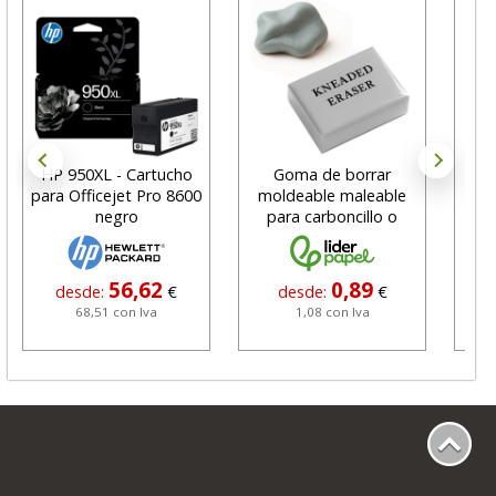
HP 950XL - Cartucho
Goma de borrar
H
para Officejet Pro 8600
moldeable maleable
C
negro
para carboncillo o
N
grafito
56,62
0,89
desde:
€
desde:
€
68,51 con Iva
1,08 con Iva