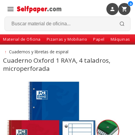
0
×
Volver
Material de Oficina
Pizarras y Mobiliario
Papel
Máquinas
↑
Cuadernos y libretas de espiral
Cuaderno Oxford 1 RAYA, 4 taladros,
microperforada