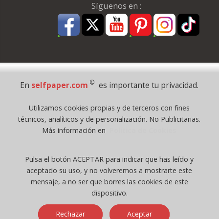
Síguenos en :
Pago Seguro
©
En
selfpaper.com
es importante tu privacidad.
© 1995 - 2026 Grupo Selfpaper.
Utilizamos cookies propias y de terceros con fines
Todos los derechos reservados
técnicos, analíticos y de personalización. No Publicitarias.
©selfpaper.com, y las webs de ©gruposelfpaper.org están gestionadas, y
Más información en
Política de Cookies
son propiedad de :
Suministros de Oficina Self-Paper, S.L. - C.I.F. B97233654, inscrita en el
Pulsa el botón ACEPTAR para indicar que has leído y
Registro Mercantil de Valencia ( España ) CEE:
aceptado su uso, y no volveremos a mostrarte este
Tomo 7263, Libro 4565, Folio 1, Sección 8, Hoja V-85203.
mensaje, a no ser que borres las cookies de este
dispositivo.
Móvil / Tablet - Bot mozilla/5.0 (linux; android 14; pixel 8)
Rechazar
Aceptar
applewebkit/537.36 (khtml, like gecko) chrome/131.0.0.0 mobile