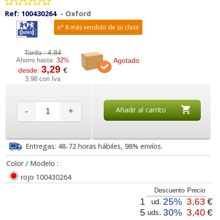
Ref:
100430264
-
Oxford
n° 8 más vendido de su clase
Tarifa :
4,84
Agotado
Ahorro hasta:
32%
3,29
desde:
€
3,98 con Iva
Añadir al carrito
-
+
Entregas: 48-72 horas hábiles, 98% envíos.
Color / Modelo :
rojo 100430264
Descuento
Precio
1
25%
3,63
€
ud.
5
30%
3,40
€
uds.