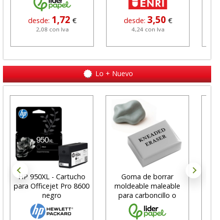
1,72
3,50
desde:
€
desde:
€
2,08 con Iva
4,24 con Iva
Lo + Nuevo
HP 950XL - Cartucho
Goma de borrar
H
para Officejet Pro 8600
moldeable maleable
C
negro
para carboncillo o
N
grafito