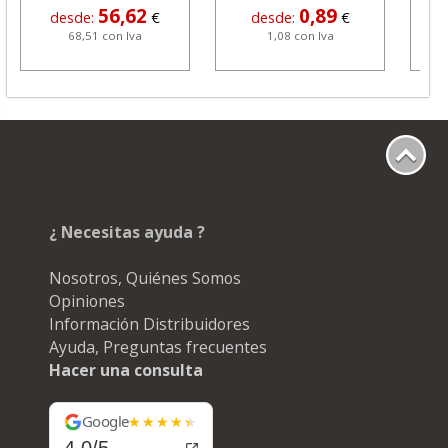
56,62
0,89
desde:
€
desde:
€
68,51 con Iva
1,08 con Iva
¿ Necesitas ayuda ?
Nosotros, Quiénes Somos
Opiniones
Información Distribuidores
Ayuda, Preguntas frecuentes
Hacer una consulta
Google
4.0/5