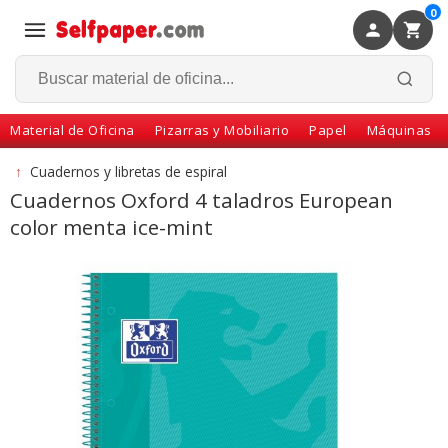
0
×
Volver
Material de Oficina
Pizarras y Mobiliario
Papel
Máquinas
↑
Cuadernos y libretas de espiral
Cuadernos Oxford 4 taladros European
color menta ice-mint