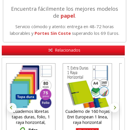
Encuentra fácilmente los mejores modelos
de
papel
.
Servicio cómodo y atento: entrega en 48-72 horas
laborables y
Portes Sin Coste
superando los 69 Euros.
Relacionados
Cuadernos libretas
Cuaderno de 160 hojas
Bl
tapas duras, folio, 1
Enri European 1 linea,
se
raya horizontal,
raya horizontal