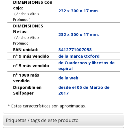
DIMENSIONES Con
caja:
232 x 300 x 17 mm.
( Ancho x Alto x
Profundo )
DIMENSIONES
Netas:
232
x
300
x
17
mm.
( Ancho x Alto x
Profundo )
EAN unidad:
8412771007058
n° 9 más vendido
de la marca
Oxford
de Cuadernos y libretas de
n° 5 más vendido
espiral
n° 1080 más
de la web
vendido
Disponible en
desde el 05 de Marzo de
Selfpaper
2017
* Estas características son aproximadas.
Etiquetas / tags de este producto