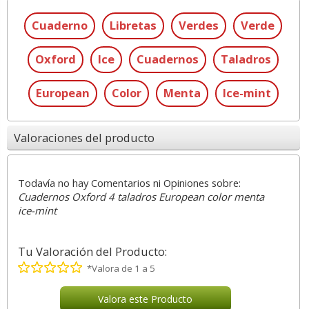
Cuaderno
Libretas
Verdes
Verde
Oxford
Ice
Cuadernos
Taladros
European
Color
Menta
Ice-mint
Valoraciones del producto
Todavía no hay Comentarios ni Opiniones sobre:
Cuadernos Oxford 4 taladros European color menta
ice-mint
Tu Valoración del Producto:
*Valora de 1 a 5
Valora este Producto