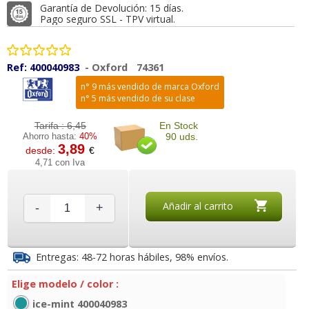
Garantía de Devolución: 15 días.
Pago seguro SSL - TPV virtual.
Ref:
400040983
-
Oxford
74361
n° 9 más vendido de marca Oxford
n° 5 más vendido de su clase
Tarifa :
6,45
En Stock
Ahorro hasta:
40%
90 uds.
3,89
desde:
€
4,71 con Iva
Añadir al carrito
-
+
Entregas: 48-72 horas hábiles, 98% envíos.
Elige modelo / color :
ice-mint 400040983