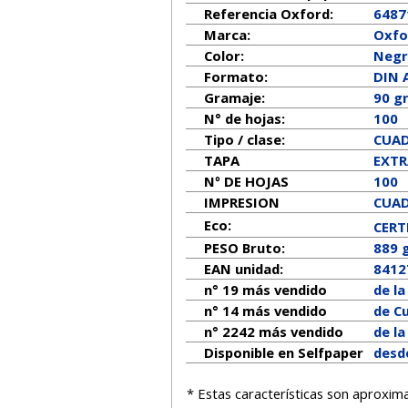
Referencia Oxford:
6487
Marca:
Oxfo
Color:
Neg
Formato:
DIN 
Gramaje:
90 g
N° de hojas:
100
Tipo / clase:
CUAD
TAPA
EXT
Nº DE HOJAS
100
IMPRESION
CUAD
Eco:
CERT
PESO Bruto:
889 
EAN unidad:
8412
n° 19 más vendido
de l
n° 14 más vendido
de Cu
n° 2242 más vendido
de l
Disponible en Selfpaper
desde
* Estas características son aproxim