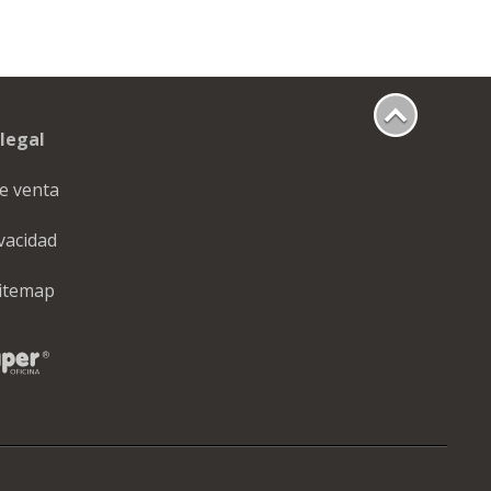
legal
e venta
ivacidad
itemap