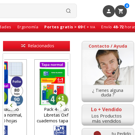
0
idades
Ergonomía
Portes gratis > 69
€ +
Envío
48-72
hora
IVA
Relacionados
Contacto / Ayuda
¿ Tienes alguna
duda ?
Lo + Vendido
Pack 4+1 Gratis,
Cuadernos Oxford 120
Libretas Oxford,
hojas 50% Gratis
Los Productos
más vendidos
cuadernos tapa normal
Cuadros 5 mm
European
tu Pedido