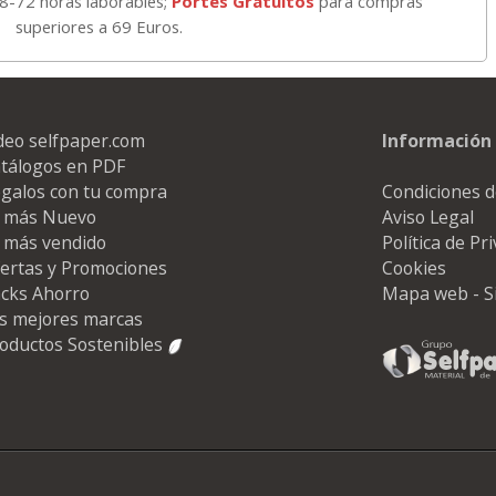
48-72 horas laborables;
Portes Gratuitos
para compras
superiores a 69 Euros.
deo selfpaper.com
Información 
tálogos en PDF
galos con tu compra
Condiciones d
 más Nuevo
Aviso Legal
 más vendido
Política de Pr
ertas y Promociones
Cookies
cks Ahorro
Mapa web - S
s mejores marcas
oductos Sostenibles