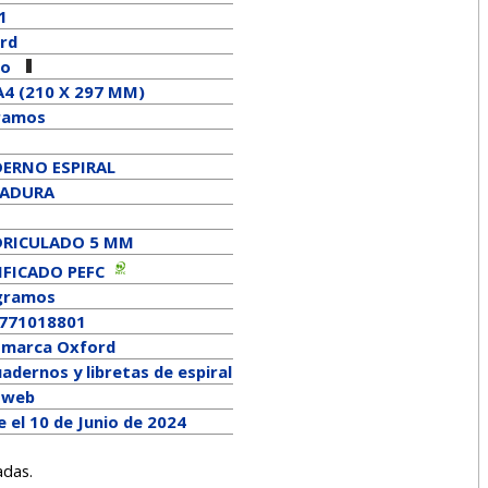
1
rd
ro
A4 (210 X 297 MM)
ramos
ERNO ESPIRAL
RADURA
RICULADO 5 MM
IFICADO PEFC
gramos
771018801
a marca
Oxford
adernos y libretas de espiral
a web
 el 10 de Junio de 2024
adas.