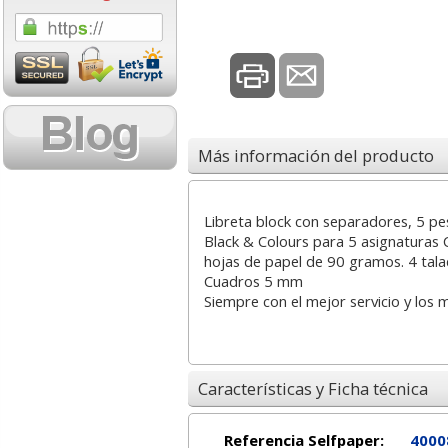
1,08 con Iva
18,02 con Iv
Más información del producto
Libreta block con separadores, 5 pe
Cartucho HP 304 - 302
Cartucho HP 30
Black & Colours para 5 asignaturas C
Negro, original
302XL Tricolor
hojas de papel de 90 gramos. 4 ta
N9K06AE
capacidad des
Cuadros 5 mm
Siempre con el mejor servicio y los 
14,87
37,8
desde:
€
desde:
17,99 con Iva
45,82 con Iv
Características y Ficha técnica
Referencia Selfpaper:
4000