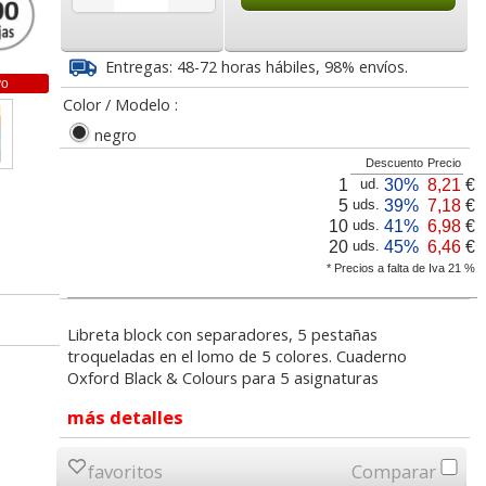
2
1,72
3,80
€
desde:
€
desde:
€
a
2,08 con Iva
4,60 con Iva
Entregas: 48-72 horas hábiles, 98% envíos.
vo
Color / Modelo :
negro
Descuento
Precio
1
30%
8,21
€
ud.
5
39%
7,18
€
uds.
10
41%
6,98
€
uds.
20
45%
6,46
€
uds.
* Precios a falta de Iva 21 %
erno
Pack 4+1 Gratis,
Cuadernos Oxford 120
ormal,
Libretas Oxford,
hojas 50% Gratis
ojas
cuadernos tapa normal
Cuadros 5 mm
Libreta block con separadores, 5 pestañas
European
troqueladas en el lomo de 5 colores. Cuaderno
lor,
Cartucho HP 304 - 302
Cartucho HP 304XL -
Oxford Black & Colours para 5 asignaturas
inal
Negro, original
302XL Tricolor alta
0
11,98
5,95
€
desde:
€
desde:
€
olor
N9K06AE
capacidad deskjet
más detalles
a
14,50 con Iva
7,20 con Iva
favoritos
Comparar
9
14,87
37,87
€
desde:
€
desde:
€