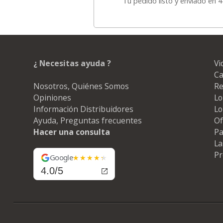
Tu pedido listo y enviado en 
¿ Necesitas ayuda ?
Vi
Ca
Nosotros, Quiénes Somos
Re
Opiniones
Lo
Información Distribuidores
Lo
Ayuda, Preguntas frecuentes
Of
Hacer una consulta
Pa
La
Pr
Google
4.0/5