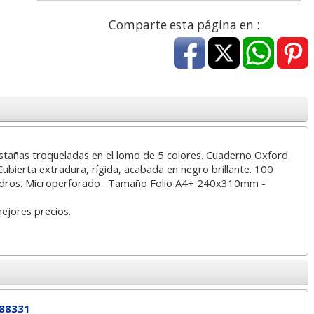
a
17,99 con Iva
45,82 con Iva
Comparte esta página en :
stañas troqueladas en el lomo de 5 colores. Cuaderno Oxford
4XL -
HP 950XL - Cartucho
Goma de borrar
ubierta extradura, rígida, acabada en negro brillante. 100
 alta
para Officejet Pro 8600
moldeable maleable
ladros. Microperforado . Tamaño Folio A4+ 240x310mm -
kjet
negro
para carboncillo o
grafito
mejores precios.
7
56,62
0,89
€
desde:
€
desde:
€
a
68,51 con Iva
1,08 con Iva
88331