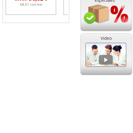
especiales
68,51 con Iva
1,08 con Iva
Video
HP 304 302 Color,
Cartucho HP 304 - 302
Cartucho original
Negro, original
N9K05AE tricolor
N9K06AE
14,89
14,87
desde:
€
desde:
€
18,02 con Iva
17,99 con Iva