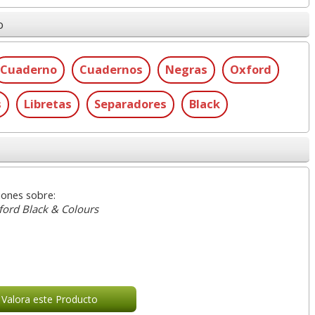
o
Cuaderno
Cuadernos
Negras
Oxford
s
Libretas
Separadores
Black
iones sobre:
ford Black & Colours
Valora este Producto