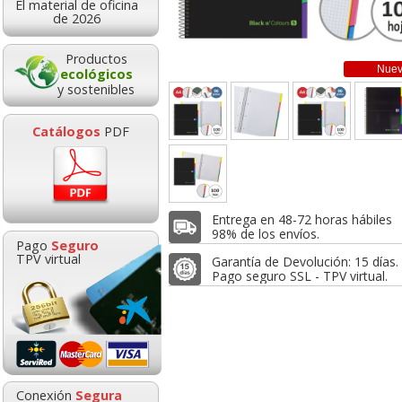
El material de oficina
11,98
5,95
1,7
de 2026
de:
€
desde:
€
desde:
,50 con Iva
7,20 con Iva
2,08 con Iv
Productos
Nue
ecológicos
y sostenibles
Catálogos
PDF
Entrega en 48-72 horas hábiles
rnos libretas
Libreta cuaderno
Libreta, cuad
98% de los envíos.
Pago
Seguro
duras, folio, 1
Cuadricula Holandesa
Oxford, tapa n
TPV virtual
Garantía de Devolución: 15 días.
 horizontal,
cuadros 6mm, tapa
90 grs, 80 h
Pago seguro SSL - TPV virtual.
dura
Goma de borrar
HP 304 302 Co
moldeable maleable
Cartucho orig
1,72
1,72
3,8
de:
€
desde:
€
desde:
para carboncillo o
N9K05AE tric
,08 con Iva
2,08 con Iva
4,60 con Iv
grafito
0,89
14,8
Conexión
Segura
desde:
€
desde: