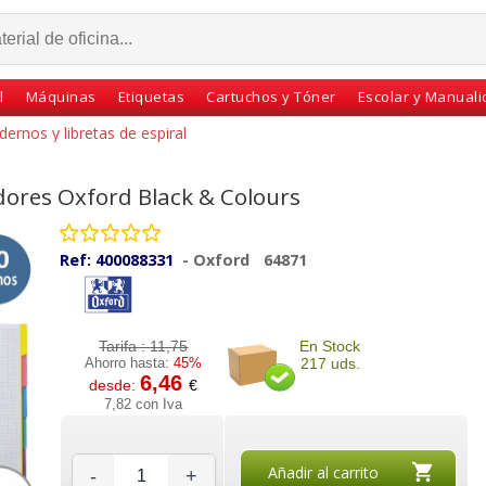
l
Máquinas
Etiquetas
Cartuchos y Tóner
Escolar y Manual
ernos y libretas de espiral
dores Oxford Black & Colours
Ref:
400088331
-
Oxford
64871
Tarifa :
11,75
En Stock
Ahorro hasta:
45%
217 uds.
6,46
desde:
€
retas
Libreta cuaderno
Libreta, cuaderno
7,82 con Iva
lio, 1
Cuadricula Holandesa
Oxford, tapa normal,
al,
cuadros 6mm, tapa
90 grs, 80 hojas
dura
Añadir al carrito
-
+