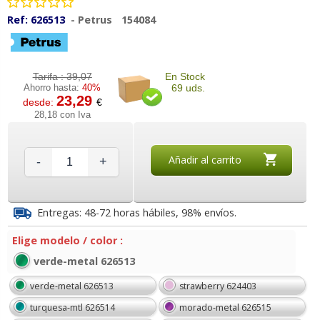
Ref:
626513
-
Petrus
154084
Tarifa :
39,07
En Stock
Ahorro hasta:
40%
69 uds.
23,29
desde:
€
28,18 con Iva
Añadir al carrito
-
+
Entregas: 48-72 horas hábiles, 98% envíos.
Elige modelo / color :
verde-metal 626513
verde-metal 626513
strawberry 624403
turquesa-mtl 626514
morado-metal 626515