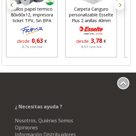
Rollos papel termico
Carpeta Canguro
C
80x60x12, impresora
personalizable Esselte
plás
ticket TPV, Sin BPA
Plus 2 anillas 40mm
0,63
3,78
desde:
€
desde:
€
0,76 con Iva
4,57 con Iva
¿ Necesitas ayuda ?
Nosotros, Quiénes Somos
Opiniones
Información Distribuidores