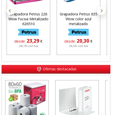
Grapadora Petrus 226
Grapadora Petrus 635
P
Wow Fucsia Metalizado
Wow color azul
G
626510
metalizado
met
23,29
20,30
desde:
€
desde:
€
28,18 con Iva
24,56 con Iva
Ofertas destacadas