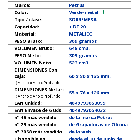
Marca:
Petrus
Color:
Verde-metal
Tipo / clase:
SOBREMESA
Capacidad:
+ DE 20
Material:
METALICO
PESO Bruto:
309 gramos
VOLUMEN Bruto:
648 cm3.
PESO Neto:
309
gramos
VOLUMEN Neto:
523 cm3.
DIMENSIONES Con
caja:
60 x 80 x 135 mm.
( Ancho x Alto x Profundo )
DIMENSIONES Netas:
55
x
76
x
126
mm.
( Ancho x Alto x Profundo )
EAN unidad:
4049793053899
EAN Envase de 6 uds.
4049793054032
n° 45 más vendido
de la marca
Petrus
n° 29 más vendido
de Grapadoras de Oficina
n° 2068 más vendido
de la web
Disponible en
desde el 10 de Junio de