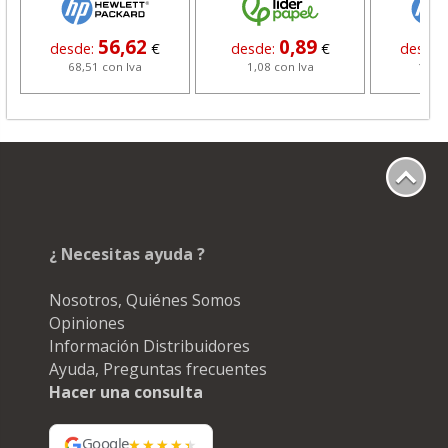
56,62
0,89
desde:
€
desde:
€
desde
68,51 con Iva
1,08 con Iva
18,02
¿ Necesitas ayuda ?
Nosotros, Quiénes Somos
Opiniones
Información Distribuidores
Ayuda, Preguntas frecuentes
Hacer una consulta
Google