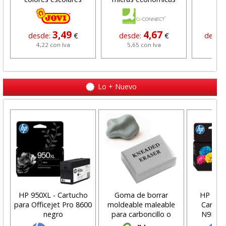
3,49
4,67
desde:
€
desde:
€
desde
4,22 con Iva
5,65 con Iva
353
Lo + Nuevo
HP 950XL - Cartucho
Goma de borrar
HP 304 
para Officejet Pro 8600
moldeable maleable
Cartuch
negro
para carboncillo o
N9K05A
grafito