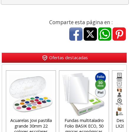
Comparte esta página en :
Ofertas destacadas
Acuarelas Jovi pastilla
Fundas multitaladro
Destruc
grande 30mm 22
Folio BASIK ECO, 50
LX201 M
colores escolares
micras económicas
col