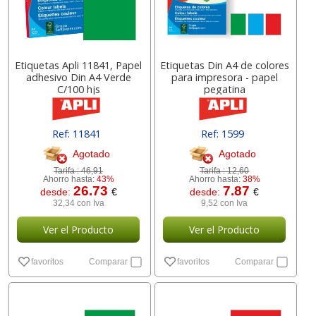
Etiquetas Apli 11841, Papel
Etiquetas Din A4 de colores
adhesivo Din A4 Verde
para impresora - papel
C/100 hjs
pegatina
Ref: 11841
Ref: 1599
Agotado
Agotado
Tarifa :
46,91
Tarifa :
12,60
Ahorro hasta:
43%
Ahorro hasta:
38%
26.73
7.87
desde:
€
desde:
€
32,34 con Iva
9,52 con Iva
Ver el Producto
Ver el Producto
favoritos
Comparar
favoritos
Comparar