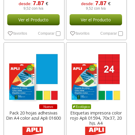
7.87
7.87
desde:
€
desde:
€
9,52 con Iva
9,52 con Iva
Ver el Producto
Ver el Producto
favoritos
Comparar
favoritos
Comparar
Nuevo
Ecológico
Pack 20 hojas adhesivas
Etiquetas impresora color
Din A4 color azul Apli 01600
rojo Apli 01594, 70x37, 20
hjs. A4