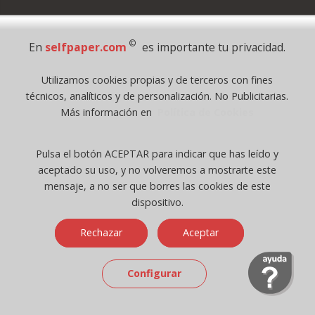
Pago Seguro
©
En
selfpaper.com
es importante tu privacidad.
© 1995 - 2026 Grupo Selfpaper.
Utilizamos cookies propias y de terceros con fines
Todos los derechos reservados
técnicos, analíticos y de personalización. No Publicitarias.
©selfpaper.com, y las webs de ©gruposelfpaper.org están gestionadas, y
Más información en
Política de Cookies
son propiedad de :
Suministros de Oficina Self-Paper, S.L. - C.I.F. B97233654, inscrita en el
Pulsa el botón ACEPTAR para indicar que has leído y
Registro Mercantil de Valencia ( España ) CEE:
aceptado su uso, y no volveremos a mostrarte este
Tomo 7263, Libro 4565, Folio 1, Sección 8, Hoja V-85203.
mensaje, a no ser que borres las cookies de este
dispositivo.
Móvil / Tablet - Bot mozilla/5.0 (linux; android 14; pixel 8)
Rechazar
Aceptar
applewebkit/537.36 (khtml, like gecko) chrome/131.0.0.0 mobile
safari/537.36; claudebot/1.0; +claudebot@anthropic.com) - Google
Chrome
Configurar
Ip: 216.73.217.154 -
↑ 896 → 448 ppp