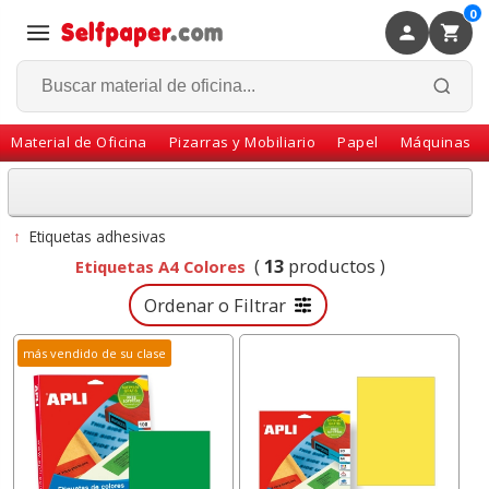
0
×
Volver
Material de Oficina
Pizarras y Mobiliario
Papel
Máquinas
↑
Etiquetas adhesivas
(
13
productos )
Etiquetas A4 Colores
Ordenar o Filtrar
más vendido de su clase