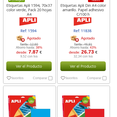
Nuevo
Ecológico
Etiquetas Apli 1594, 70x37
Etiquetas Apli Din A4 color
color verde, Pack 20 hojas
amarillo. Papel adhesivo
A4
C/100 h
Ref: 1594
Ref: 11838
Agotado
Agotado
Tarifa :
12,60
Tarifa :
46,91
Ahorro hasta:
38%
Ahorro hasta:
43%
7.87
26.73
desde:
€
desde:
€
9,52 con Iva
32,34 con Iva
Ver el Producto
Ver el Producto
favoritos
Comparar
favoritos
Comparar