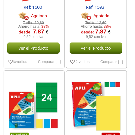
Ref: 1600
Ref: 1593
Agotado
Agotado
Tarifa :
12,60
Tarifa :
12,60
Ahorro hasta:
38%
Ahorro hasta:
38%
7.87
7.87
desde:
€
desde:
€
9,52 con Iva
9,52 con Iva
Ver el Producto
Ver el Producto
favoritos
Comparar
favoritos
Comparar