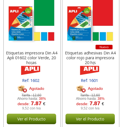
Nuevo
Etiquetas impresora Din A4
Etiquetas adhesivas Din A4
Apli 01602 color Verde, 20
color rojo para impresora
hojas
20 hjs
Ref: 1602
Ref: 1601
Agotado
Agotado
Tarifa :
12,60
Tarifa :
12,60
Ahorro hasta:
38%
Ahorro hasta:
38%
7.87
7.87
desde:
€
desde:
€
9,52 con Iva
9,52 con Iva
Ver el Producto
Ver el Producto