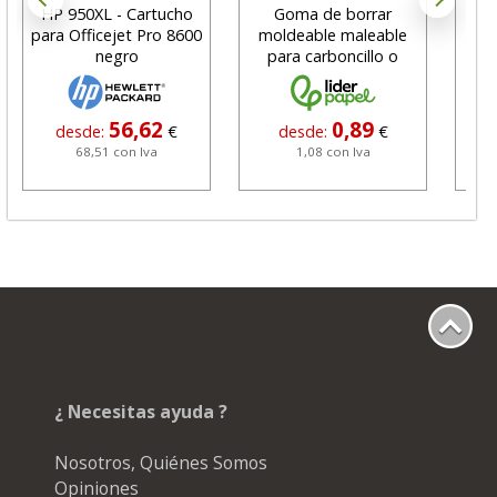
HP 950XL - Cartucho
Goma de borrar
H
para Officejet Pro 8600
moldeable maleable
C
negro
para carboncillo o
N
grafito
56,62
0,89
desde:
€
desde:
€
68,51 con Iva
1,08 con Iva
¿ Necesitas ayuda ?
Nosotros, Quiénes Somos
Opiniones