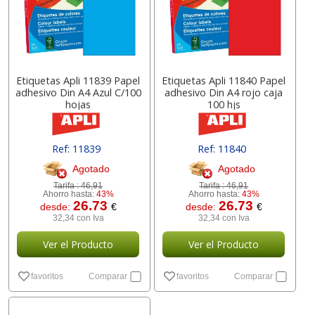
Etiquetas Apli 11839 Papel
Etiquetas Apli 11840 Papel
adhesivo Din A4 Azul C/100
adhesivo Din A4 rojo caja
hojas
100 hjs
Ref: 11839
Ref: 11840
Agotado
Agotado
Tarifa :
46,91
Tarifa :
46,91
Ahorro hasta:
43%
Ahorro hasta:
43%
26.73
26.73
desde:
€
desde:
€
32,34 con Iva
32,34 con Iva
Ver el Producto
Ver el Producto
favoritos
Comparar
favoritos
Comparar