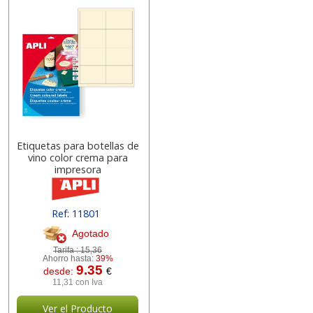
Etiquetas para botellas de
vino color crema para
impresora
Ref: 11801
Agotado
Tarifa :
15,36
Ahorro hasta:
39%
9.35
desde:
€
11,31 con Iva
Ver el Producto