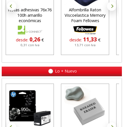
Notas adhesivas 76x76
Alfombrilla Raton
Not
100h amarillo
Viscoelastica Memory
it 
económicas
Foam Fellowes
h
0,26
11,33
desde:
€
desde:
€
0,31 con Iva
13,71 con Iva
Lo + Nuevo