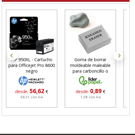
HP 950XL - Cartucho
Goma de borrar
H
para Officejet Pro 8600
moldeable maleable
C
negro
para carboncillo o
N
grafito
56,62
0,89
desde:
€
desde:
€
68,51 con Iva
1,08 con Iva