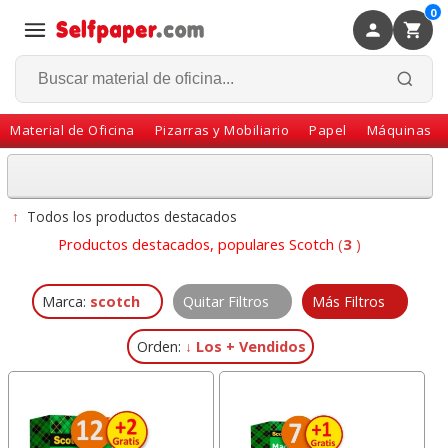
0
×
Volver
Material de Oficina
Pizarras y Mobiliario
Papel
Máquinas
↑
Todos los productos destacados
Productos destacados, populares Scotch
(
3
)
Marca:
scotch
Quitar Filtros
Más Filtros
Orden:
↓ Los + Vendidos