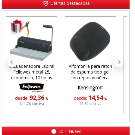
Ofertas destacadas
Encuadenadora Espiral
Alfombrilla para raton
Fun
Fellowes metal 25,
de espuma tipo gel,
Fel
económica, 10 hojas
con reposamuñecas
92,36
14,54
desde:
€
desde:
€
111,76 con Iva
17,59 con Iva
Lo + Nuevo