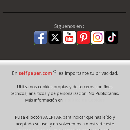
Síguenos en :
Pago Seguro
©
En
selfpaper.com
es importante tu privacidad.
© 1995 - 2026 Grupo Selfpaper.
Utilizamos cookies propias y de terceros con fines
Todos los derechos reservados
técnicos, analíticos y de personalización. No Publicitarias.
©selfpaper.com, y las webs de ©gruposelfpaper.org están gestionadas, y
Más información en
Política de Cookies
son propiedad de :
Suministros de Oficina Self-Paper, S.L. - C.I.F. B97233654, inscrita en el
Pulsa el botón ACEPTAR para indicar que has leído y
Registro Mercantil de Valencia ( España ) CEE:
aceptado su uso, y no volveremos a mostrarte este
Tomo 7263, Libro 4565, Folio 1, Sección 8, Hoja V-85203.