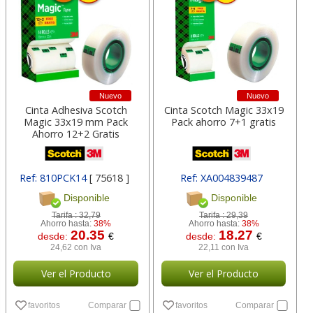
Nuevo
Nuevo
Cinta Adhesiva Scotch
Cinta Scotch Magic 33x19
Magic 33x19 mm Pack
Pack ahorro 7+1 gratis
Ahorro 12+2 Gratis
Ref: 810PCK14
[ 75618 ]
Ref: XA004839487
[ 150383 ]
Disponible
Disponible
Tarifa :
32,79
Tarifa :
29,39
Ahorro hasta:
38%
Ahorro hasta:
38%
20.35
18.27
desde:
€
desde:
€
24,62 con Iva
22,11 con Iva
Ver el Producto
Ver el Producto
favoritos
Comparar
favoritos
Comparar