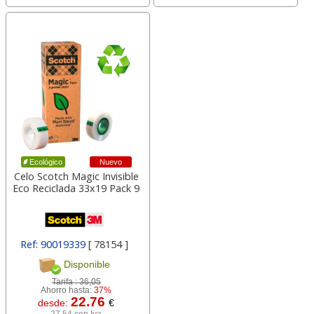
Nuevo
Ecológico
Celo Scotch Magic Invisible
Eco Reciclada 33x19 Pack 9
Ref: 90019339
[ 78154 ]
Disponible
Tarifa :
36,05
Ahorro hasta:
37%
22.76
desde:
€