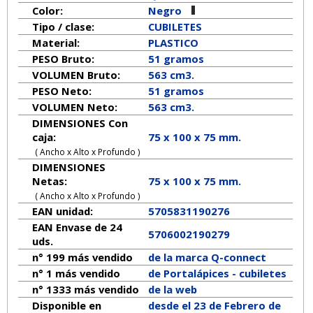
Color:
Negro
Tipo / clase:
CUBILETES
Material:
PLASTICO
PESO Bruto:
51 gramos
VOLUMEN Bruto:
563 cm3.
PESO Neto:
51
gramos
VOLUMEN Neto:
563 cm3.
DIMENSIONES Con
caja:
75 x 100 x 75 mm.
( Ancho x Alto x Profundo )
DIMENSIONES
Netas:
75
x
100
x
75
mm.
( Ancho x Alto x Profundo )
EAN unidad:
5705831190276
EAN Envase de 24
5706002190279
uds.
n° 199 más vendido
de la marca
Q-connect
n° 1 más vendido
de Portalápices - cubiletes
n° 1333 más vendido
de la web
Disponible en
desde el 23 de Febrero de