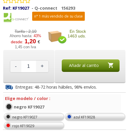
Ref:
KF19027
-
Q-connect
156293
n° 1 más vendido de su clase
Tarifa :
2,10
En Stock
Ahorro hasta:
43%
1463 uds.
1,20
desde:
€
1,45 con Iva
Añadir al carrito
-
+
Entregas: 48-72 horas hábiles, 98% envíos.
Elige modelo / color :
negro KF19027
negro KF19027
azul KF19028
rojo KF19029