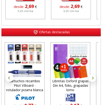
2,69
2,69
desde:
€
desde:
€
3,25 con Iva
3,25 con Iva
Ofertas destacadas
cartuchos recambio
Libretas Oxford grapas
Pilot VBoard -
Din A4, folio, grapadas
red
rotulador pizarra blanca
lomo
sur