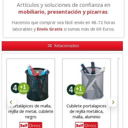
Artículos y soluciones de confianza en
mobiliario, presentación y pizarras
.
Hacemos que comprar sea fácil: envío en 48-72 horas
laborables y
Envío Gratis
si sumas más de 69 Euros.
Relacionados
Portalápices de malla,
Cubilete portalapices
rejilla de metal, cubilete
de rejilla metálica,
por
negro
malla, aluminio
reji