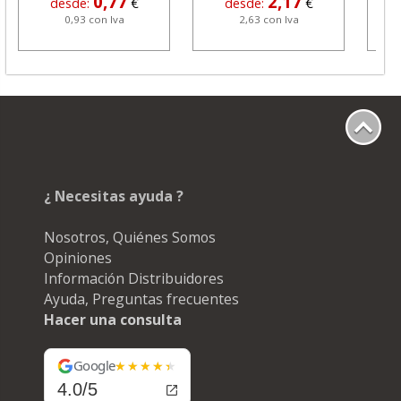
0,77
2,17
desde:
€
desde:
€
0,93 con Iva
2,63 con Iva
¿ Necesitas ayuda ?
Nosotros, Quiénes Somos
Opiniones
Información Distribuidores
Ayuda, Preguntas frecuentes
Hacer una consulta
Google
4.0/5