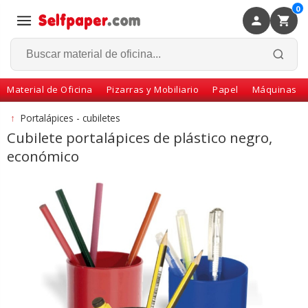
0
×
Volver
Material de Oficina
Pizarras y Mobiliario
Papel
Máquinas
↑
Portalápices - cubiletes
Cubilete portalápices de plástico negro,
económico