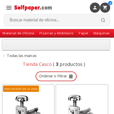
0
×
Volver
Material de Oficina
Pizarras y Mobiliario
Papel
Máquinas
↑
Todas las marcas
Tienda Casco
(
3
productos )
Ordenar o Filtrar
más vendido de su clase