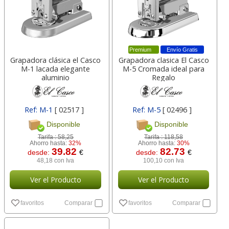
Premium
Envío Gratis
Grapadora clásica el Casco
Grapadora clasica El Casco
M-1 lacada elegante
M-5 Cromada ideal para
aluminio
Regalo
Ref: M-1
[ 02517 ]
Ref: M-5
[ 02496 ]
Disponible
Disponible
Tarifa :
58,25
Tarifa :
118,58
Ahorro hasta:
32%
Ahorro hasta:
30%
39.82
82.73
desde:
€
desde:
€
48,18 con Iva
100,10 con Iva
Ver el Producto
Ver el Producto
favoritos
Comparar
favoritos
Comparar