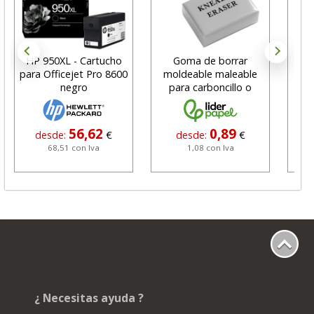
HP 950XL - Cartucho
Goma de borrar
H
para Officejet Pro 8600
moldeable maleable
C
negro
para carboncillo o
N
grafito
56,62
0,89
desde:
€
desde:
€
68,51 con Iva
1,08 con Iva
¿ Necesitas ayuda ?