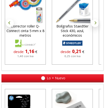
Corrector roller Q-
Bolígrafos Staedtler
Connect cinta 5 mm x 8
Stick 430, azul,
Ma
metros
económicos
1,16
0,21
desde:
€
desde:
€
1,40 con Iva
0,25 con Iva
Lo + Nuevo