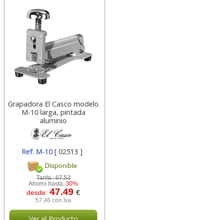
Grapadora El Casco modelo
M-10 larga, pintada
aluminio
Ref: M-10
[ 02513 ]
Disponible
Tarifa :
67,53
Ahorro hasta:
30%
47.49
desde:
€
57,46 con Iva
Ver el Producto