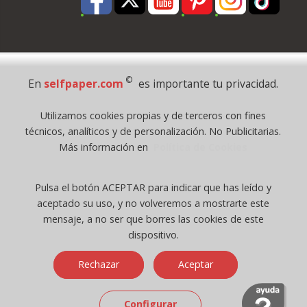
Pago Seguro
©
En
selfpaper.com
es importante tu privacidad.
© 1995 - 2026 Grupo Selfpaper.
Utilizamos cookies propias y de terceros con fines
Todos los derechos reservados
técnicos, analíticos y de personalización. No Publicitarias.
©selfpaper.com, y las webs de ©gruposelfpaper.org están gestionadas, y
Más información en
Política de Cookies
son propiedad de :
Suministros de Oficina Self-Paper, S.L. - C.I.F. B97233654, inscrita en el
Pulsa el botón ACEPTAR para indicar que has leído y
Registro Mercantil de Valencia ( España ) CEE:
aceptado su uso, y no volveremos a mostrarte este
Tomo 7263, Libro 4565, Folio 1, Sección 8, Hoja V-85203.
mensaje, a no ser que borres las cookies de este
dispositivo.
Móvil / Tablet - Bot mozilla/5.0 (linux; android 14; pixel 8)
Rechazar
Aceptar
applewebkit/537.36 (khtml, like gecko) chrome/131.0.0.0 mobile
safari/537.36; claudebot/1.0; +claudebot@anthropic.com) - Google
Chrome
Configurar