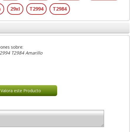
n
29xl
T2994
T2984
iones sobre:
2994 T2984 Amarillo
Valora este Producto