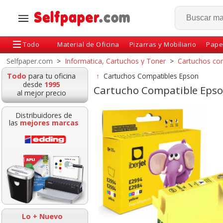
Todo
Material de Oficina
Pizarras y Mobiliario
Pape
Selfpaper.com
>
Informatica, Cartuchos y Toner
>
Cartuchos co
Todo
para tu oficina
↑
Cartuchos Compatibles Epson
desde
1995
Cartucho Compatible Epso
al mejor precio
Distribuidores de
las
mejores marcas
ho Epson 29XL
Epson 29XL T2993
Compatible E
ible con T2992
T2983 compatible
T3594 35XL T3
2982 Cyan
Magenta
Amarillo 1900 p
Lo + Nuevo