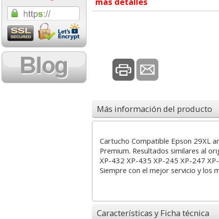
más detalles
1,08 con Iva
18,02 con Iv
Más información del producto
Cartucho HP 304 - 302
Cartucho HP 30
Negro, original
302XL Tricolor
N9K06AE
capacidad des
Cartucho Compatible Epson 29XL ama
Premium. Resultados similares al o
XP-432 XP-435 XP-245 XP-247 XP
14,87
37,8
desde:
€
desde:
Siempre con el mejor servicio y los 
17,99 con Iva
45,82 con Iv
Características y Ficha técnica