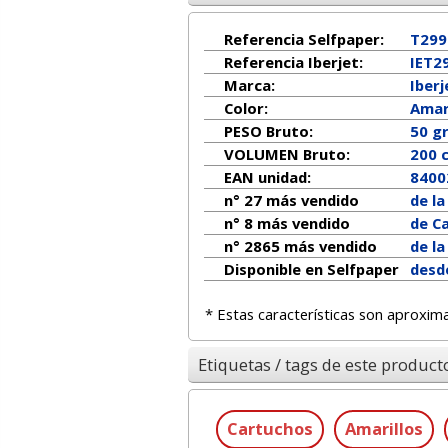
Referencia Selfpaper:
T299
Referencia Iberjet:
IET2
Marca:
Iberj
Color:
Amar
PESO Bruto:
50 g
VOLUMEN Bruto:
200 
EAN unidad:
8400
n° 27 más vendido
de l
n° 8 más vendido
de C
n° 2865 más vendido
de l
Disponible en Selfpaper
desd
* Estas características son aproxim
Etiquetas / tags de este product
Cartuchos
Amarillos