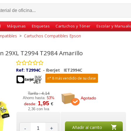
l
Máquinas
Etiquetas
Cartuchos y Tóner
Escolar y Manual
mpatibles
>
Cartuchos Compatibles Epson
n 29XL T2994 T2984 Amarillo
Ref:
T2994C
-
Iberjet
IET2994C
n° 8 más vendido de su clase
Tarifa :
4,14
Agotado
Ahorro hasta:
53%
1,95
desde:
€
pson
Compatible Epson
Epson 29XL T2991
2,36 con Iva
584XL
T3593 35XL T3583XL
T2981 Negro, cartucho
áginas
Magenta 1900 páginas
de tinta
Añadir al carrito
-
+