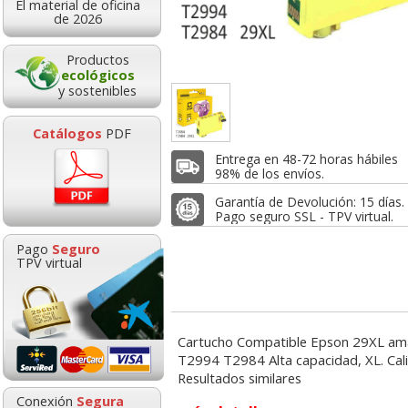
El material de oficina
1,95
1,95
8,9
de 2026
de:
€
desde:
€
desde:
,36 con Iva
2,36 con Iva
10,83 con Iv
Productos
ecológicos
y sostenibles
Catálogos
PDF
Entrega en 48-72 horas hábiles
98% de los envíos.
Garantía de Devolución: 15 días.
Pago seguro SSL - TPV virtual.
atible Epson
Compatible Epson
Epson 29XL T
Pago
Seguro
 35XL T3584XL
T3593 35XL T3583XL
T2981 Negro, c
TPV virtual
lo 1900 páginas
Magenta 1900 páginas
de tinta
Goma de borrar
HP 304 302 Co
moldeable maleable
Cartucho orig
8,95
8,95
1,9
de:
€
desde:
€
desde:
Cartucho Compatible Epson 29XL amar
para carboncillo o
N9K05AE tric
,83 con Iva
10,83 con Iva
2,36 con Iv
T2994 T2984 Alta capacidad, XL. Cal
grafito
Resultados similares
0,89
14,8
Conexión
Segura
desde:
€
desde: