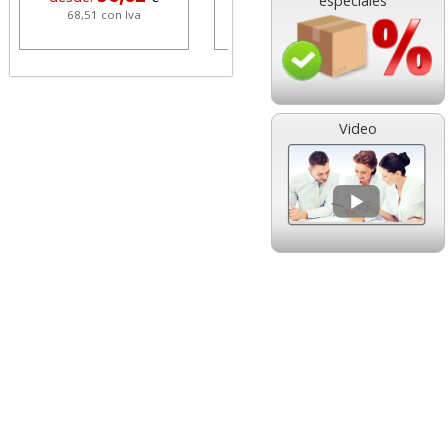
especiales
68,51 con Iva
1,08 con Iva
Video
HP 304 302 Color,
Cartucho HP 304 - 302
Cartucho original
Negro, original
N9K05AE tricolor
N9K06AE
14,89
14,87
desde:
€
desde:
€
18,02 con Iva
17,99 con Iva