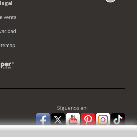
legal
e venta
ivacidad
itemap
Síguenos en :