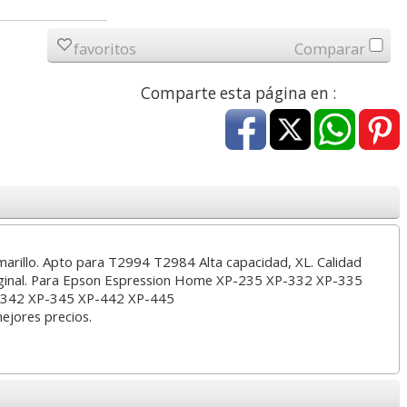
a
17,99 con Iva
45,82 con Iva
favoritos
Comparar
Comparte esta página en :
4XL -
HP 950XL - Cartucho
Goma de borrar
 alta
para Officejet Pro 8600
moldeable maleable
kjet
negro
para carboncillo o
rillo. Apto para T2994 T2984 Alta capacidad, XL. Calidad
grafito
riginal. Para Epson Espression Home XP-235 XP-332 XP-335
-342 XP-345 XP-442 XP-445
7
56,62
0,89
€
desde:
€
desde:
€
mejores precios.
a
68,51 con Iva
1,08 con Iva