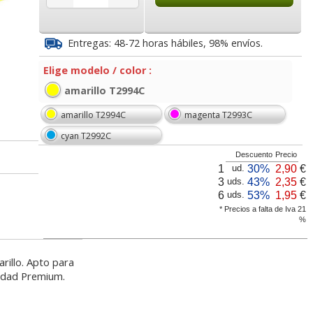
5
8,95
1,95
€
desde:
€
desde:
€
a
10,83 con Iva
2,36 con Iva
Entregas: 48-72 horas hábiles, 98% envíos.
Elige modelo / color :
amarillo T2994C
amarillo T2994C
magenta T2993C
cyan T2992C
Descuento
Precio
1
30%
2,90
€
ud.
2991
Cartucho Epson 29XL
Epson 29XL T2993
3
43%
2,35
€
uds.
artucho
compatible con T2992
T2983 compatible
6
53%
1,95
€
uds.
T2982 Cyan
Magenta
* Precios a falta de Iva 21
%
lor,
Cartucho HP 304 - 302
Cartucho HP 304XL -
inal
Negro, original
302XL Tricolor alta
5
1,95
1,95
€
desde:
€
desde:
€
illo. Apto para
olor
N9K06AE
capacidad deskjet
a
2,36 con Iva
2,36 con Iva
idad Premium.
9
14,87
37,87
€
desde:
€
desde:
€