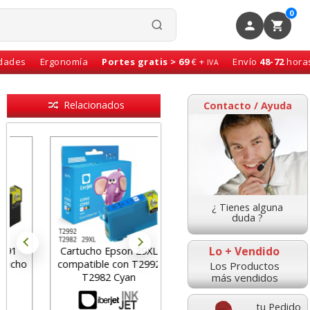
0
idades
Ergonomía
Portes gratis > 69
€ +
Envío
48-72
hora
IVA
Relacionados
Contacto / Ayuda
¿ Tienes alguna
duda ?
Lo + Vendido
Cartucho Epson 29XL
Epson 29XL T2993
compatible con T2992
T2983 compatible
Los Productos
más vendidos
T2982 Cyan
Magenta
tu Pedido