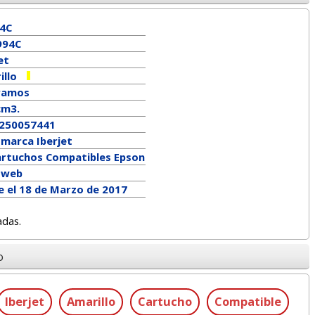
4C
994C
et
illo
ramos
cm3.
250057441
a marca
Iberjet
artuchos Compatibles Epson
a web
e el 18 de Marzo de 2017
adas.
o
Iberjet
Amarillo
Cartucho
Compatible