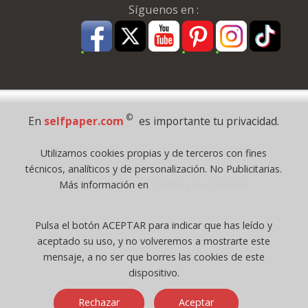
Síguenos en :
Pago Seguro
©
En
selfpaper.com
es importante tu privacidad.
© 1995 - 2026 Grupo Selfpaper.
Utilizamos cookies propias y de terceros con fines
Todos los derechos reservados
técnicos, analíticos y de personalización. No Publicitarias.
©selfpaper.com, y las webs de ©gruposelfpaper.org están gestionadas, y
Más información en
Política de Cookies
son propiedad de :
Suministros de Oficina Self-Paper, S.L. - C.I.F. B97233654, inscrita en el
Pulsa el botón ACEPTAR para indicar que has leído y
Registro Mercantil de Valencia ( España ) CEE:
aceptado su uso, y no volveremos a mostrarte este
Tomo 7263, Libro 4565, Folio 1, Sección 8, Hoja V-85203.
mensaje, a no ser que borres las cookies de este
dispositivo.
Móvil / Tablet - Bot mozilla/5.0 (linux; android 14; pixel 8)
Rechazar
Aceptar
applewebkit/537.36 (khtml, like gecko) chrome/131.0.0.0 mobile