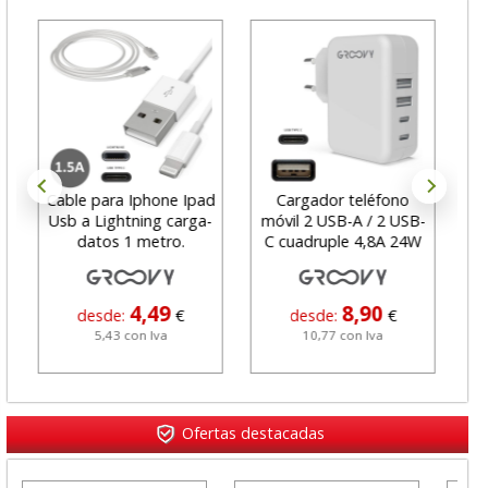
Cable para Iphone Ipad
Cargador teléfono
Cab
Usb a Lightning carga-
móvil 2 USB-A / 2 USB-
2
datos 1 metro.
C cuadruple 4,8A 24W
4,49
8,90
desde:
€
desde:
€
5,43 con Iva
10,77 con Iva
Ofertas destacadas