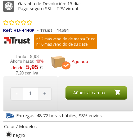
Garantía de Devolución: 15 días.
Pago seguro SSL - TPV virtual.
Ref:
HU-4440P
-
Trust
14591
n° 2 más vendido de marca Trust
n° 6 más vendido de su clase
Tarifa :
9,93
Agotado
Ahorro hasta:
40%
5,95
desde:
€
7,20 con Iva
Añadir al carrito
-
+
Entregas: 48-72 horas hábiles, 98% envíos.
Color / Modelo :
negro