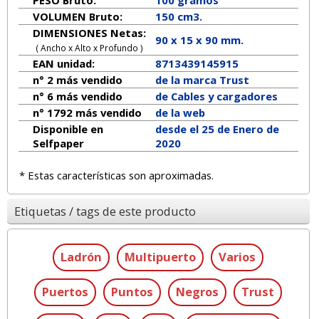
PESO Bruto:
100 gramos
VOLUMEN Bruto:
150 cm3.
DIMENSIONES Netas:
90
x
15
x
90
mm.
( Ancho x Alto x Profundo )
EAN unidad:
8713439145915
n° 2 más vendido
de la marca
Trust
n° 6 más vendido
de Cables y cargadores
n° 1792 más vendido
de la web
Disponible en
desde el 25 de Enero de
Selfpaper
2020
* Estas características son aproximadas.
Etiquetas / tags de este producto
Ladrón
Multipuerto
Varios
Puertos
Puntos
Negros
Trust