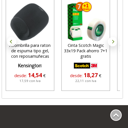
Alfombrilla para raton
Cinta Scotch Magic
Grap
de espuma tipo gel,
33x19 Pack ahorro 7+1
6 co
con reposamuñecas
gratis
14,54
18,27
desde:
€
desde:
€
17,59 con Iva
22,11 con Iva