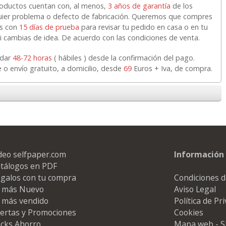
roductos cuentan con, al menos,
3 años de garantía
de los
quier problema o defecto de fabricación. Queremos que compres
as con
15 días de prueba
para revisar tu pedido en casa o en tu
 si cambias de idea. De acuerdo con las condiciones de venta.
rdar
48-72 horas
( hábiles ) desde la confirmación del pago.
e o envío gratuito, a domicilio, desde
69
Euros + Iva, de compra.
deo selfpaper.com
Información 
tálogos en PDF
galos con tu compra
Condiciones d
 más Nuevo
Aviso Legal
 más vendido
Política de Pr
ertas y Promociones
Cookies
cks Ahorro
Mapa web - S