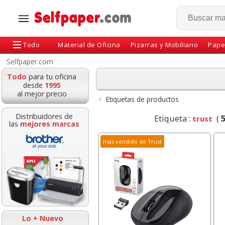
Todo
Material de Oficina
Pizarras y Mobiliario
Pape
Selfpaper.com
Todo
para tu oficina
desde
1995
al mejor precio
↑
Etiquetas de productos
Distribuidores de
Etiqueta :
(
trust
las
mejores marcas
más vendido de Trust
Bic 4 Colores Frozen
cartuchos rec
Oro mate Metalizado
Pilot VBoar
rotulador pizarr
Lo + Nuevo