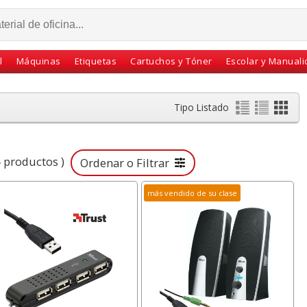
l
Máquinas
Etiquetas
Cartuchos y Tóner
Escolar y Manual
Tipo Listado
5
productos )
Ordenar o Filtrar
más vendido de su clase
ambio
Fellowes 92Cs,
Libro de Reservas -
d -
Destructora de papel
Agenda 2027 - 2
a blanca
Uso Intensivo, 18 hojas
Páginas cada dia