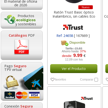
El material de oficina
1,95
0,7
desde:
€
desde:
de 2026
Nuevo
2,36 con Iva
0,93 con Iv
Ratón Trust Basic óptico
Productos
Inalambrico, sin cables Eco
Co
ecológicos
y sostenibles
Catálogos
PDF
Ref: 24658
[ 167669 ]
Disponible
Tarifa :
15,93
Ahorro hasta:
37%
9.99
desde:
€
12,09 con Iva
Fellowes 92Cs,
Libro de Reser
Pago
Seguro
Destructora de papel
Agenda 2027 
Ver el Producto
TPV virtual
Uso Intensivo, 18 hojas
Páginas cada
favoritos
Comparar
Goma de borrar
HP 304 302 Co
moldeable maleable
Cartucho orig
249,30
25,7
desde:
€
desde:
para carboncillo o
N9K05AE tric
301,65 con Iva
31,16 con Iv
grafito
0,89
14,8
Conexión
Segura
desde:
€
desde: