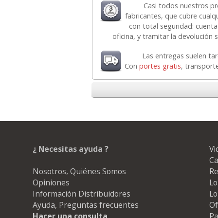
Casi todos nuestros p
fabricantes, que cubre cual
con total seguridad: cuent
oficina, y tramitar la devolución
Las entregas suelen ta
Con
portes gratis
, transport
¿ Necesitas ayuda ?
Vi
Ca
Nosotros, Quiénes Somos
Re
Opiniones
Lo
Información Distribuidores
Lo
Ayuda, Preguntas frecuentes
Of
Hacer una consulta
Pa