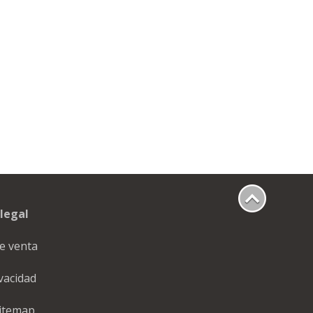
legal
e venta
ivacidad
itemap