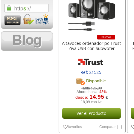
1,08 con Iva
18,02 con Iv
Nuevo
Altavoces ordenador pc Trust
Ziva USB con Subwofer
Cartucho HP 304 - 302
Cartucho HP 30
Ref: 21525
Negro, original
302XL Tricolor
Disponible
N9K06AE
capacidad des
Tarifa :
26,00
Ahorro hasta:
43%
14.95
desde:
€
14,87
37,8
desde:
€
desde:
18,09 con Iva
17,99 con Iva
45,82 con Iv
Ver el Producto
favoritos
Comparar