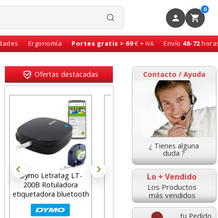
0
idades
Ergonomía
Portes gratis > 69
€ +
Envío
48-72
hora
IVA
Ofertas destacadas
Contacto / Ayuda
¿ Tienes alguna
duda ?
Dymo Letratag LT-
Bic 4 Colores Frozen
ca
Lo + Vendido
200B Rotuladora
Oro mate Metalizado
Los Productos
etiquetadora bluetooth
rotu
más vendidos
tu Pedido