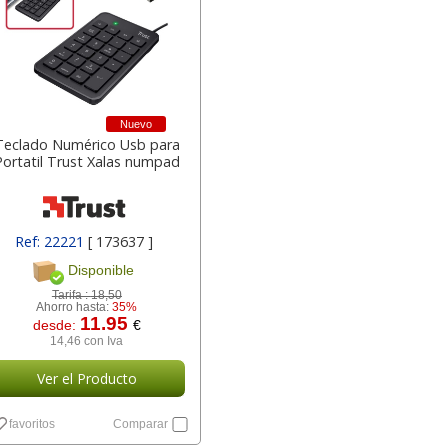
a
17,99 con Iva
45,82 con Iva
Nuevo
Teclado Numérico Usb para
Portatil Trust Xalas numpad
4XL -
HP 950XL - Cartucho
Goma de borrar
Ref: 22221
[ 173637 ]
 alta
para Officejet Pro 8600
moldeable maleable
Disponible
kjet
negro
para carboncillo o
grafito
Tarifa :
18,50
Ahorro hasta:
35%
11.95
desde:
€
7
56,62
0,89
€
desde:
€
desde:
€
14,46 con Iva
a
68,51 con Iva
1,08 con Iva
Ver el Producto
favoritos
Comparar