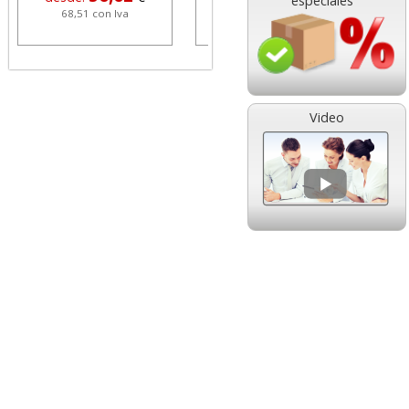
especiales
68,51 con Iva
1,08 con Iva
Video
HP 304 302 Color,
Cartucho HP 304 - 302
Cartucho original
Negro, original
N9K05AE tricolor
N9K06AE
14,89
14,87
desde:
€
desde:
€
18,02 con Iva
17,99 con Iva