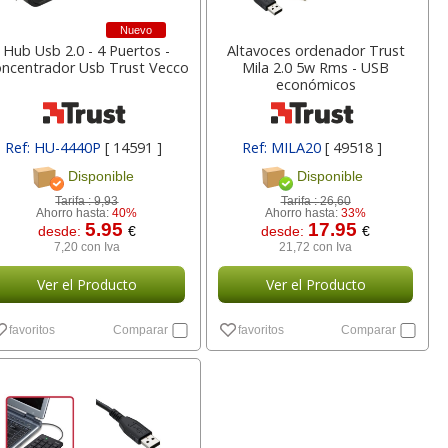
7
249,30
25,75
€
desde:
€
desde:
€
Nuevo
a
301,65 con Iva
31,16 con Iva
Hub Usb 2.0 - 4 Puertos -
Altavoces ordenador Trust
ncentrador Usb Trust Vecco
Mila 2.0 5w Rms - USB
económicos
Ref: HU-4440P
[ 14591 ]
Ref: MILA20
[ 49518 ]
Disponible
Disponible
Tarifa :
9,93
Tarifa :
26,60
Ahorro hasta:
40%
Ahorro hasta:
33%
5.95
17.95
desde:
€
desde:
€
7,20 con Iva
21,72 con Iva
vas -
Dymo Letratag LT-
Bic 4 Colores Frozen
- 2
200B Rotuladora
Oro mate Metalizado
Ver el Producto
Ver el Producto
 dia
etiquetadora bluetooth
favoritos
Comparar
favoritos
Comparar
lor,
Cartucho HP 304 - 302
Cartucho HP 304XL -
inal
Negro, original
302XL Tricolor alta
5
34,27
1,95
€
desde:
€
desde:
€
olor
N9K06AE
capacidad deskjet
a
41,47 con Iva
2,36 con Iva
9
14,87
37,87
€
desde:
€
desde:
€