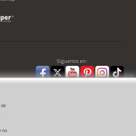
Síguenos en :
y de
kies
a ) CEE:
y no