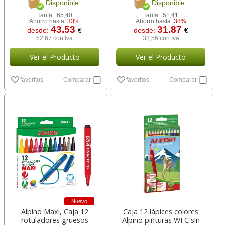
Disponible
Disponible
Tarifa :
65,40
Tarifa :
51,41
Ahorro hasta:
33%
Ahorro hasta:
38%
43.53
31.87
desde:
€
desde:
€
52,67 con Iva
38,56 con Iva
Ver el Producto
Ver el Producto
favoritos
Comparar
favoritos
Comparar
Nuevo
Alpino Maxi, Caja 12
Caja 12 lápices colores
rotuladores gruesos
Alpino pinturas WFC sin