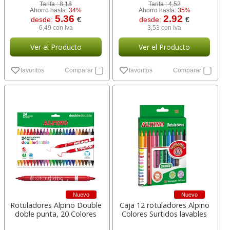
Tarifa :
8,18
Tarifa :
4,52
Ahorro hasta:
34%
Ahorro hasta:
35%
5.36
2.92
desde:
€
desde:
€
6,49 con Iva
3,53 con Iva
Ver el Producto
Ver el Producto
favoritos
Comparar
favoritos
Comparar
Nuevo
Nuevo
Rotuladores Alpino Double
Caja 12 rotuladores Alpino
doble punta, 20 Colores
Colores Surtidos lavables