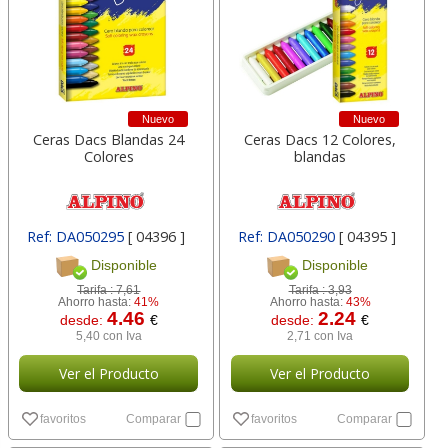
Nuevo
Nuevo
Ceras Dacs Blandas 24
Ceras Dacs 12 Colores,
Colores
blandas
Ref: DA050295
[ 04396 ]
Ref: DA050290
[ 04395 ]
Disponible
Disponible
Tarifa :
7,61
Tarifa :
3,93
Ahorro hasta:
41%
Ahorro hasta:
43%
4.46
2.24
desde:
€
desde:
€
5,40 con Iva
2,71 con Iva
Ver el Producto
Ver el Producto
favoritos
Comparar
favoritos
Comparar