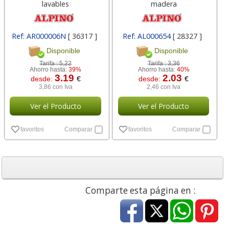
lavables
madera
Ref: AR000006N
[ 36317 ]
Ref: AL000654
[ 28327 ]
Disponible
Disponible
Tarifa :
5,22
Tarifa :
3,36
Ahorro hasta:
39%
Ahorro hasta:
40%
3.19
2.03
desde:
€
desde:
€
3,86 con Iva
2,46 con Iva
Ver el Producto
Ver el Producto
favoritos
Comparar
favoritos
Comparar
Comparte esta página en :