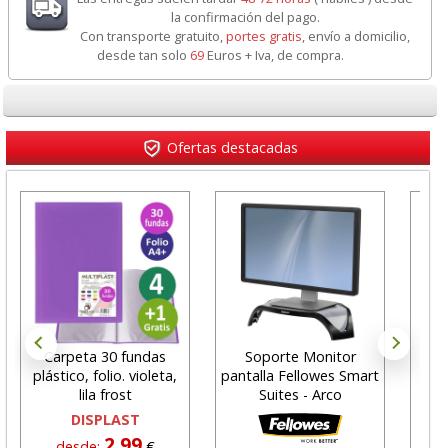
la confirmación del pago.
Con transporte gratuito,
portes gratis
, envío a domicilio,
desde tan solo
69
Euros + Iva, de compra.
Ofertas destacadas
Carpeta 30 fundas
Soporte Monitor
Gra
plástico, folio. violeta,
pantalla Fellowes Smart
Flat
lila frost
Suites - Arco
DISPLAST
2,99
desde:
€