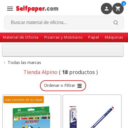
0
×
Volver
Material de Oficina
Pizarras y Mobiliario
Papel
Máquinas
↑
Todas las marcas
Tienda Alpino
(
18
productos )
Ordenar o Filtrar
más vendido de su clase