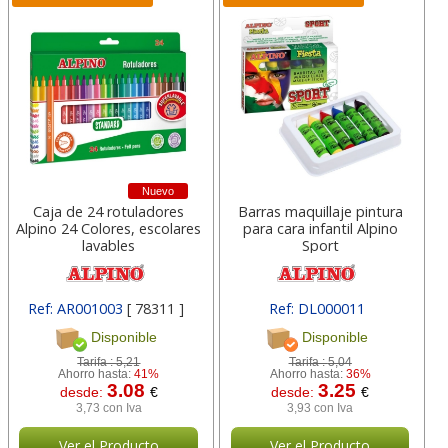
Nuevo
Caja de 24 rotuladores
Barras maquillaje pintura
Alpino 24 Colores, escolares
para cara infantil Alpino
lavables
Sport
Ref: AR001003
[ 78311 ]
Ref: DL000011
Disponible
Disponible
Tarifa :
5,21
Tarifa :
5,04
Ahorro hasta:
41%
Ahorro hasta:
36%
3.08
3.25
desde:
€
desde:
€
3,73 con Iva
3,93 con Iva
Ver el Producto
Ver el Producto