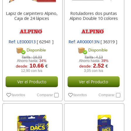
Lapiz de carpintero Alpino,
Rotuladores dos puntas
Caja de 24 lápices
Alpino Double 10 colores
Ref: LE000013
[ 62941 ]
Ref: AR000013N
[ 36319 ]
Disponible
Disponible
Tarifa :
16,03
Tarifa :
4,13
Ahorro hasta:
34%
Ahorro hasta:
39%
10.66
2.52
desde:
€
desde:
€
12,90 con Iva
3,05 con Iva
Ver el Producto
Ver el Producto
favoritos
Comparar
favoritos
Comparar