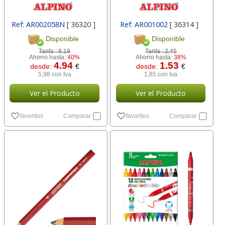
Ref: AR002058N
[ 36320 ]
Ref: AR001002
[ 36314 ]
Disponible
Disponible
Tarifa :
8,19
Tarifa :
2,45
Ahorro hasta:
40%
Ahorro hasta:
38%
4.94
1.53
desde:
€
desde:
€
5,98 con Iva
1,85 con Iva
Ver el Producto
Ver el Producto
favoritos
Comparar
favoritos
Comparar