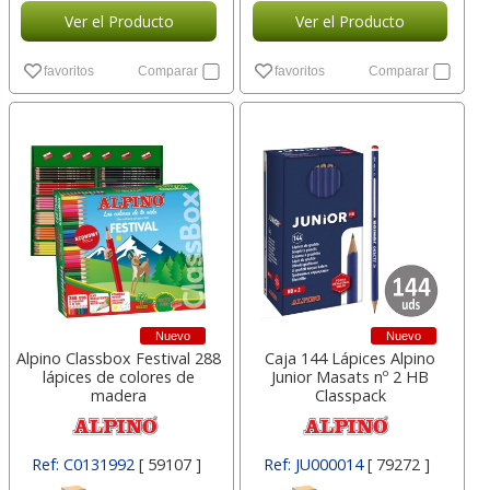
Ver el Producto
Ver el Producto
favoritos
Comparar
favoritos
Comparar
Nuevo
Nuevo
Alpino Classbox Festival 288
Caja 144 Lápices Alpino
lápices de colores de
Junior Masats nº 2 HB
madera
Classpack
Ref: C0131992
[ 59107 ]
Ref: JU000014
[ 79272 ]