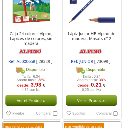
Caja 24 colores Alpino,
Lápiz Junior HB Alpino de
Lapices de colores, sin
madera, Masats nº 2
madera
Ref: AL000658
[ 28329 ]
Ref: JUNIOR
[ 73099 ]
Disponible
Disponible
Tarifa :
6,34
Tarifa :
0,34
Ahorro hasta:
38%
Ahorro hasta:
38%
3.93
0.21
desde:
€
desde:
€
4,76 con Iva
0,25 con Iva
Ver el Producto
Ver el Producto
favoritos
Comparar
favoritos
Comparar
más vendido de su clase
más vendido de su clase