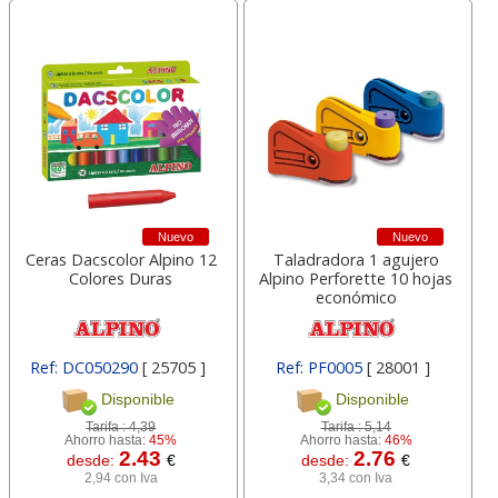
Nuevo
Nuevo
Ceras Dacscolor Alpino 12
Taladradora 1 agujero
Colores Duras
Alpino Perforette 10 hojas
económico
Ref: DC050290
[ 25705 ]
Ref: PF0005
[ 28001 ]
Disponible
Disponible
Tarifa :
4,39
Tarifa :
5,14
Ahorro hasta:
45%
Ahorro hasta:
46%
2.43
2.76
desde:
€
desde:
€
2,94 con Iva
3,34 con Iva