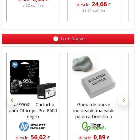
24,66
desde:
€
3,62 con Iva
29,84 con Iva
Lo + Nuevo
HP 950XL - Cartucho
Goma de borrar
H
para Officejet Pro 8600
moldeable maleable
C
negro
para carboncillo o
N
grafito
56,62
0,89
desde:
€
desde:
€