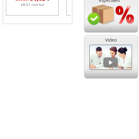
especiales
68,51 con Iva
1,08 con Iva
Video
HP 304 302 Color,
Cartucho HP 304 - 302
Cartucho original
Negro, original
N9K05AE tricolor
N9K06AE
14,89
14,87
desde:
€
desde:
€
18,02 con Iva
17,99 con Iva