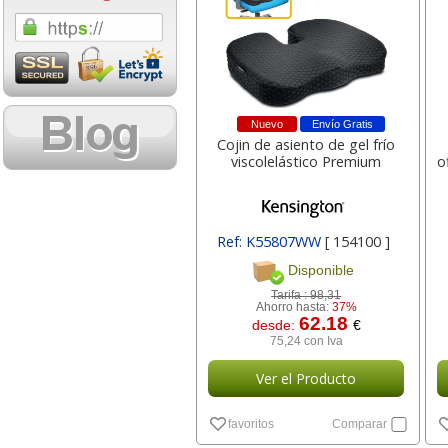
1,08 con Iva
18,02 con Iv
Nuevo
Envío Gratis
Cojin de asiento de gel frío
viscolelástico Premium
o
Cartucho HP 304 - 302
Cartucho HP 30
Ref: K55807WW
[ 154100 ]
Negro, original
302XL Tricolor
Disponible
N9K06AE
capacidad des
Tarifa :
98,31
Ahorro hasta:
37%
62.18
desde:
€
14,87
37,8
desde:
€
desde:
75,24 con Iva
17,99 con Iva
45,82 con Iv
Ver el Producto
favoritos
Comparar