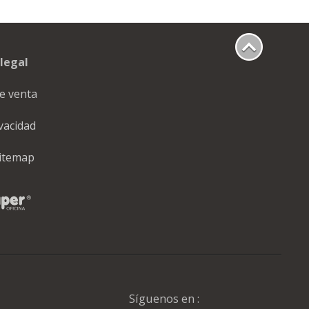
legal
e venta
ivacidad
itemap
Síguenos en :