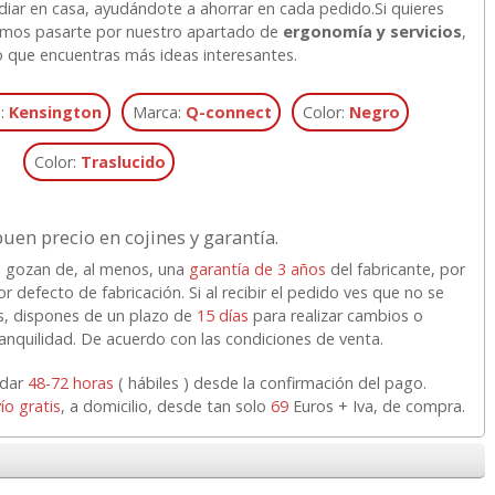
udiar en casa, ayudándote a ahorrar en cada pedido.
Si quieres
mos pasarte por nuestro apartado de
ergonomía y servicios
,
 que encuentras más ideas interesantes.
:
Kensington
Marca:
Q-connect
Color:
Negro
Color:
Traslucido
buen precio en cojines y garantía.
os gozan de, al menos, una
garantía de 3 años
del fabricante, por
or defecto de fabricación. Si al recibir el pedido ves que no se
s, dispones de un plazo de
15 días
para realizar cambios o
anquilidad. De acuerdo con las condiciones de venta.
rdar
48-72 horas
( hábiles ) desde la confirmación del pago.
ío gratis
, a domicilio, desde tan solo
69
Euros + Iva, de compra.