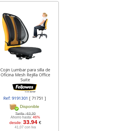
Cojin Lumbar para silla de
Oficina Mesh Rejilla Office
Suite
Ref: 9191301
[ 71751 ]
Disponible
Tarifa :
63,30
Ahorro hasta:
46%
33.94
desde:
€
41,07 con Iva