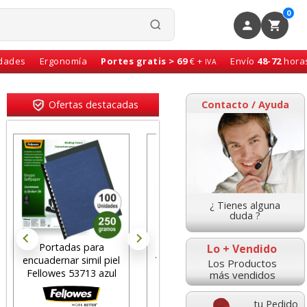
0
idades
Ergonomía
Portes gratis > 69
€ +
Envío
48-72
hora
IVA
Ofertas destacadas
Contacto / Ayuda
¿ Tienes alguna
duda ?
Alfombrilla Raton
Fundas multitaladro
Lo + Vendido
iel
Viscoelastica Memory
Folio BASIK ECO, 50
Los Productos
ul
Foam Fellowes
micras económicas
más vendidos
tu Pedido