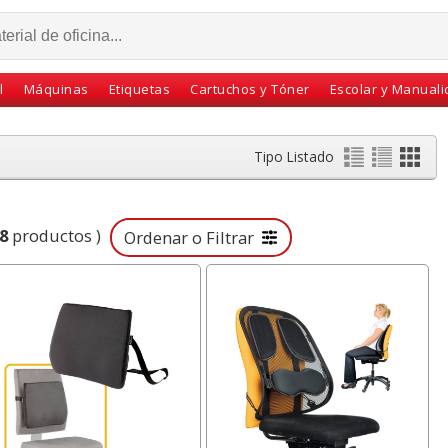
l
Máquinas
Etiquetas
Cartuchos y Tóner
Escolar y Manual
Tipo Listado
8
productos )
Ordenar o Filtrar
ara monitor
Boligrafo para regalar
Portadas para
45 Grados -
Pelikan Classic Jazz
encuadernar simil p
lowes
Marfil crema
Fellowes 53713 az