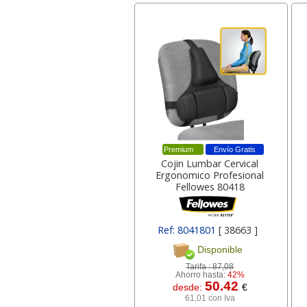
Premium
Envío Gratis
Cojin Lumbar Cervical
Ergonomico Profesional
Fellowes 80418
Ref: 8041801
[ 38663 ]
Disponible
Tarifa :
87,08
Ahorro hasta:
42%
50.42
desde:
€
61,01 con Iva