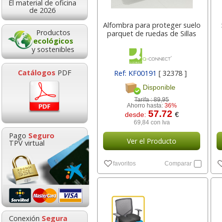
El material de oficina
11,33
4,67
desde:
€
desde:
€
desde:
de 2026
13,71 con Iva
5,65 con Iva
37,38 
Alfombra para proteger suelo
Productos
parquet de ruedas de Sillas
ecológicos
y sostenibles
Catálogos
PDF
Ref: KF00191
[ 32378 ]
Disponible
Tarifa :
89,95
Ahorro hasta:
36%
57.72
desde:
€
69,84 con Iva
oporte para monitor
Boligrafo para regalar
Portad
Pago
Seguro
iratorio 45 Grados -
Pelikan Classic Jazz
encuaderna
Ver el Producto
TPV virtual
Fellowes
Marfil crema
Fellowes 
favoritos
Comparar
Goma de borrar
HP 304 302 Co
moldeable maleable
Cartucho orig
30,89
4,99
desde:
€
desde:
€
desde
para carboncillo o
N9K05AE tric
37,38 con Iva
6,04 con Iva
10,88 
grafito
0,89
14,8
Conexión
Segura
desde:
€
desde: