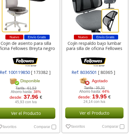
a
17,99 con Iva
45,82 con Iva
Nuevo
Envío Gratis
Nuevo
Envío Gratis
Cojin de asiento para silla
Cojín respaldo bajo lumbar
ficina Fellowes Breyta negro
para silla de oficina Fellowes
4XL -
HP 950XL - Cartucho
Goma de borrar
Ref: 100119850
[ 173382 ]
Ref: 8036501
[ 80365 ]
 alta
para Officejet Pro 8600
moldeable maleable
Agotado
Disponible
kjet
negro
para carboncillo o
grafito
Tarifa :
35,31
Tarifa :
61,53
Ahorro hasta:
44%
Ahorro hasta:
38%
19.95
37.96
desde:
€
desde:
€
7
56,62
0,89
€
desde:
€
desde:
€
24,14 con Iva
45,93 con Iva
a
68,51 con Iva
1,08 con Iva
Ver el Producto
Ver el Producto
favoritos
Comparar
favoritos
Comparar