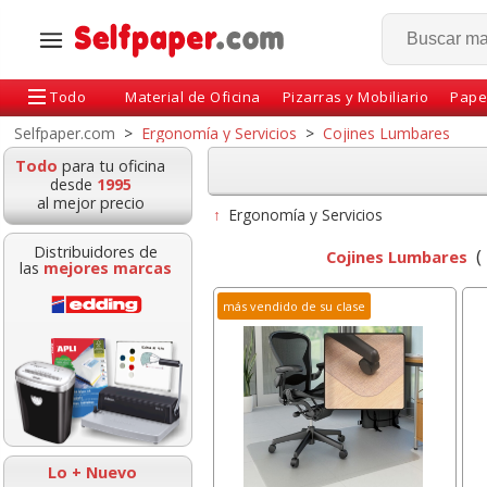
Todo
Material de Oficina
Pizarras y Mobiliario
Pape
Selfpaper.com
>
Ergonomía y Servicios
>
Cojines Lumbares
Todo
para tu oficina
desde
1995
al mejor precio
↑
Ergonomía y Servicios
Distribuidores de
(
Cojines Lumbares
las
mejores marcas
más vendido de su clase
Alfombrilla Raton
Fundas multitaladro
Soporte p
iscoelastica Memory
Folio BASIK ECO, 50
Giratorio 
Foam Fellowes
micras económicas
Fel
Lo + Nuevo