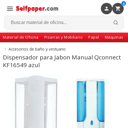
0
×
Volver
Material de Oficina
Pizarras y Mobiliario
Papel
Máquinas
↑
Accesorios de baño y vestuario
Dispensador para Jabon Manual Qconnect
KF16549 azul