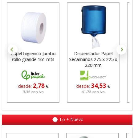
Papel higienico Jumbo
Dispensador Papel
Dis
rollo grande 161 mts
Secamanos 275 x 225 x
p
220 mm
e
2,78
34,53
desde:
€
desde:
€
3,36 con Iva
41,78 con Iva
Lo + Nuevo