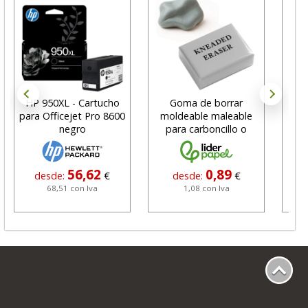
HP 950XL - Cartucho
Goma de borrar
H
para Officejet Pro 8600
moldeable maleable
C
negro
para carboncillo o
N
grafito
56,62
0,89
desde:
€
desde:
€
68,51 con Iva
1,08 con Iva