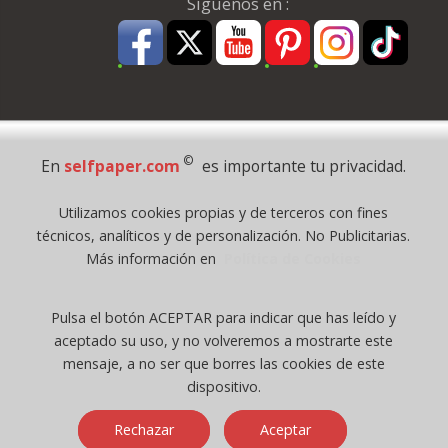
Síguenos en :
Pago Seguro
©
En
selfpaper.com
es importante tu privacidad.
© 1995 - 2026 Grupo Selfpaper.
Utilizamos cookies propias y de terceros con fines
Todos los derechos reservados
técnicos, analíticos y de personalización. No Publicitarias.
©selfpaper.com, y las webs de ©gruposelfpaper.org están gestionadas, y
Más información en
Política de Cookies
son propiedad de :
Suministros de Oficina Self-Paper, S.L. - C.I.F. B97233654, inscrita en el
Pulsa el botón ACEPTAR para indicar que has leído y
Registro Mercantil de Valencia ( España ) CEE:
aceptado su uso, y no volveremos a mostrarte este
Tomo 7263, Libro 4565, Folio 1, Sección 8, Hoja V-85203.
mensaje, a no ser que borres las cookies de este
dispositivo.
Móvil / Tablet - Bot mozilla/5.0 (linux; android 14; pixel 8)
Rechazar
Aceptar
applewebkit/537.36 (khtml, like gecko) chrome/131.0.0.0 mobile