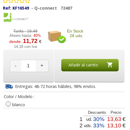
Ref:
KF16549
-
Q-connect
72487
Tarifa :
19,49
En Stock
Ahorro hasta:
40%
28 uds.
11,72
desde:
€
14,18 con Iva
Añadir al carrito
-
+
Entregas: 48-72 horas hábiles, 98% envíos.
Color / Modelo :
blanco
Descuento
Precio
1
30%
13,63
€
ud.
2
33%
13,10
€
uds.