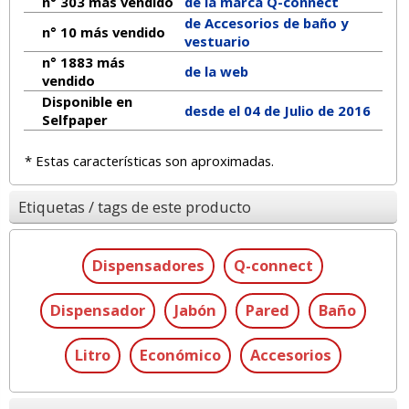
n° 303 más vendido
de la marca
Q-connect
de Accesorios de baño y
n° 10 más vendido
vestuario
n° 1883 más
de la web
vendido
Disponible en
desde el 04 de Julio de 2016
Selfpaper
* Estas características son aproximadas.
Etiquetas / tags de este producto
Dispensadores
Q-connect
Dispensador
Jabón
Pared
Baño
Litro
Económico
Accesorios