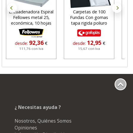
Encuadenadora Espiral
Carpetas de 100
Ta
Fellowes metal 25,
Fundas Con gomas
Fel
económica, 10 hojas
tapa rigida poliuro
L
92,36
12,95
desde:
€
desde:
€
111,76 con Iva
15,67 con Iva
¿ Necesitas ayuda ?
Nosotros, Quiénes Somos
Opiniones