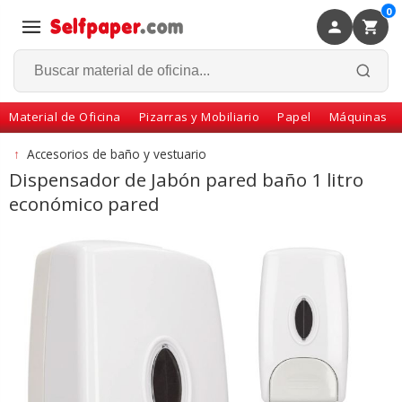
0
×
Volver
Material de Oficina
Pizarras y Mobiliario
Papel
Máquinas
↑
Accesorios de baño y vestuario
Dispensador de Jabón pared baño 1 litro
económico pared