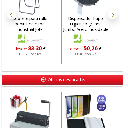
Soporte para rollo
Dispensador Papel
Dis
bobina de papel
Higienico grande
A
industrial Jofel
Jumbo Acero Inoxidable
Q
83,30
50,26
desde:
€
desde:
€
100,79 con Iva
60,81 con Iva
Ofertas destacadas