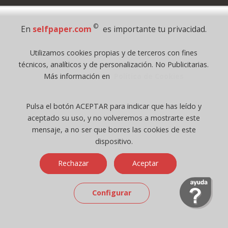
Pago Seguro
©
En
selfpaper.com
es importante tu privacidad.
© 1995 - 2026 Grupo Selfpaper.
Utilizamos cookies propias y de terceros con fines
Todos los derechos reservados
técnicos, analíticos y de personalización. No Publicitarias.
©selfpaper.com, y las webs de ©gruposelfpaper.org están gestionadas, y
Más información en
Política de Cookies
son propiedad de :
Suministros de Oficina Self-Paper, S.L. - C.I.F. B97233654, inscrita en el
Pulsa el botón ACEPTAR para indicar que has leído y
Registro Mercantil de Valencia ( España ) CEE:
aceptado su uso, y no volveremos a mostrarte este
Tomo 7263, Libro 4565, Folio 1, Sección 8, Hoja V-85203.
mensaje, a no ser que borres las cookies de este
dispositivo.
Móvil / Tablet - Bot mozilla/5.0 (linux; android 14; pixel 8)
Rechazar
Aceptar
applewebkit/537.36 (khtml, like gecko) chrome/131.0.0.0 mobile
safari/537.36; claudebot/1.0; +claudebot@anthropic.com) - Google
Chrome
Configurar
Ip: 216.73.217.46 -
↑ 896 → 448 ppp