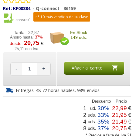
Ref:
KF00884
-
Q-connect
36159
n° 10 más vendido de su clase
Tarifa :
32,87
En Stock
Ahorro hasta:
37%
149 uds.
20,75
desde:
€
25,11 con Iva
Añadir al carrito
-
+
Entregas: 48-72 horas hábiles, 98% envíos.
Descuento
Precio
1
30%
22,99
€
ud.
2
33%
21,95
€
uds.
4
35%
21,49
€
uds.
8
37%
20,75
€
uds.
* Precios a falta de Iva 21