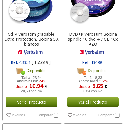
Cd-R Verbatim grabable,
DVD+R Verbatim Bobina
Extra Protection, Bobina 50,
spindle 10 dvd 4,7 GB 16x
blancos
AZO
Ref: 43351
[ 155619 ]
Ref: 43498
Disponible
Disponible
Tarifa :
23,94
Tarifa :
8,33
Ahorro hasta:
29%
Ahorro hasta:
32%
16.94
5.65
desde:
€
desde:
€
20,50 con Iva
6,84 con Iva
Ver el Producto
Ver el Producto
favoritos
Comparar
favoritos
Comparar