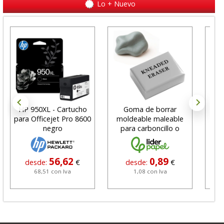
Lo + Nuevo
HP 950XL - Cartucho
Goma de borrar
H
para Officejet Pro 8600
moldeable maleable
C
negro
para carboncillo o
N
grafito
56,62
0,89
desde:
€
desde:
€
68,51 con Iva
1,08 con Iva