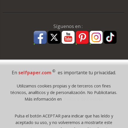
Síguenos en :
Pago Seguro
©
En
selfpaper.com
es importante tu privacidad.
© 1995 - 2026 Grupo Selfpaper.
Utilizamos cookies propias y de terceros con fines
Todos los derechos reservados
técnicos, analíticos y de personalización. No Publicitarias.
©selfpaper.com, y las webs de ©gruposelfpaper.org están gestionadas, y
Más información en
Política de Cookies
son propiedad de :
Suministros de Oficina Self-Paper, S.L. - C.I.F. B97233654, inscrita en el
Pulsa el botón ACEPTAR para indicar que has leído y
Registro Mercantil de Valencia ( España ) CEE:
aceptado su uso, y no volveremos a mostrarte este
Tomo 7263, Libro 4565, Folio 1, Sección 8, Hoja V-85203.