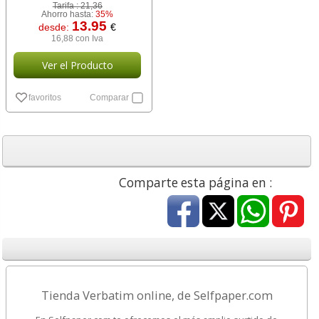
Tarifa :
21,36
Ahorro hasta:
35%
13.95
desde:
€
16,88 con Iva
Ver el Producto
favoritos
Comparar
Comparte esta página en :
Tienda Verbatim online, de Selfpaper.com