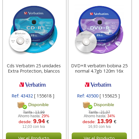
Cds Verbatim 25 unidades
DVD+R verbatim bobina 25
Extra Protection, blancos
normal 4.7gb 120m 16x
Ref: 43432
[ 155618 ]
Ref: 43500
[ 155625 ]
Disponible
Disponible
Tarifa :
13,99
Tarifa :
21,07
Ahorro hasta:
29%
Ahorro hasta:
34%
9.94
13.99
desde:
€
desde:
€
12,03 con Iva
16,93 con Iva
Ver el Producto
Ver el Producto