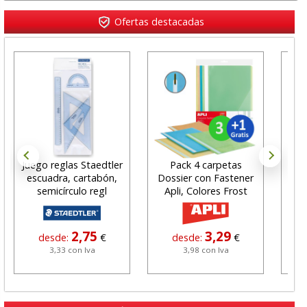
Ofertas destacadas
Juego reglas Staedtler
Pack 4 carpetas
escuadra, cartabón,
Dossier con Fastener
Ma
semicírculo regl
Apli, Colores Frost
2,75
3,29
desde:
€
desde:
€
3,33 con Iva
3,98 con Iva