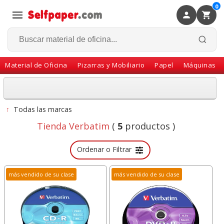
0
×
Volver
Material de Oficina
Pizarras y Mobiliario
Papel
Máquinas
↑
Todas las marcas
Tienda Verbatim
(
5
productos )
Ordenar o Filtrar
más vendido de su clase
más vendido de su clase