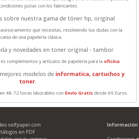
ondiciones justas con los fabricantes.
 sobre nuestra gama de tóner hp, original
asesoramiento que necesitas, resolviendo tus dudas con la
canía de una papelería clásica.
vida y novedades en toner original - tambor
res complementos y artículos de papelería para la
oficina
.
s mejores modelos de
informatica, cartuchos y
toner
.
o en 48-72 horas laborables con
Envío Gratis
desde 69 Euros.
deo selfpaper.com
Información 
tálogos en PDF
galos con tu compra
Condiciones d