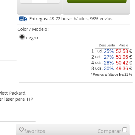
6
59,01
182,34
€
desde:
€
desde:
€
va
71,40 con Iva
220,63 con Iva
Entregas: 48-72 horas hábiles, 98% envíos.
Color / Modelo :
negro
Descuento
Precio
1
25%
52,58
€
ud.
2
27%
51,06
€
uds.
4
28%
50,42
€
uds.
8
30%
49,36
€
uds.
* Precios a falta de Iva 21 %
oner
Toner HP CE311A
Toner HP 44A original,
 , 6500
126A, original,
negro HP CF244A,
P2055
CP1025NW M175
M15A, M15W,
lett Packard,
MFPM28W
r láser para: HP
lor,
Cartucho HP 304 - 302
Cartucho HP 304XL -
inal
Negro, original
302XL Tricolor alta
34
65,00
50,68
€
desde:
€
desde:
€
olor
N9K06AE
capacidad deskjet
va
78,65 con Iva
61,32 con Iva
favoritos
Comparar
9
14,87
37,87
€
desde:
€
desde:
€