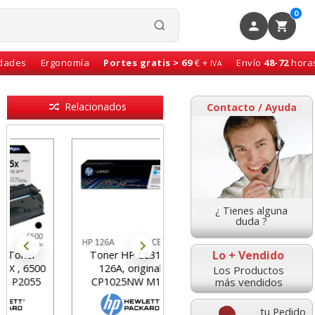
0
idades
Ergonomía
Portes gratis > 69
€ +
Envío
48-72
hora
IVA
Relacionados
Contacto / Ayuda
¿ Tienes alguna
duda ?
Lo + Vendido
Toner HP CE311A
Toner HP 44A original,
126A, original,
negro HP CF244A,
Los Productos
más vendidos
CP1025NW M175
M15A, M15W,
MFPM28W
tu Pedido