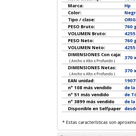
Marca:
Hp
Color:
Neg
Tipo / clase:
ORIG
PESO Bruto:
760 
VOLUMEN Bruto:
4255
PESO Neto:
760
g
VOLUMEN Neto:
4255
DIMENSIONES Con caja:
370 
( Ancho x Alto x Profundo )
DIMENSIONES Netas:
370
( Ancho x Alto x Profundo )
EAN unidad:
1907
n° 108 más vendido
de l
n° 51 más vendido
de Tó
n° 3899 más vendido
de l
Disponible en Selfpaper
desde
* Estas características son aproxim