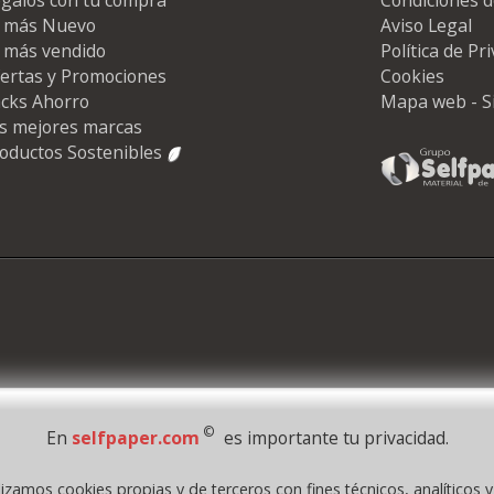
 más Nuevo
Aviso Legal
 más vendido
Política de Pr
ertas y Promociones
Cookies
cks Ahorro
Mapa web - S
s mejores marcas
oductos Sostenibles
©
En
selfpaper.com
es importante tu privacidad.
lizamos cookies propias y de terceros con fines técnicos, analíticos 