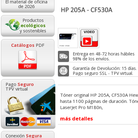
El material de oficina
65,00
50,68
99,1
de 2026
de:
€
desde:
€
desde:
,65 con Iva
61,32 con Iva
119,98 con I
Productos
ecológicos
y sostenibles
Catálogos
PDF
Entrega en 48-72 horas hábiles
98% de los envíos.
Garantía de Devolución: 15 días.
Pago seguro SSL - TPV virtual.
HP 131X CF210X
HP CE310A, toner
HP CE505X T
Pago
Seguro
aserjet Pro 200
original 126A BK, 1200
Original HP 05X
TPV virtual
Pags. CP1025NW
Paginas para 
Tóner original HP 205A, CF530A Hew
hasta 1100 páginas de duración. Tóne
Goma de borrar
HP 304 302 Co
LaserJet Pro M180n,
moldeable maleable
Cartucho orig
99,16
59,01
182,
de:
€
desde:
€
desde:
para carboncillo o
N9K05AE tric
más detalles
9,98 con Iva
71,40 con Iva
220,63 con I
grafito
0,89
14,8
Conexión
Segura
desde:
€
desde: