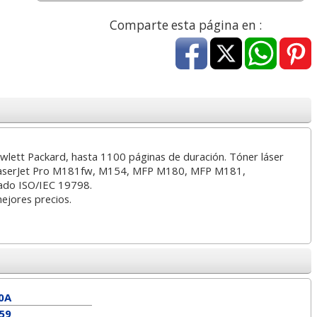
a
17,99 con Iva
45,82 con Iva
Comparte esta página en :
lett Packard, hasta 1100 páginas de duración. Tóner láser
4XL -
HP 950XL - Cartucho
Goma de borrar
LaserJet Pro M181fw, M154, MFP M180, MFP M181,
 alta
para Officejet Pro 8600
moldeable maleable
mado ISO/IEC 19798.
kjet
negro
para carboncillo o
mejores precios.
grafito
7
56,62
0,89
€
desde:
€
desde:
€
a
68,51 con Iva
1,08 con Iva
0A
59