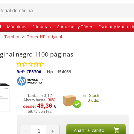
l
Máquinas
Etiquetas
Cartuchos y Tóner
Escolar y Manual
l - Tambor
>
Tóner HP, original
ginal negro 1100 páginas
Ref:
CF530A
-
Hp
154059
Tarifa :
70,12
En Stock
Ahorro hasta:
30%
3 uds.
49,36
desde:
€
CF210X
HP CE310A, toner
HP CE505X Toner
59,73 con Iva
Pro 200
original 126A BK, 1200
Original HP 05X , 6500
Pags. CP1025NW
Paginas para P2055
Añadir al carrito
-
+