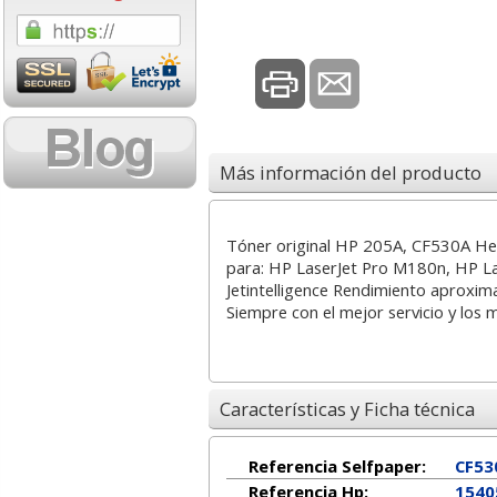
1,08 con Iva
18,02 con Iv
Más información del producto
Tóner original HP 205A, CF530A Hew
Cartucho HP 304 - 302
Cartucho HP 30
para: HP LaserJet Pro M180n, HP 
Negro, original
302XL Tricolor
Jetintelligence Rendimiento aproxi
N9K06AE
capacidad des
Siempre con el mejor servicio y los 
14,87
37,8
desde:
€
desde:
17,99 con Iva
45,82 con Iv
Características y Ficha técnica
Referencia Selfpaper:
CF53
Referencia Hp:
1540