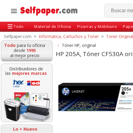
Todo
Material de Oficina
Pizarras y Mobiliario
Pape
Selfpaper.com
>
Informatica, Cartuchos y Toner
>
Toner Origina
Todo
para tu oficina
↑
Tóner HP, original
desde
1995
HP 205A, Tóner CF530A ori
al mejor precio
Distribuidores de
las
mejores marcas
r HP CE311A
Toner HP 44A original,
Toner HP 131X 
A, original,
negro HP CF244A,
Negro Laserjet 
025NW M175
M15A, M15W,
MFPM28W
Lo + Nuevo