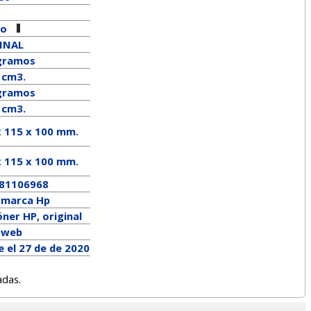
ro
INAL
gramos
 cm3.
ramos
 cm3.
x 115 x 100 mm.
x
115
x
100
mm.
81106968
a marca
Hp
ner HP, original
a web
 el 27 de de 2020
adas.