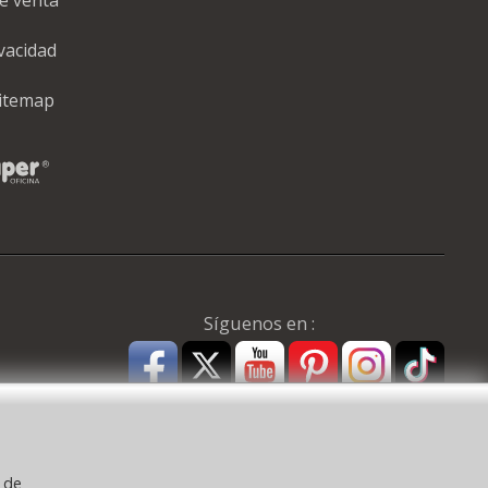
ivacidad
itemap
Síguenos en :
y de