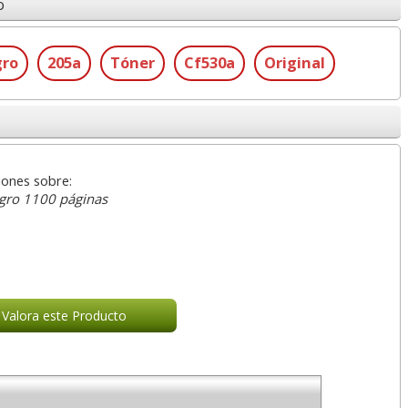
o
ro
205a
Tóner
Cf530a
Original
iones sobre:
gro 1100 páginas
Valora este Producto