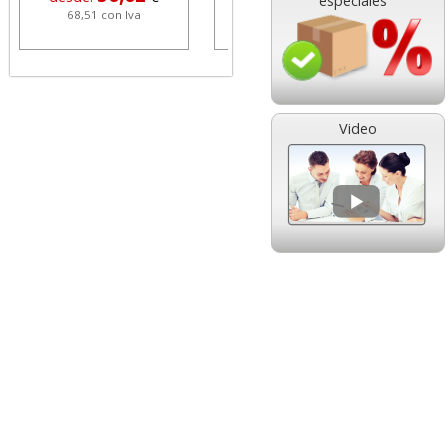
especiales
68,51 con Iva
1,08 con Iva
Video
HP 304 302 Color,
Cartucho HP 304 - 302
Cartucho original
Negro, original
N9K05AE tricolor
N9K06AE
14,89
14,87
desde:
€
desde:
€
18,02 con Iva
17,99 con Iva