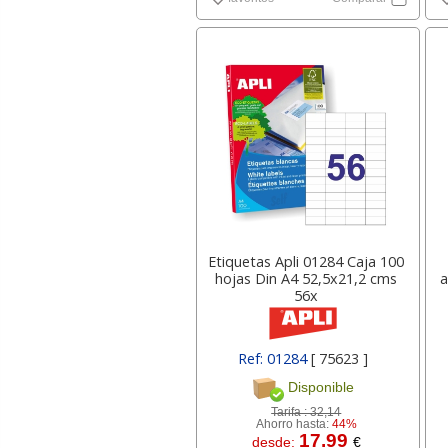
Etiquetas Apli 01284 Caja 100
hojas Din A4 52,5x21,2 cms
a
56x
Ref: 01284
[ 75623 ]
Disponible
Tarifa :
32,14
Ahorro hasta:
44%
17.99
desde:
€