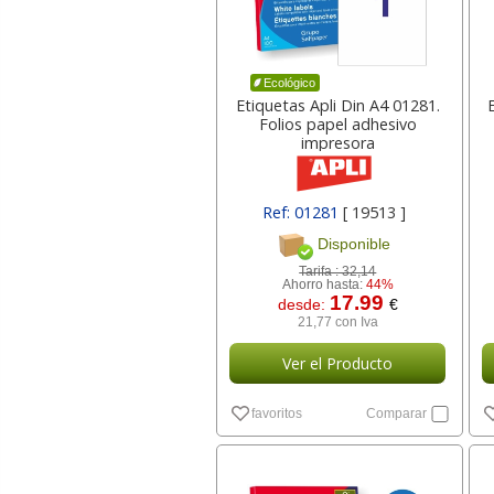
Ecológico
Etiquetas Apli Din A4 01281.
Folios papel adhesivo
impresora
Ref: 01281
[ 19513 ]
Disponible
Tarifa :
32,14
Ahorro hasta:
44%
17.99
desde:
€
21,77 con Iva
Ver el Producto
favoritos
Comparar