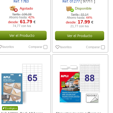
Ref: 1783
Ref: 01277
[ 97711 ]
Agotado
Disponible
Tarifa :
106,08
Tarifa :
32,14
Ahorro hasta:
42%
Ahorro hasta:
44%
61.79
17.99
desde:
€
desde:
€
74,77 con Iva
21,77 con Iva
Ver el Producto
Ver el Producto
favoritos
Comparar
favoritos
Comparar
Ecológico