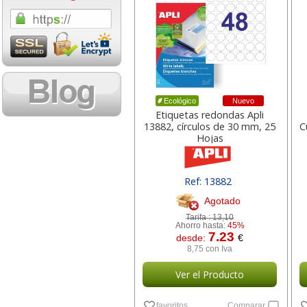
1,08 con Iva
18,02 con Iv
Nuevo
Ecológico
Etiquetas redondas Apli
13882, círculos de 30 mm, 25
C
Hojas
Cartucho HP 304 - 302
Cartucho HP 30
Negro, original
302XL Tricolor
Ref: 13882
N9K06AE
capacidad des
Agotado
Tarifa :
13,10
Ahorro hasta:
45%
14,87
37,8
desde:
€
desde:
7.23
desde:
€
17,99 con Iva
45,82 con Iv
8,75 con Iva
Ver el Producto
favoritos
Comparar