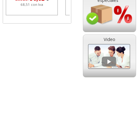
especiales
68,51 con Iva
1,08 con Iva
Video
HP 304 302 Color,
Cartucho HP 304 - 302
Cartucho original
Negro, original
N9K05AE tricolor
N9K06AE
14,89
14,87
desde:
€
desde:
€
18,02 con Iva
17,99 con Iva