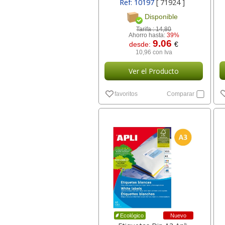
Ref: 10197
[ 71924 ]
Disponible
Tarifa :
14,80
Ahorro hasta:
39%
9.06
desde:
€
10,96 con Iva
Ver el Producto
favoritos
Comparar
Nuevo
Ecológico