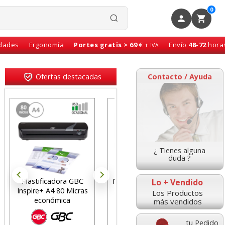
0
idades
Ergonomía
Portes gratis > 69
€ +
Envío
48-72
hora
IVA
Ofertas destacadas
Contacto / Ayuda
¿ Tienes alguna
duda ?
Notas adhesivas, cubo
soporte para elevar
Lo + Vendido
76x76 taco de 400
ordenador portatil
Los Productos
hojas amarillo
Fellowes Office-suite
más vendidos
tu Pedido