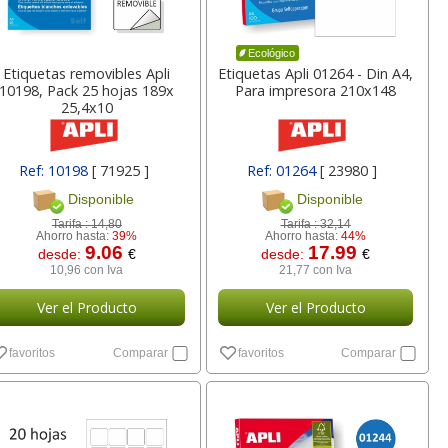
5
0,30
28,88
€
desde:
€
desde:
€
a
0,36 con Iva
34,94 con Iva
Ecológico
Etiquetas removibles Apli
Etiquetas Apli 01264 - Din A4,
10198, Pack 25 hojas 189x
Para impresora 210x148
25,4x10
Ref: 10198
[ 71925 ]
Ref: 01264
[ 23980 ]
Disponible
Disponible
Tarifa :
14,80
Tarifa :
32,14
Ahorro hasta:
39%
Ahorro hasta:
44%
9.06
17.99
desde:
€
desde:
€
a GBC
Notas adhesivas, cubo
soporte para elevar
10,96 con Iva
21,77 con Iva
 Micras
76x76 taco de 400
ordenador portatil
a
hojas amarillo
Fellowes Office-suite
Ver el Producto
Ver el Producto
lor,
Cartucho HP 304 - 302
Cartucho HP 304XL -
favoritos
Comparar
favoritos
Comparar
inal
Negro, original
302XL Tricolor alta
88
2,78
36,01
€
desde:
€
desde:
€
olor
N9K06AE
capacidad deskjet
va
3,36 con Iva
43,57 con Iva
9
14,87
37,87
€
desde:
€
desde:
€