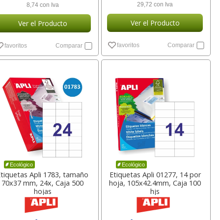
29,72 con Iva
8,74 con Iva
Ver el Producto
Ver el Producto
favoritos
Comparar
favoritos
Comparar
Ecológico
Ecológico
Etiquetas Apli 1783, tamaño
Etiquetas Apli 01277, 14 por
70x37 mm, 24x, Caja 500
hoja, 105x42.4mm, Caja 100
hojas
hjs