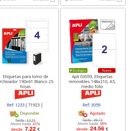
Nuevo
Ecológico
Etiquetas para lomo de
Apli 03059, Etiquetas
rchivador 190x61 Blanco 25
removibles 148x210, A5,
hojas
medio folio
Ref: 1233
[ 71923 ]
Ref: 3059
Agotado
Disponible
Tarifa :
39,73
Tarifa :
12,21
Ahorro hasta:
38%
Ahorro hasta:
41%
24.56
7.22
desde:
€
desde:
€