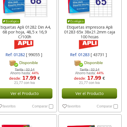
Ecológico
Ecológico
Etiquetas Apli 01282 Din A4,
Etiquetas impresora Apli
68 por hoja, 48,5 x 16,9
01283 65x 38x21.2mm caja
C/100h
100 hojas
Ref: 01282
[ 99055 ]
Ref: 01283
[ 43731 ]
Disponible
Disponible
Tarifa :
32,14
Tarifa :
32,14
Ahorro hasta:
44%
Ahorro hasta:
44%
17.99
17.99
desde:
€
desde:
€
21,77 con Iva
21,77 con Iva
Ver el Producto
Ver el Producto
favoritos
Comparar
favoritos
Comparar