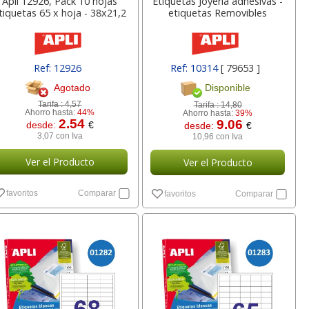
Apli 12926, Pack 10 hojas
Etiquetas Joyeria adhesivas -
tiquetas 65 x hoja - 38x21,2
etiquetas Removibles
Ref: 12926
Ref: 10314
[ 79653 ]
Agotado
Disponible
Tarifa :
4,57
Tarifa :
14,80
Ahorro hasta:
44%
Ahorro hasta:
39%
2.54
9.06
desde:
€
desde:
€
3,07 con Iva
10,96 con Iva
Ver el Producto
Ver el Producto
favoritos
Comparar
favoritos
Comparar