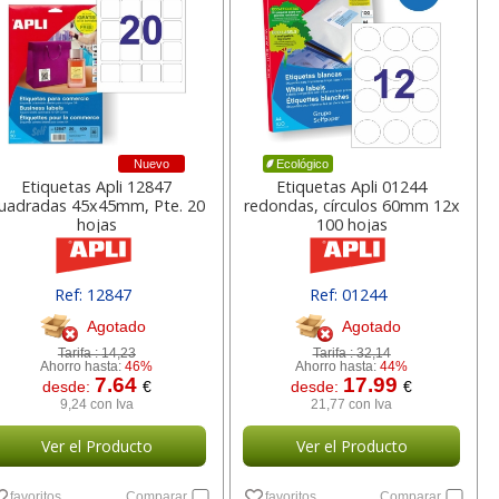
a
17,99 con Iva
45,82 con Iva
Nuevo
Ecológico
Etiquetas Apli 12847
Etiquetas Apli 01244
uadradas 45x45mm, Pte. 20
redondas, círculos 60mm 12x
hojas
100 hojas
4XL -
HP 950XL - Cartucho
Goma de borrar
 alta
para Officejet Pro 8600
moldeable maleable
Ref: 12847
Ref: 01244
kjet
negro
para carboncillo o
grafito
Agotado
Agotado
Tarifa :
14,23
Tarifa :
32,14
Ahorro hasta:
46%
Ahorro hasta:
44%
7
56,62
0,89
€
desde:
€
desde:
€
7.64
17.99
desde:
€
desde:
€
a
68,51 con Iva
1,08 con Iva
9,24 con Iva
21,77 con Iva
Ver el Producto
Ver el Producto
favoritos
Comparar
favoritos
Comparar