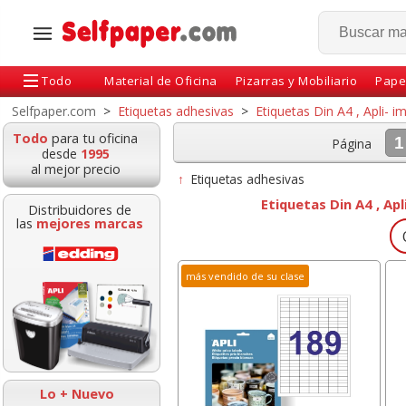
Todo
Material de Oficina
Pizarras y Mobiliario
Pape
Selfpaper.com
>
Etiquetas adhesivas
>
Etiquetas Din A4 , Apli- 
Todo
para tu oficina
1
Página
desde
1995
al mejor precio
↑
Etiquetas adhesivas
Etiquetas Din A4 , Ap
Distribuidores de
las
mejores marcas
O
más vendido de su clase
adhesivas, cubo
soporte para elevar
Casio FX-82M
6 taco de 400
ordenador portatil
Edition, Calcu
jas amarillo
Fellowes Office-suite
Cientifica, eco
Lo + Nuevo