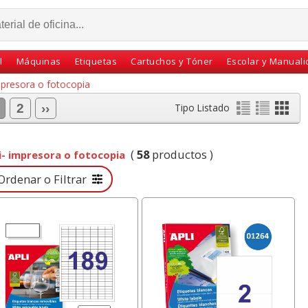
l
Máquinas
Etiquetas
Cartuchos y Tóner
Escolar y Manual
impresora o fotocopia
2
››
Tipo Listado
(
58
productos )
li- impresora o fotocopia
rdenar o Filtrar
S 2nd
Lápiz Staedtler Noris
Plastificadora GBC
ladora
120 - Nº 2 dureza HB
Inspire+ A4 80 Micras
nómica
lápices
económica