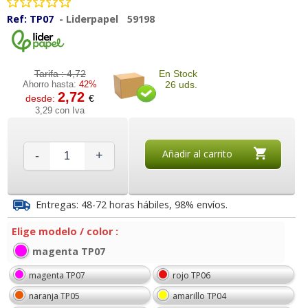
Ref:
TP07
-
Liderpapel
59198
Tarifa :
4,72
En Stock
Ahorro hasta:
42%
26 uds.
2,72
desde:
€
3,29 con Iva
Añadir al carrito
-
+
Entregas: 48-72 horas hábiles, 98% envíos.
Elige modelo / color :
magenta TP07
magenta TP07
rojo TP06
naranja TP05
amarillo TP04