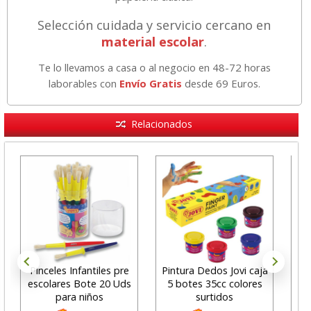
Selección cuidada y servicio cercano en
material escolar
.
Te lo llevamos a casa o al negocio en 48-72 horas
laborables con
Envío Gratis
desde 69 Euros.
Relacionados
Pinceles Infantiles pre
Pintura Dedos Jovi caja
Pa
escolares Bote 20 Uds
5 botes 35cc colores
Me
para niños
surtidos