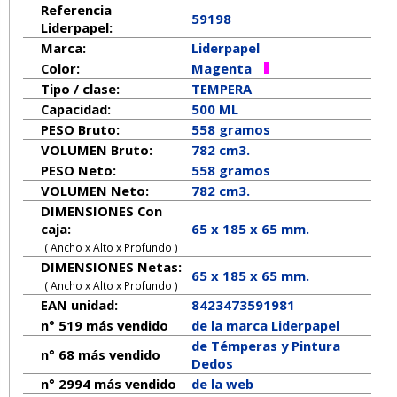
Referencia
59198
Liderpapel:
Marca:
Liderpapel
Color:
Magenta
Tipo / clase:
TEMPERA
Capacidad:
500 ML
PESO Bruto:
558 gramos
VOLUMEN Bruto:
782 cm3.
PESO Neto:
558
gramos
VOLUMEN Neto:
782 cm3.
DIMENSIONES Con
caja:
65 x 185 x 65 mm.
( Ancho x Alto x Profundo )
DIMENSIONES Netas:
65
x
185
x
65
mm.
( Ancho x Alto x Profundo )
EAN unidad:
8423473591981
n° 519 más vendido
de la marca
Liderpapel
de Témperas y Pintura
n° 68 más vendido
Dedos
n° 2994 más vendido
de la web