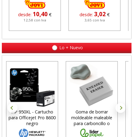
10,40
3,02
desde:
€
desde:
€
12,58 con Iva
3,65 con Iva
Lo + Nuevo
HP 950XL - Cartucho
Goma de borrar
H
para Officejet Pro 8600
moldeable maleable
C
negro
para carboncillo o
N
grafito