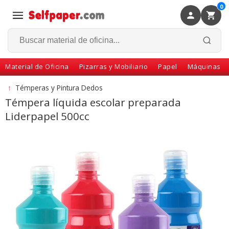
0
×
Volver
Material de Oficina
Pizarras y Mobiliario
Papel
Máquinas
↑
Témperas y Pintura Dedos
Témpera líquida escolar preparada
Liderpapel 500cc