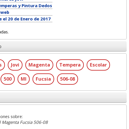
émperas y Pintura Dedos
a web
e el 20 de Enero de 2017
adas.
o
s
Jovi
Magenta
Tempera
Escolar
500
Ml
Fucsia
506-08
iones sobre:
ml Magenta Fucsia 506-08