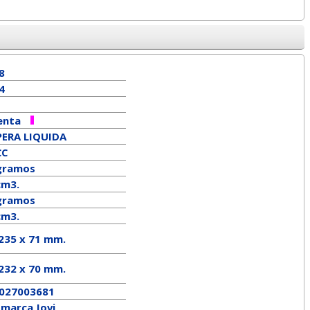
8
4
enta
ERA LIQUIDA
CC
gramos
cm3.
ramos
cm3.
 235 x 71 mm.
232
x
70
mm.
027003681
a marca
Jovi