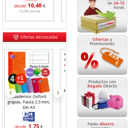
en
24-72
10,40
1,82
desde:
€
desde:
€
horas
12,58 con Iva
2,20 con Iva
Ofertas destacadas
Ofertas
y
Promociones
Tempera Jovi 12 Botes
Colores Surtidos +
Productos con
Pincel
Regalo
Directo
Rotulador Pizarra
Acuarelas Jovi pastilla
blanca edding 661
grande 30mm 22
6,74
desde:
€
borrable tipo veleda
colores escolares
8,16 con Iva
Packs
Ahorro
0,69
3,49
desde:
€
desde:
€