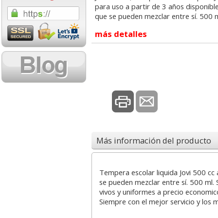
para uso a partir de 3 años disponibl
,83 con Iva
4,22 con Iva
1,40 con Iv
que se pueden mezclar entre sí. 500 m
más detalles
ctor roller Q-
Libro de Reservas -
Cuadernos Ox
 cinta 5 mm x 8
Agenda 2027 - 2
grapas, Pauta 
metros
Páginas cada dia
Din A5
Más información del producto
1,16
25,75
1,7
sde:
€
desde:
€
desde:
Tempera escolar liquida Jovi 500 cc 
,40 con Iva
31,16 con Iva
2,12 con Iv
se pueden mezclar entre sí. 500 ml. 
vivos y uniformes a precio economico
Siempre con el mejor servicio y los 