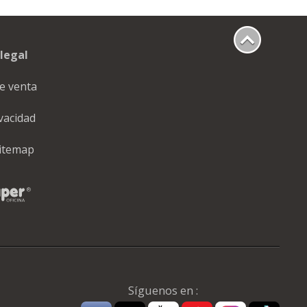
legal
e venta
ivacidad
itemap
Síguenos en :