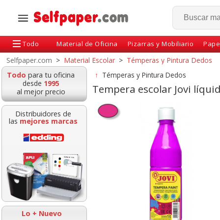
Todo
Material de Oficina
Pizarras y Mobiliario
Pape
Selfpaper.com
>
Material Escolar
>
Témperas y Pintura Dedos
Todo
para tu oficina
↑
Témperas y Pintura Dedos
desde
1995
Tempera escolar Jovi líqu
al mejor precio
Distribuidores de
las
mejores marcas
s Infantiles pre
Pinceles escolares Jovi
Tempera Jovi 12
res Bote 20 Uds
Blister numeros
Colores Surti
ara niños
0,4,6,8,12
Pincel
Lo + Nuevo