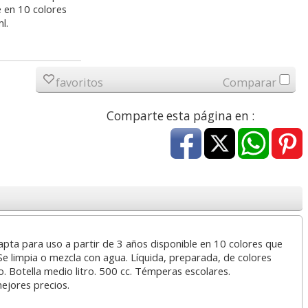
e en 10 colores
a
31,16 con Iva
2,12 con Iva
l.
favoritos
Comparar
Comparte esta página en :
ford
Rotulador Pizarra
Acuarelas Jovi pastilla
2.5 mm,
blanca edding 661
grande 30mm 22
borrable tipo veleda
colores escolares
5
0,69
3,49
€
desde:
€
desde:
€
apta para uso a partir de 3 años disponible en 10 colores que
a
0,83 con Iva
4,22 con Iva
Se limpia o mezcla con agua. Líquida, preparada, de colores
. Botella medio litro. 500 cc. Témperas escolares.
mejores precios.