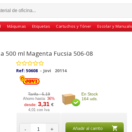
l
Máquinas
Etiquetas
Cartuchos y Tóner
Escolar y Manual
ida 500 ml Magenta Fucsia 506-08
Ref:
50608
-
Jovi
20114
Tarifa :
5,19
En Stock
Ahorro hasta:
36%
164 uds.
3,31
desde:
€
 Botes
Tempera escolar
Paleta Colores para
4,01 con Iva
dos +
líquida metalizada,
Mezclas de pinturas
dorada, Oro Jovi 500 ml
Añadir al carrito
-
+