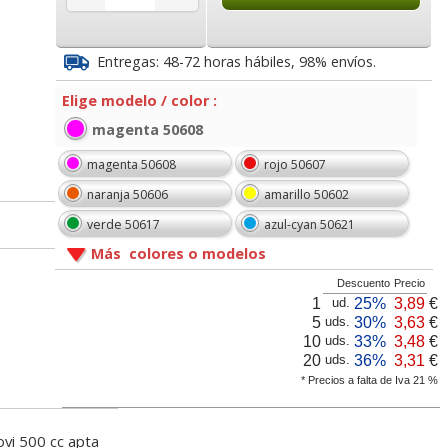
4
5,03
1,04
€
desde:
€
desde:
€
a
6,09 con Iva
1,26 con Iva
Entregas: 48-72 horas hábiles, 98% envíos.
Elige modelo / color :
magenta 50608
magenta 50608
rojo 50607
naranja 50606
amarillo 50602
verde 50617
azul-cyan 50621
Más colores o modelos
 para
Pinceles Infantiles pre
Pinceles escolares Jovi
turas
escolares Bote 20 Uds
Blister numeros
Descuento
Precio
para niños
0,4,6,8,12
1
25%
3,89
€
ud.
5
30%
3,63
€
uds.
er Q-
Libro de Reservas -
Cuadernos Oxford
10
33%
3,48
€
uds.
 mm x 8
Agenda 2027 - 2
grapas, Pauta 2.5 mm,
4
10,40
1,82
20
36%
3,31
€
uds.
€
desde:
€
desde:
€
Páginas cada dia
Din A5
* Precios a falta de Iva 21 %
a
12,58 con Iva
2,20 con Iva
6
25,75
1,75
ovi 500 cc apta
€
desde:
€
desde:
€