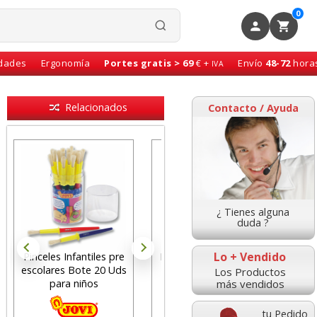
0
idades
Ergonomía
Portes gratis > 69
€ +
Envío
48-72
hora
IVA
Relacionados
Contacto / Ayuda
¿ Tienes alguna
duda ?
Lo + Vendido
Pinceles Infantiles pre
Pinceles escolares Jovi
escolares Bote 20 Uds
Blister numeros
Los Productos
más vendidos
para niños
0,4,6,8,12
tu Pedido