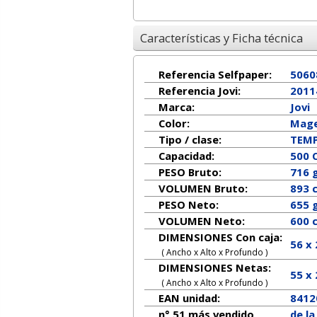
Características y Ficha técnica
Referencia Selfpaper:
5060
Referencia Jovi:
2011
Marca:
Jovi
Color:
Mag
Tipo / clase:
TEMP
Capacidad:
500 
PESO Bruto:
716 
VOLUMEN Bruto:
893 
PESO Neto:
655
g
VOLUMEN Neto:
600 
DIMENSIONES Con caja:
56 x
( Ancho x Alto x Profundo )
DIMENSIONES Netas:
55
x
( Ancho x Alto x Profundo )
EAN unidad:
8412
n° 51 más vendido
de l