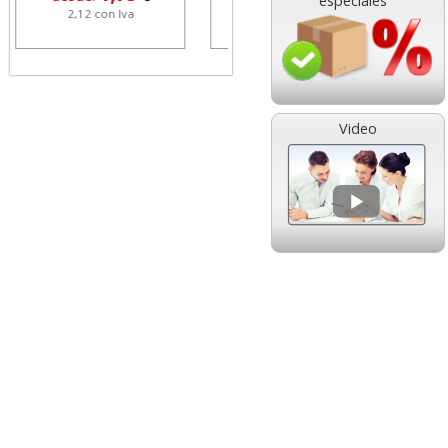
especiales
0,83 con Iva
4,22 con Iva
Video
Corrector roller Q-
Connect cinta 5 mm x 8
metros
1,16
desde:
€
1,40 con Iva