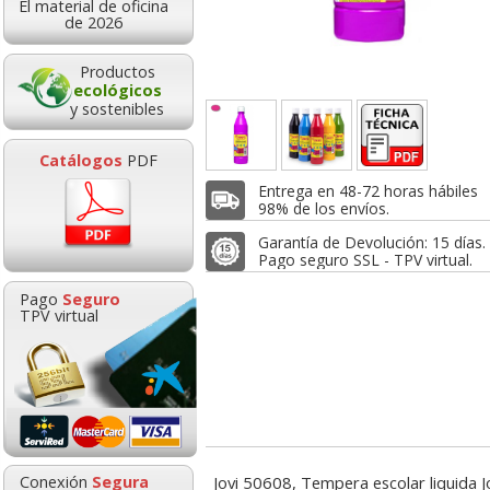
El material de oficina
10,40
1,82
6,7
de 2026
de:
€
desde:
€
desde:
,58 con Iva
2,20 con Iva
8,16 con Iv
Productos
ecológicos
y sostenibles
Catálogos
PDF
Entrega en 48-72 horas hábiles
98% de los envíos.
Garantía de Devolución: 15 días.
Pago seguro SSL - TPV virtual.
a Jovi 12 Botes
Tempera escolar
Paleta Colores
Pago
Seguro
es Surtidos +
líquida metalizada,
Mezclas de pin
TPV virtual
Pincel
dorada, Oro Jovi 500 ml
lador Pizarra
Acuarelas Jovi pastilla
Corrector roll
ca edding 661
grande 30mm 22
Connect cinta 5
6,74
5,03
1,0
de:
€
desde:
€
desde:
ble tipo veleda
colores escolares
metros
,16 con Iva
6,09 con Iva
1,26 con Iv
0,69
3,49
1,1
Conexión
Segura
Jovi 50608, Tempera escolar liquida J
sde:
€
desde:
€
desde: