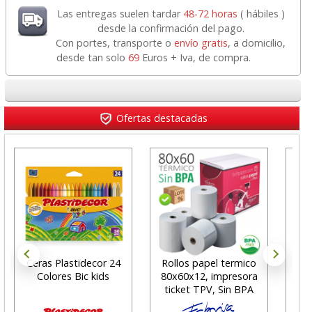
Las entregas suelen tardar
48-72 horas
( hábiles )
desde la confirmación del pago.
Con portes, transporte o
envío gratis
, a domicilio,
desde tan solo
69
Euros + Iva, de compra.
Ofertas destacadas
Ceras Plastidecor 24
Rollos papel termico
Rol
Colores Bic kids
80x60x12, impresora
imp
ticket TPV, Sin BPA