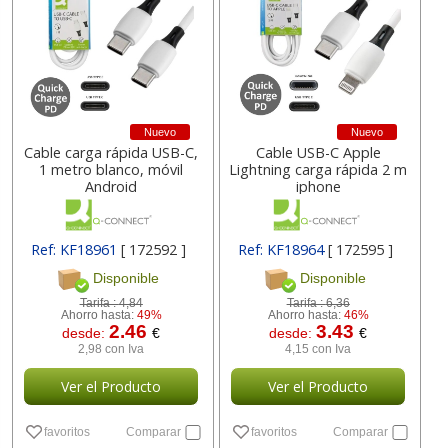
Nuevo
Nuevo
Cable carga rápida USB-C,
Cable USB-C Apple
1 metro blanco, móvil
Lightning carga rápida 2 m
Android
iphone
Ref: KF18961
[ 172592 ]
Ref: KF18964
[ 172595 ]
Disponible
Disponible
Tarifa :
4,84
Tarifa :
6,36
Ahorro hasta:
49%
Ahorro hasta:
46%
2.46
3.43
desde:
€
desde:
€
2,98 con Iva
4,15 con Iva
Ver el Producto
Ver el Producto
favoritos
Comparar
favoritos
Comparar