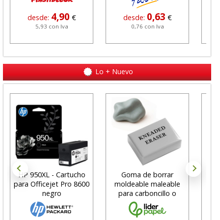
4,90
0,63
desde:
€
desde:
€
5,93 con Iva
0,76 con Iva
Lo + Nuevo
HP 950XL - Cartucho
Goma de borrar
H
para Officejet Pro 8600
moldeable maleable
C
negro
para carboncillo o
N
grafito