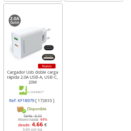
Nuevo
Cargador Usb doble carga
rápida 2.0A USB-A, USB-C,
20W
Ref: KF18979
[ 172610 ]
Disponible
Tarifa :
8,33
Ahorro hasta:
44%
4.66
desde:
€
5,64 con Iva