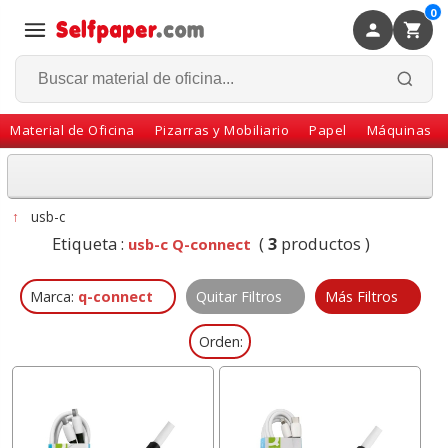
0
×
Volver
Material de Oficina
Pizarras y Mobiliario
Papel
Máquinas
↑
usb-c
Etiqueta :
(
3
productos )
usb-c Q-connect
Marca:
q-connect
Quitar Filtros
Más Filtros
Orden: