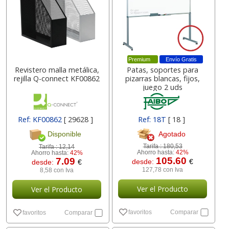
Premium
Envío Gratis
Revistero malla metálica,
Patas, soportes para
rejilla Q-connect KF00862
pizarras blancas, fijos,
juego 2 uds
Ref: KF00862
[ 29628 ]
Ref: 18T
[ 18 ]
Agotado
Disponible
Tarifa :
180,53
Tarifa :
12,14
Ahorro hasta:
42%
Ahorro hasta:
42%
105.60
7.09
desde:
€
desde:
€
127,78 con Iva
8,58 con Iva
Ver el Producto
Ver el Producto
favoritos
Comparar
favoritos
Comparar