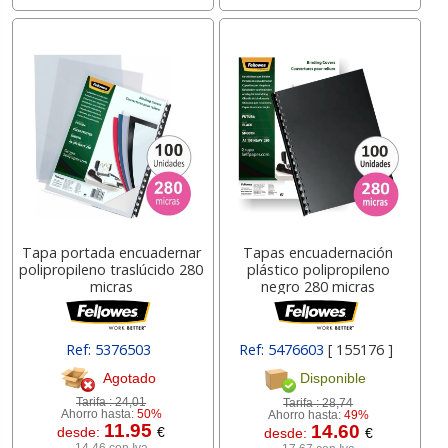
Tapa portada encuadernar
Tapas encuadernación
polipropileno traslúcido 280
plástico polipropileno
micras
negro 280 micras
Ref: 5376503
Ref: 5476603
[ 155176 ]
[ 0510PDT03 ]
Agotado
Disponible
Tarifa :
24,01
Tarifa :
28,74
Ahorro hasta:
50%
Ahorro hasta:
49%
11.95
14.60
desde:
€
desde:
€