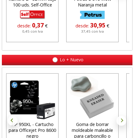
100 uds. Self-Office
Naranja metal
0,37
30,95
desde:
€
desde:
€
0,45 con Iva
37,45 con Iva
Lo + Nuevo
HP 950XL - Cartucho
Goma de borrar
H
para Officejet Pro 8600
moldeable maleable
C
negro
para carboncillo o
N