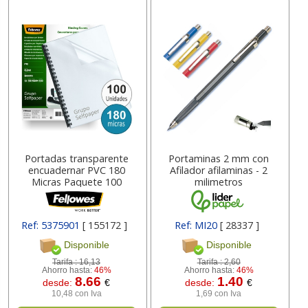
Portadas transparente
Portaminas 2 mm con
encuadernar PVC 180
Afilador afilaminas - 2
Micras Paquete 100
milimetros
Ref: 5375901
[ 155172 ]
Ref: MI20
[ 28337 ]
Disponible
Disponible
Tarifa :
16,13
Tarifa :
2,60
Ahorro hasta:
46%
Ahorro hasta:
46%
8.66
1.40
desde:
€
desde:
€
10,48 con Iva
1,69 con Iva