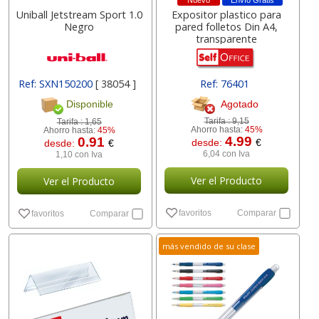
Nuevo
Envío Gratis
Uniball Jetstream Sport 1.0
Expositor plastico para
Negro
pared folletos Din A4,
transparente
Ref: SXN150200
[ 38054 ]
Ref: 76401
Agotado
Disponible
Tarifa :
9,15
Tarifa :
1,65
Ahorro hasta:
45%
Ahorro hasta:
45%
4.99
0.91
desde:
€
desde:
€
6,04 con Iva
1,10 con Iva
Ver el Producto
Ver el Producto
favoritos
Comparar
favoritos
Comparar
más vendido de su clase