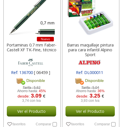
Nuevo
Portaminas 0.7 mm Faber-
Barras maquillaje pintura
Castell XF TK-Fine, técnico
para cara infantil Alpino
Sport
Ref: 136700
[ 06459 ]
Ref: DL000011
Disponible
Disponible
Tarifa :
5,62
Tarifa :
5,04
Ahorro hasta:
45%
Ahorro hasta:
36%
3.09
3.25
desde:
€
desde:
€
3,74 con Iva
3,93 con Iva
Ver el Producto
Ver el Producto
favoritos
Comparar
favoritos
Comparar