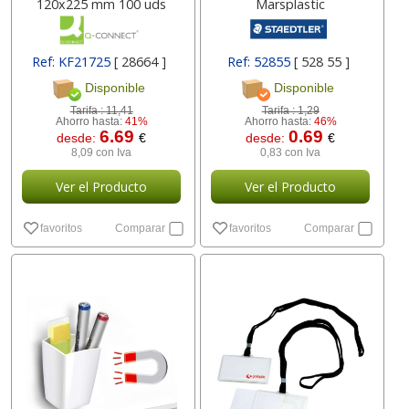
120x225 mm 100 uds
Marsplastic
Ref: KF21725
[ 28664 ]
Ref: 52855
[ 528 55 ]
Disponible
Disponible
Tarifa :
11,41
Tarifa :
1,29
Ahorro hasta:
41%
Ahorro hasta:
46%
6.69
0.69
desde:
€
desde:
€
8,09 con Iva
0,83 con Iva
Ver el Producto
Ver el Producto
favoritos
Comparar
favoritos
Comparar