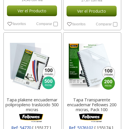
14,46 con Iva
17,67 con Iva
Ver el Producto
Ver el Producto
favoritos
Comparar
favoritos
Comparar
Tapa plakene encuadernar
Tapa Transparente
polipropileno traslúcido 500
encuadernar Fellowes 200
micras
micras, Pack 100
Ref: 54770
[ 155177 ]
Ref: 5376102
[ 155174 ]