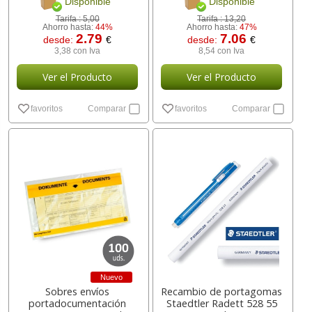
Disponible
Disponible
Tarifa :
5,00
Tarifa :
13,20
Ahorro hasta:
44%
Ahorro hasta:
47%
2.79
7.06
desde:
€
desde:
€
3,38 con Iva
8,54 con Iva
Ver el Producto
Ver el Producto
favoritos
Comparar
favoritos
Comparar
Nuevo
Sobres envíos
Recambio de portagomas
portadocumentación
Staedtler Radett 528 55