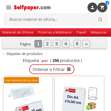
0
×
Volver
Material de Oficina
Pizarras y Mobiliario
Papel
Máquinas
1
2
3
4
8
››
Página
...
↑
Etiquetas de productos
Etiqueta :
(
266
productos )
por
Ordenar o Filtrar
más vendido de su clase