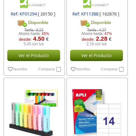
Ref: KF01294
[ 26150 ]
Ref: KF11388
[ 162876 ]
Disponible
Disponible
Tarifa :
8,22
Tarifa :
4,27
Ahorro hasta:
45%
Ahorro hasta:
47%
4.50
2.28
desde:
€
desde:
€
5,45 con Iva
2,76 con Iva
Ver el Producto
Ver el Producto
favoritos
Comparar
favoritos
Comparar