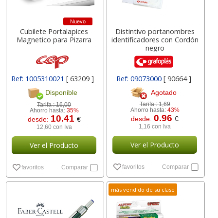
Nuevo
Cubilete Portalapices
Distintivo portanombres
Magnetico para Pizarra
identificadores con Cordón
negro
Ref: 1005310021
[ 63209 ]
Ref: 09073000
[ 90664 ]
Agotado
Disponible
Tarifa :
1,69
Tarifa :
16,00
Ahorro hasta:
43%
Ahorro hasta:
35%
0.96
10.41
desde:
€
desde:
€
1,16 con Iva
12,60 con Iva
Ver el Producto
Ver el Producto
favoritos
Comparar
favoritos
Comparar
más vendido de su clase