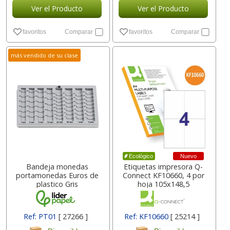
Ver el Producto
Ver el Producto
favoritos
Comparar
favoritos
Comparar
más vendido de su clase
Nuevo
Ecológico
Bandeja monedas
Etiquetas impresora Q-
portamonedas Euros de
Connect KF10660, 4 por
plastico Gris
hoja 105x148,5
Ref: PT01
[ 27266 ]
Ref: KF10660
[ 25214 ]