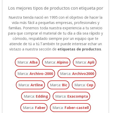
Los mejores tipos de productos con etiqueta por
Nuestra tienda nació en 1995 con el objetivo de hacer la
vida más fácil a pequeñas empresas, profesionales y
familias. Ponemos toda nuestra experiencia a tu servicio
para que comprar el material de tu día a día sea rápido y
cómodo, respaldado siempre por un equipo que te
atiende de tú a tú.
También te puede interesar echar un
vistazo a nuestra sección de
etiquetas de productos
.
Marca:
Alba
Marca:
Alpino
Marca:
Apli
Marca:
Archivo-2000
Marca:
Archivo2000
Marca:
Artline
Marca:
Bic
Marca:
Cep
Marca:
Edding
Marca:
Exacompta
Marca:
Faber
Marca:
Faber-castell