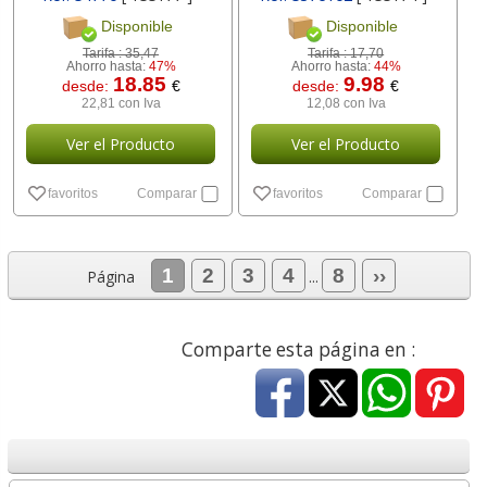
Disponible
Disponible
Tarifa :
35,47
Tarifa :
17,70
Ahorro hasta:
47%
Ahorro hasta:
44%
18.85
9.98
desde:
€
desde:
€
22,81 con Iva
12,08 con Iva
Ver el Producto
Ver el Producto
favoritos
Comparar
favoritos
Comparar
1
2
3
4
8
››
Página
...
Comparte esta página en :