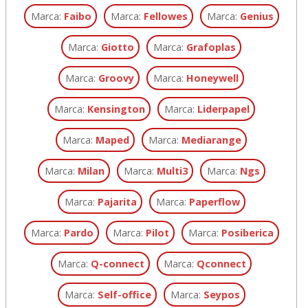
Marca:
Faibo
Marca:
Fellowes
Marca:
Genius
Marca:
Giotto
Marca:
Grafoplas
Marca:
Groovy
Marca:
Honeywell
Marca:
Kensington
Marca:
Liderpapel
Marca:
Maped
Marca:
Mediarange
Marca:
Milan
Marca:
Multi3
Marca:
Ngs
Marca:
Pajarita
Marca:
Paperflow
Marca:
Pardo
Marca:
Pilot
Marca:
Posiberica
Marca:
Q-connect
Marca:
Qconnect
Marca:
Self-office
Marca:
Seypos