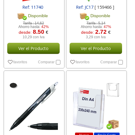
Ref: 11740
Ref: JC17
[ 159466 ]
Disponible
Disponible
Tarifa :
14,62
Tarifa :
5,14
Ahorro hasta:
42%
Ahorro hasta:
47%
8.50
2.72
desde:
€
desde:
€
10,29 con Iva
3,29 con Iva
Ver el Producto
Ver el Producto
favoritos
Comparar
favoritos
Comparar