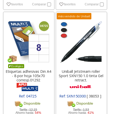
favoritos
Comparar
favoritos
Comparar
más vendido de Uniball
Ecológico
Etiquetas adhesivas Din A4
Uniball Jetstream roller
- 8 por hoja 105x70
Sport SXN150 1.0 tinta Gel
corresp.01292
retract.
Ref: 04725
Ref: SXN150300
[ 38053 ]
Disponible
Disponible
Tarifa :
12,15
Tarifa :
1,53
Ahorro hasta:
54%
Ahorro hasta:
41%