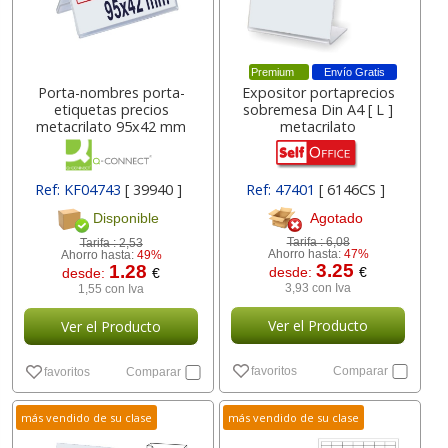
Premium
Envío Gratis
Porta-nombres porta-
Expositor portaprecios
etiquetas precios
sobremesa Din A4 [ L ]
metacrilato 95x42 mm
metacrilato
Ref: KF04743
[ 39940 ]
Ref: 47401
[ 6146CS ]
Agotado
Disponible
Tarifa :
6,08
Tarifa :
2,53
Ahorro hasta:
47%
Ahorro hasta:
49%
3.25
1.28
desde:
€
desde:
€
3,93 con Iva
1,55 con Iva
Ver el Producto
Ver el Producto
favoritos
Comparar
favoritos
Comparar
más vendido de su clase
más vendido de su clase