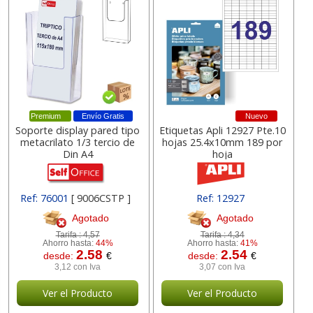
Premium
Envío Gratis
Nuevo
Soporte display pared tipo
Etiquetas Apli 12927 Pte.10
metacrilato 1/3 tercio de
hojas 25.4x10mm 189 por
Din A4
hoja
Ref: 76001
[ 9006CSTP ]
Ref: 12927
Agotado
Agotado
Tarifa :
4,57
Tarifa :
4,34
Ahorro hasta:
44%
Ahorro hasta:
41%
2.58
2.54
desde:
€
desde:
€
3,12 con Iva
3,07 con Iva
Ver el Producto
Ver el Producto