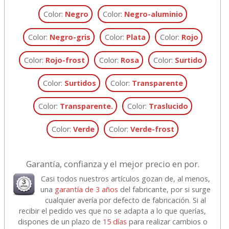
Color:
Negro
Color:
Negro-aluminio
Color:
Negro-gris
Color:
Plata
Color:
Rojo
Color:
Rojo-frost
Color:
Rosa
Color:
Surtido
Color:
Surtidos
Color:
Transparente
Color:
Transparente.
Color:
Traslucido
Color:
Verde
Color:
Verde-frost
Garantía, confianza y el mejor precio en por.
Casi todos nuestros artículos gozan de, al menos,
una
garantía de 3 años
del fabricante, por si surge
cualquier avería por defecto de fabricación. Si al
recibir el pedido ves que no se adapta a lo que querías,
dispones de un plazo de
15 días
para realizar cambios o