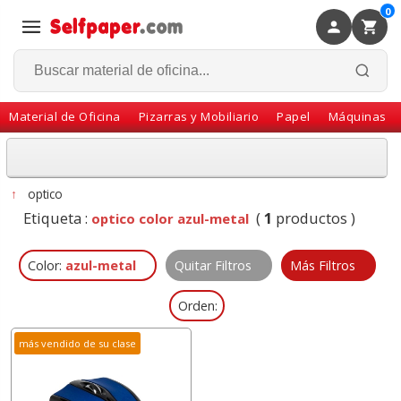
0
×
Volver
Material de Oficina
Pizarras y Mobiliario
Papel
Máquinas
↑
optico
Etiqueta :
(
1
productos )
optico color azul-metal
Color:
azul-metal
Quitar Filtros
Más Filtros
Orden:
más vendido de su clase