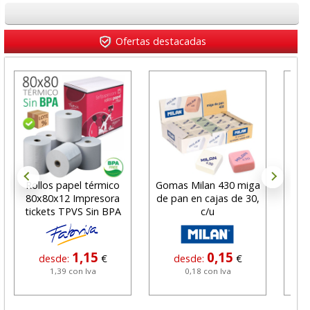
Ofertas destacadas
Rollos papel térmico
Gomas Milan 430 miga
Rol
80x80x12 Impresora
de pan en cajas de 30,
imp
tickets TPVS Sin BPA
c/u
1,15
0,15
desde:
€
desde:
€
1,39 con Iva
0,18 con Iva