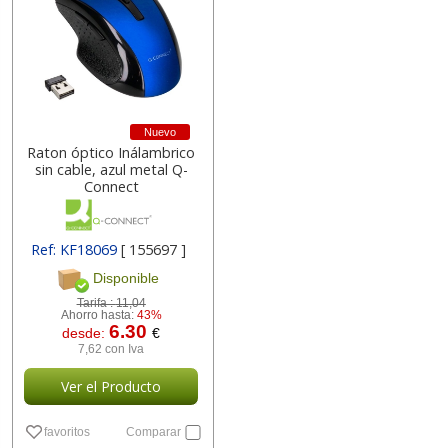
Nuevo
Raton óptico Inálambrico
sin cable, azul metal Q-
Connect
Ref: KF18069
[ 155697 ]
Disponible
Tarifa :
11,04
Ahorro hasta:
43%
6.30
desde:
€
7,62 con Iva
Ver el Producto
favoritos
Comparar