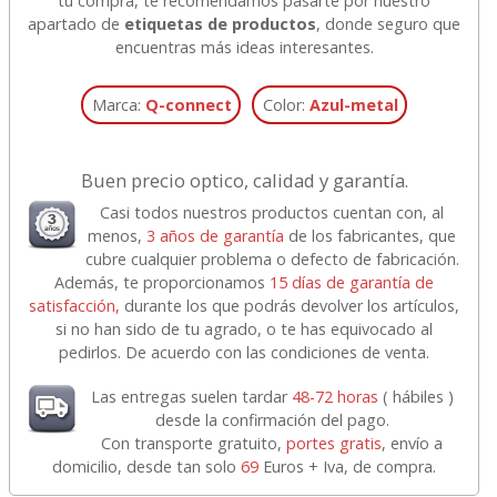
tu compra, te recomendamos pasarte por nuestro
apartado de
etiquetas de productos
, donde seguro que
encuentras más ideas interesantes.
Marca:
Q-connect
Color:
Azul-metal
Buen precio optico, calidad y garantía.
Casi todos nuestros productos cuentan con, al
menos,
3 años de garantía
de los fabricantes, que
cubre cualquier problema o defecto de fabricación.
Además, te proporcionamos
15 días de garantía de
satisfacción,
durante los que podrás devolver los artículos,
si no han sido de tu agrado, o te has equivocado al
pedirlos. De acuerdo con las condiciones de venta.
Las entregas suelen tardar
48-72 horas
( hábiles )
desde la confirmación del pago.
Con transporte gratuito,
portes gratis
, envío a
domicilio, desde tan solo
69
Euros + Iva, de compra.