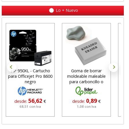
Lo + Nuevo
HP 950XL - Cartucho
Goma de borrar
H
para Officejet Pro 8600
moldeable maleable
C
negro
para carboncillo o
N
grafito
56,62
0,89
desde:
€
desde:
€
68,51 con Iva
1,08 con Iva