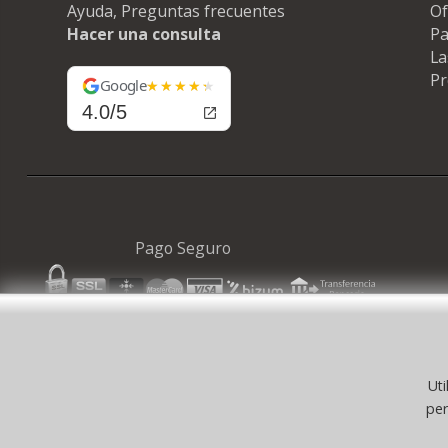
Ayuda, Preguntas frecuentes
Of
Hacer una consulta
Pa
La
Pr
Google
4.0/5
Pago Seguro
Uti
© 
per
©selfpaper