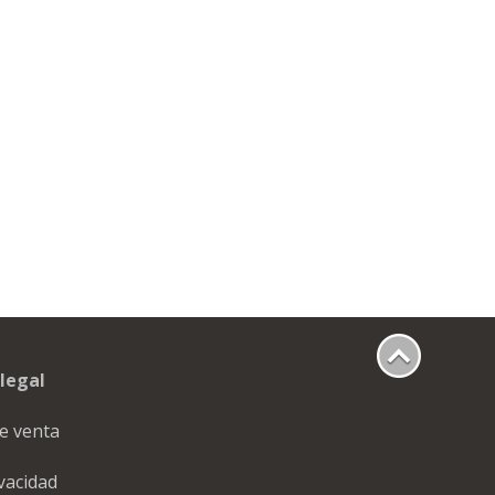
legal
e venta
ivacidad