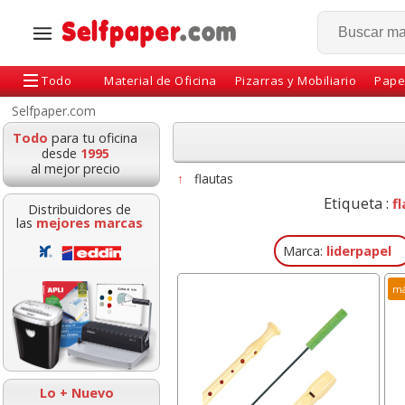
Todo
Material de Oficina
Pizarras y Mobiliario
Pape
Selfpaper.com
Todo
para tu oficina
desde
1995
al mejor precio
↑
flautas
Etiqueta :
f
Distribuidores de
las
mejores marcas
Marca:
liderpapel
má
Notas adhesivas, cubo
Alfombrilla para
76x76 taco de 400
de espuma tipo
hojas amarillo
con reposamu
Lo + Nuevo