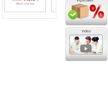
especiales
68,51 con Iva
1,08 con Iva
Video
HP 304 302 Color,
Cartucho HP 304 - 302
Cartucho original
Negro, original
N9K05AE tricolor
N9K06AE
14,89
14,87
desde:
€
desde:
€
18,02 con Iva
17,99 con Iva