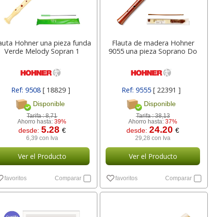
4
1,57
18,56
€
desde:
€
desde:
€
a
1,90 con Iva
22,46 con Iva
auta Hohner una pieza funda
Flauta de madera Hohner
Verde Melody Sopran 1
9055 una pieza Soprano Do
Ref: 9508
[ 18829 ]
Ref: 9555
[ 22391 ]
Disponible
Disponible
Tarifa :
8,71
Tarifa :
38,13
Ahorro hasta:
39%
Ahorro hasta:
37%
lowes
Gomas Milan 430 miga
Notas adhesivas, cubo
5.28
24.20
desde:
€
desde:
€
fecto
de pan en cajas de 30,
76x76 taco de 400
6,39 con Iva
29,28 con Iva
n
c/u
hojas amarillo
Ver el Producto
Ver el Producto
lor,
Cartucho HP 304 - 302
Cartucho HP 304XL -
inal
Negro, original
302XL Tricolor alta
6
0,15
2,78
€
desde:
€
desde:
€
favoritos
Comparar
favoritos
Comparar
olor
N9K06AE
capacidad deskjet
a
0,18 con Iva
3,36 con Iva
9
14,87
37,87
€
desde:
€
desde:
€