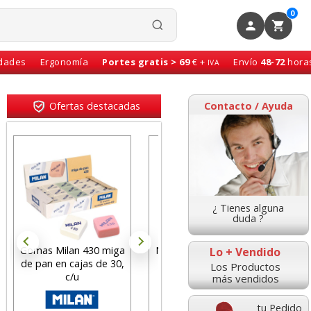
0
idades
Ergonomía
Portes gratis > 69
€ +
Envío
48-72
hora
IVA
Ofertas destacadas
Contacto / Ayuda
¿ Tienes alguna
duda ?
Gomas Milan 430 miga
Notas adhesivas, cubo
Alfo
Lo + Vendido
de pan en cajas de 30,
76x76 taco de 400
de 
Los Productos
c/u
hojas amarillo
co
más vendidos
tu Pedido