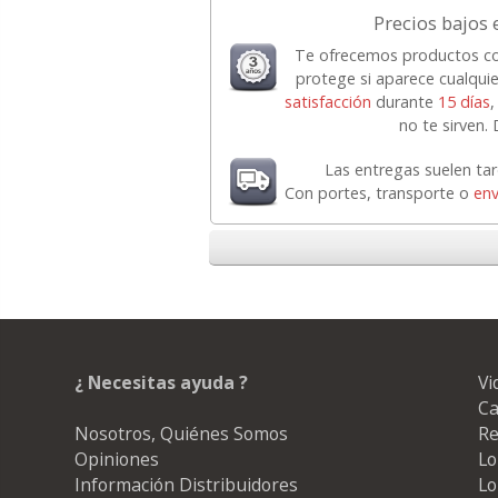
Precios bajos e
Te ofrecemos productos co
protege si aparece cualquie
satisfacción
durante
15 días
,
no te sirven.
Las entregas suelen ta
Con portes, transporte o
env
¿ Necesitas ayuda ?
Vi
Ca
Nosotros, Quiénes Somos
Re
Opiniones
Lo
Información Distribuidores
Lo