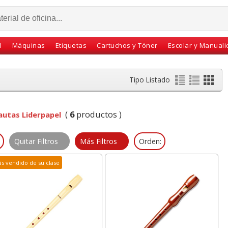
l
Máquinas
Etiquetas
Cartuchos y Tóner
Escolar y Manual
Tipo Listado
(
6
productos )
lautas Liderpapel
Quitar Filtros
Más Filtros
Orden:
s vendido de su clase
 raton
Lapices de colores Bic
Reposapies Fellowes
 gel,
Intensity UP
Refresh, con efecto
ñecas
Triangulares caja 12
ventilación