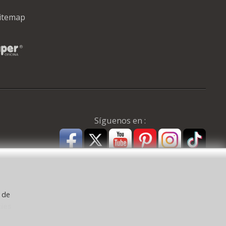
itemap
Síguenos en :
y de
kies