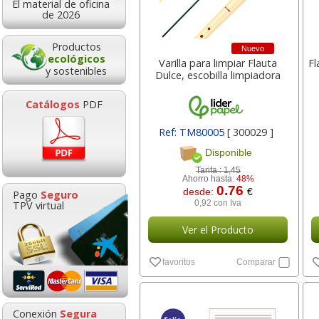
El material de oficina
2,78
14,5
desde:
€
desde:
de 2026
3,36 con Iva
17,59 con Iv
Productos
Nuevo
ecológicos
Varilla para limpiar Flauta
Fl
y sostenibles
Dulce, escobilla limpiadora
Catálogos
PDF
Ref: TM80005
[ 300029 ]
Disponible
Tarifa :
1,45
Ahorro hasta:
48%
Lapices de colores Bic
Reposapies Fel
0.76
desde:
€
Pago
Seguro
Intensity UP
Refresh, con e
TPV virtual
0,92 con Iva
Triangulares caja 12
ventilació
Ver el Producto
Goma de borrar
HP 304 302 Co
moldeable maleable
Cartucho orig
1,57
18,5
desde:
€
desde:
favoritos
Comparar
para carboncillo o
N9K05AE tric
1,90 con Iva
22,46 con Iv
grafito
0,89
14,8
Conexión
Segura
desde:
€
desde: