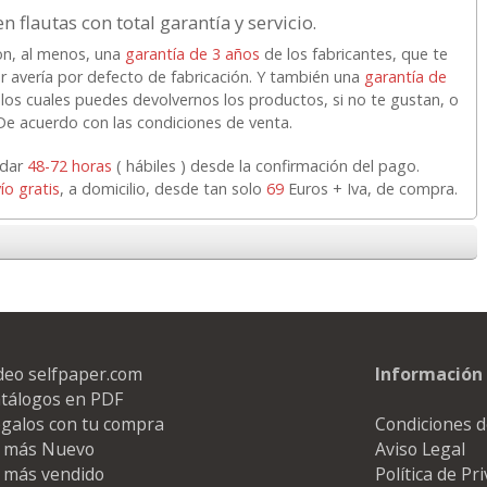
n flautas con total garantía y servicio.
n, al menos, una
garantía de 3 años
de los fabricantes, que te
r avería por defecto de fabricación. Y también una
garantía de
 los cuales puedes devolvernos los productos, si no te gustan, o
 De acuerdo con las condiciones de venta.
rdar
48-72 horas
( hábiles ) desde la confirmación del pago.
ío gratis
, a domicilio, desde tan solo
69
Euros + Iva, de compra.
deo selfpaper.com
Información 
tálogos en PDF
galos con tu compra
Condiciones d
 más Nuevo
Aviso Legal
 más vendido
Política de Pr