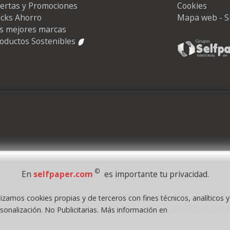
ertas y Promociones
Cookies
cks Ahorro
Mapa web - S
s mejores marcas
oductos Sostenibles
©
En
selfpaper.com
es importante tu privacidad.
lizamos cookies propias y de terceros con fines técnicos, analíticos 
1995 - 2026 Grupo Selfpaper.
Todos los derechos reservados
sonalización. No Publicitarias. Más información en
Política de Coo
.com, y las webs de ©gruposelfpaper.org están gestionadas, y son propiedad de :