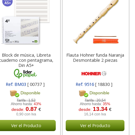
a
17,99 con Iva
45,82 con Iva
Block de música, Libreta
Flauta Hohner funda Naranja
cuaderno con pentagrama,
Desmontable 2 piezas
Din A5+
4XL -
HP 950XL - Cartucho
Goma de borrar
 alta
para Officejet Pro 8600
moldeable maleable
kjet
negro
para carboncillo o
Ref: BM03
[ 00737 ]
Ref: 9516
[ 18830 ]
grafito
Disponible
Disponible
Tarifa :
1,52
Tarifa :
20,54
7
56,62
0,89
€
desde:
€
desde:
€
Ahorro hasta:
43%
Ahorro hasta:
35%
0.87
13.34
a
68,51 con Iva
1,08 con Iva
desde:
€
desde:
€
0,90 con Iva
16,14 con Iva
Ver el Producto
Ver el Producto