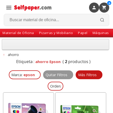
0
×
Volver
Material de Oficina
Pizarras y Mobiliario
Papel
Máquinas
↑
ahorro
Etiqueta :
(
2
productos )
ahorro Epson
Marca:
epson
Quitar Filtros
Más Filtros
Orden: