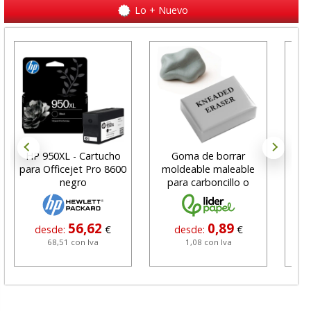
Lo + Nuevo
HP 950XL - Cartucho
Goma de borrar
H
para Officejet Pro 8600
moldeable maleable
C
negro
para carboncillo o
N
grafito
56,62
0,89
desde:
€
desde:
€
68,51 con Iva
1,08 con Iva