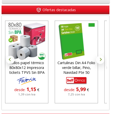
Ofertas destacadas
Rollos papel térmico
Cartulinas Din A4 Folio
Nav
80x80x12 Impresora
verde billar, Pino,
Foli
tickets TPVS Sin BPA
Navidad Pte 50
1,15
5,99
desde:
€
desde:
€
1,39 con Iva
7,25 con Iva