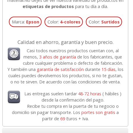
material.
No dejes de ver nuestra variedad de productos en
etiquetas de productos
para tu día a día.
Marca:
Epson
Color:
4-colores
Color:
Surtidos
Calidad en ahorro, garantía y buen precio.
Casi todos nuestros productos cuentan con, al
menos,
3 años de garantía
de los fabricantes, que
cubre cualquier problema o defecto de fabricación.
Y también una
garantía de satisfacción
durante
15 días
, los
cuales puedes devolvernos los productos, si no te gustan,
o no te sirven. De acuerdo con las condiciones de venta.
Las entregas suelen tardar
48-72 horas
( hábiles )
desde la confirmación del pago.
Recibe tu compra en la puerta de tu negocio o
domicilio sin pagar transporte. Los
portes son gratis
a
partir de
69
Euros + Iva.