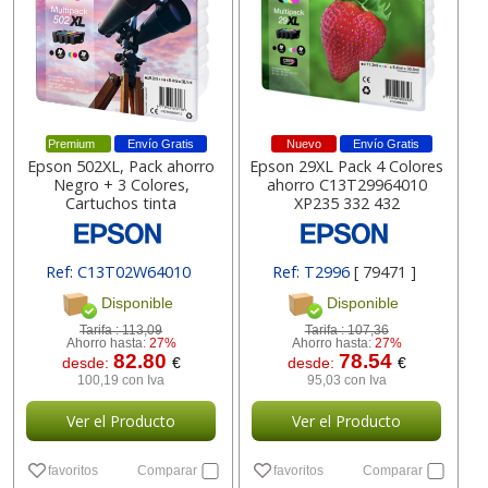
Premium
Envío Gratis
Nuevo
Envío Gratis
Epson 502XL, Pack ahorro
Epson 29XL Pack 4 Colores
Negro + 3 Colores,
ahorro C13T29964010
Cartuchos tinta
XP235 332 432
Ref: C13T02W64010
Ref: T2996
[ 79471 ]
[ 155040 ]
Disponible
Disponible
Tarifa :
113,09
Tarifa :
107,36
Ahorro hasta:
27%
Ahorro hasta:
27%
82.80
78.54
desde:
€
desde:
€
100,19 con Iva
95,03 con Iva
Ver el Producto
Ver el Producto
favoritos
Comparar
favoritos
Comparar