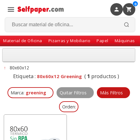
0
×
Volver
Material de Oficina
Pizarras y Mobiliario
Papel
Máquinas
↑
80x60x12
Etiqueta :
(
1
productos )
80x60x12 Greening
Marca:
greening
Quitar Filtros
Más Filtros
Orden: