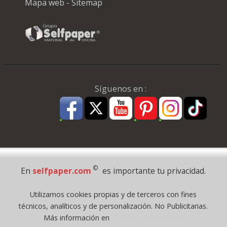
Mapa web - Sitemap
Síguenos en :
Pago Seguro
©
En
selfpaper.com
es importante tu privacidad.
© 1995 - 2026 Grupo Selfpaper.
Utilizamos cookies propias y de terceros con fines
Todos los derechos reservados
técnicos, analíticos y de personalización. No Publicitarias.
©selfpaper.com, y las webs de ©gruposelfpaper.org están gestionadas, y
Más información en
Política de Cookies
son propiedad de :