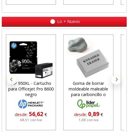
Lo + Nuevo
HP 950XL - Cartucho
Goma de borrar
H
para Officejet Pro 8600
moldeable maleable
C
negro
para carboncillo o
N
grafito
56,62
0,89
desde:
€
desde:
€
68,51 con Iva
1,08 con Iva