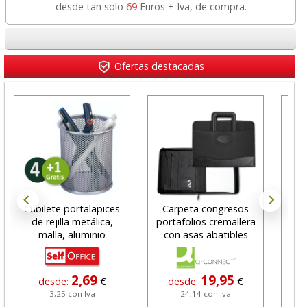
desde tan solo
69
Euros + Iva, de compra.
Ofertas destacadas
Cubilete portalapices
Carpeta congresos
A
de rejilla metálica,
portafolios cremallera
Vis
malla, aluminio
con asas abatibles
2,69
19,95
desde:
€
desde:
€
3,25 con Iva
24,14 con Iva