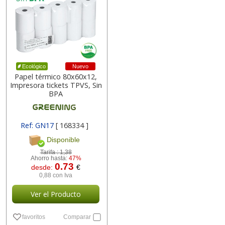
Nuevo
Ecológico
Papel térmico 80x60x12,
Impresora tickets TPVS, Sin
BPA
Ref: GN17
[ 168334 ]
Disponible
Tarifa :
1,38
Ahorro hasta:
47%
0.73
desde:
€
0,88 con Iva
Ver el Producto
favoritos
Comparar